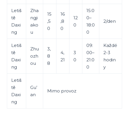
Letiš
Zha
15:0
15
16
tě
ngji
12
0–
,5
,8
2/den
Daxi
ako
0
18:0
0
0
ng
u
0
Letiš
09:
Každé
Zhu
3,
tě
4,
3
00–
2-3
ozh
8
Daxi
21
0
21:0
hodin
ou
8
ng
0
y
Letiš
tě
Gu’
Mimo provoz
Daxi
an
ng