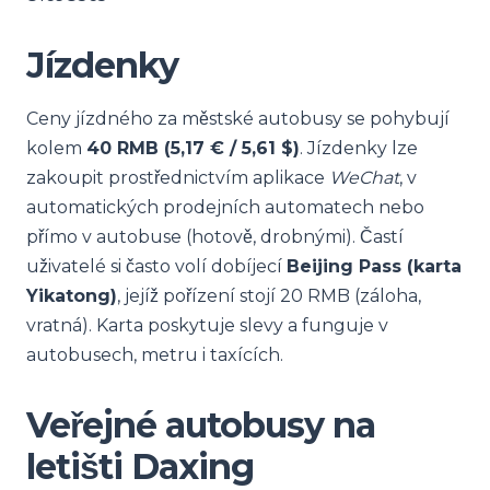
Jízdenky
Ceny jízdného za městské autobusy se pohybují
kolem
40 RMB (5,17 € / 5,61 $)
. Jízdenky lze
zakoupit prostřednictvím aplikace
WeChat
, v
automatických prodejních automatech nebo
přímo v autobuse (hotově, drobnými). Častí
uživatelé si často volí dobíjecí
Beijing Pass (karta
Yikatong)
, jejíž pořízení stojí 20 RMB (záloha,
vratná). Karta poskytuje slevy a funguje v
autobusech, metru i taxících.
Veřejné autobusy na
letišti Daxing