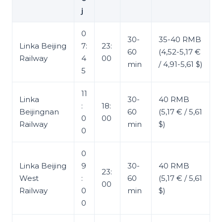
j
0
30-
35-40 RMB
Linka Beijing
7:
23:
60
(4,52-5,17 €
Railway
4
00
min
/ 4,91-5,61 $)
5
11
Linka
30-
40 RMB
:
18:
Beijingnan
60
(5,17 € / 5,61
0
00
Railway
min
$)
0
0
Linka Beijing
9
30-
40 RMB
23:
West
:
60
(5,17 € / 5,61
00
Railway
0
min
$)
0