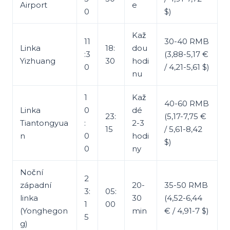
Airport
e
0
$)
Kaž
11
30-40 RMB
Linka
18:
dou
:3
(3,88-5,17 €
Yizhuang
30
hodi
0
/ 4,21-5,61 $)
nu
1
Kaž
40-60 RMB
Linka
0
dé
23:
(5,17-7,75 €
Tiantongyua
:
2-3
15
/ 5,61-8,42
n
0
hodi
$)
0
ny
Noční
2
západní
20-
35-50 RMB
3:
05:
linka
30
(4,52-6,44
1
00
(Yonghegon
min
€ / 4,91-7 $)
5
g)