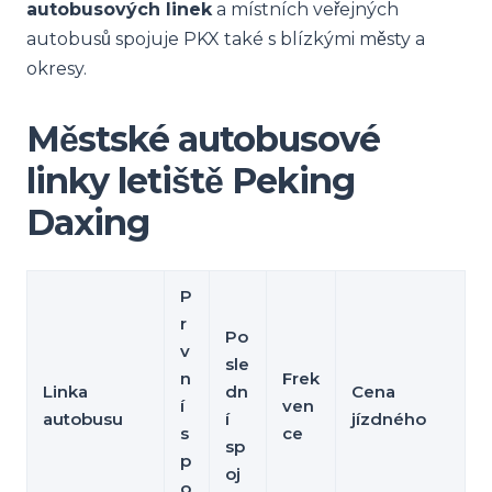
autobusových linek
a místních veřejných
autobusů spojuje PKX také s blízkými městy a
okresy.
Městské autobusové
linky letiště Peking
Daxing
P
r
Po
v
sle
n
Frek
Linka
dn
Cena
í
ven
autobusu
í
jízdného
s
ce
sp
p
oj
o