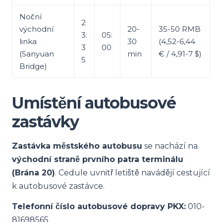
Noční
2
východní
20-
35-50 RMB
3:
05:
linka
30
(4,52-6,44
3
00
(Sanyuan
min
€ / 4,91-7 $)
5
Bridge)
Umístění autobusové
zastávky
Zastávka městského autobusu
se nachází na
východní straně prvního patra terminálu
(Brána 20)
. Cedule uvnitř letiště navádějí cestující
k autobusové zastávce.
Telefonní číslo autobusové dopravy PKX:
010-
81698565