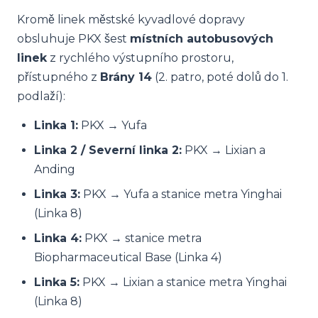
Kromě linek městské kyvadlové dopravy
obsluhuje PKX šest
místních autobusových
linek
z rychlého výstupního prostoru,
přístupného z
Brány 14
(2. patro, poté dolů do 1.
podlaží):
Linka 1:
PKX → Yufa
Linka 2 / Severní linka 2:
PKX → Lixian a
Anding
Linka 3:
PKX → Yufa a stanice metra Yinghai
(Linka 8)
Linka 4:
PKX → stanice metra
Biopharmaceutical Base (Linka 4)
Linka 5:
PKX → Lixian a stanice metra Yinghai
(Linka 8)