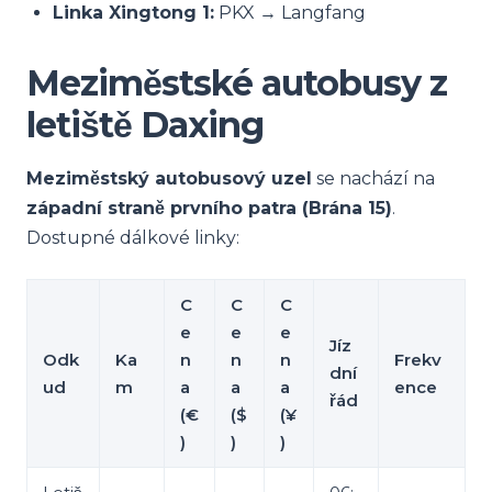
Linka Xingtong 1:
PKX → Langfang
Meziměstské autobusy z
letiště Daxing
Meziměstský autobusový uzel
se nachází na
západní straně prvního patra (Brána 15)
.
Dostupné dálkové linky:
C
C
C
e
e
e
Jíz
Odk
Ka
n
n
n
Frekv
dní
ud
m
a
a
a
ence
řád
(€
($
(¥
)
)
)