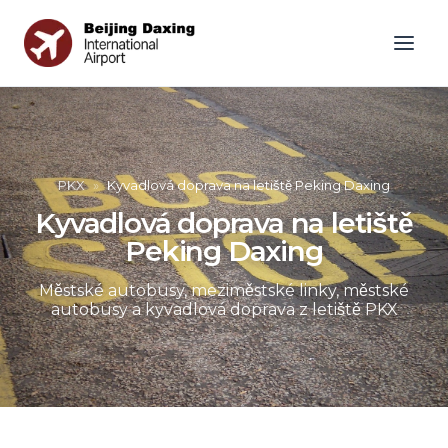
PKX
»
Kyvadlová doprava na letiště Peking Daxing
Kyvadlová doprava na letiště
Peking Daxing
Městské autobusy, meziměstské linky, městské
autobusy a kyvadlová doprava z letiště PKX