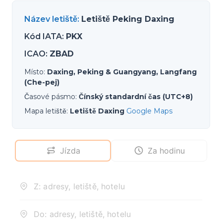
Název letiště
:
Letiště Peking Daxing
Kód IATA
:
PKX
ICAO
:
ZBAD
Místo
:
Daxing, Peking & Guangyang, Langfang
(Che-pej)
Časové pásmo
:
Čínský standardní čas (UTC+8)
Mapa letiště
:
Letiště Daxing
Google Maps