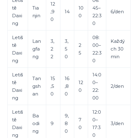
Letiš
06:
12
tě
Tia
10
45–
,9
14
6/den
Daxi
njin
0
22:3
0
ng
0
Letiš
08:
Lan
3,
3,
Každý
tě
2
00–
gfa
2
5
ch 30
Daxi
5
22:3
ng
2
0
min
ng
0
Letiš
14:0
Tan
15
16
tě
12
0–
gsh
,5
,8
2/den
Daxi
0
22:
an
0
0
ng
00
Letiš
12:0
Ba
9,
tě
7
0–
odi
9
8
3/den
Daxi
0
17:3
ng
0
ng
0