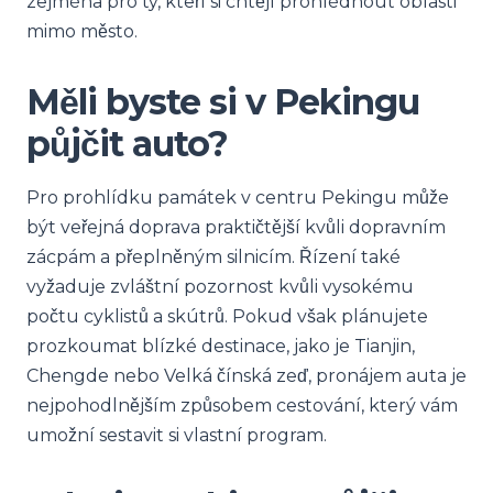
zejména pro ty, kteří si chtějí prohlédnout oblasti
mimo město.
Měli byste si v Pekingu
půjčit auto?
Pro prohlídku památek v centru Pekingu může
být veřejná doprava praktičtější kvůli dopravním
zácpám a přeplněným silnicím. Řízení také
vyžaduje zvláštní pozornost kvůli vysokému
počtu cyklistů a skútrů. Pokud však plánujete
prozkoumat blízké destinace, jako je Tianjin,
Chengde nebo Velká čínská zeď, pronájem auta je
nejpohodlnějším způsobem cestování, který vám
umožní sestavit si vlastní program.