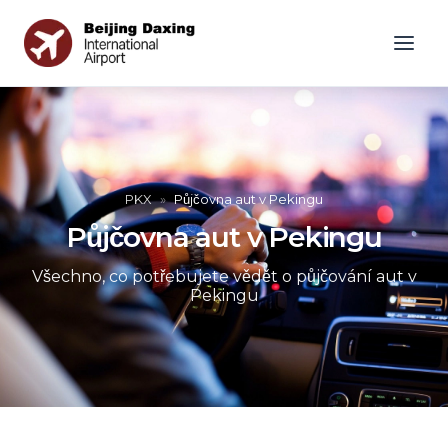
PKX
»
Půjčovna aut v Pekingu
Půjčovna aut v Pekingu
Všechno, co potřebujete vědět o půjčování aut v
Pekingu