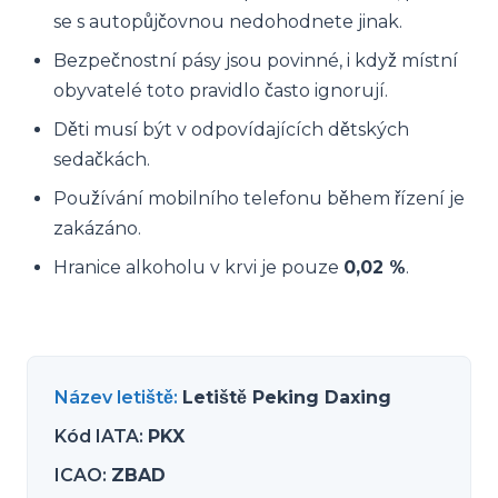
se s autopůjčovnou nedohodnete jinak.
Bezpečnostní pásy jsou povinné, i když místní
obyvatelé toto pravidlo často ignorují.
Děti musí být v odpovídajících dětských
sedačkách.
Používání mobilního telefonu během řízení je
zakázáno.
Hranice alkoholu v krvi je pouze
0,02 %
.
Název letiště
:
Letiště Peking Daxing
Kód IATA
:
PKX
ICAO
:
ZBAD