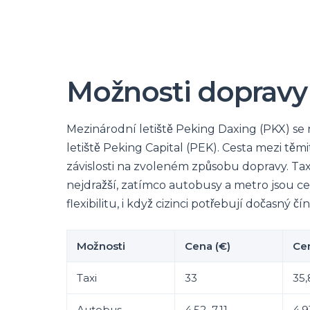
Možnosti dopravy 
Mezinárodní letiště Peking Daxing (PKX) se 
letiště Peking Capital (PEK). Cesta mezi těm
závislosti na zvoleném způsobu dopravy. Taxí
nejdražší, zatímco autobusy a metro jsou c
flexibilitu, i když cizinci potřebují dočasný čí
Možnosti
Cena (€)
Cen
Taxi
33
35,
Autobus
4,52–7,11
4,9