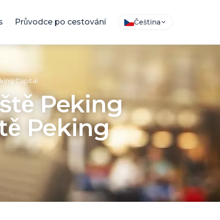
s
Průvodce po cestování
Čeština
king Capital
iště Peking
tě Peking