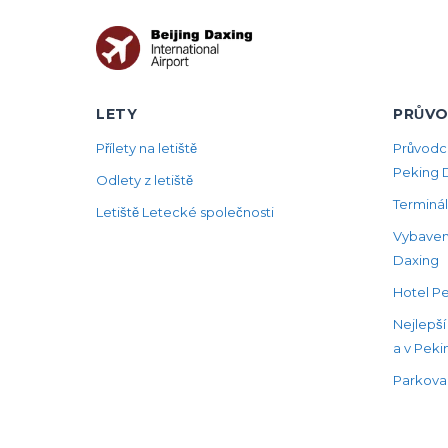
LETY
PRŮVO
Přílety na letiště
Průvodc
Peking 
Odlety z letiště
Terminál
Letiště Letecké společnosti
Vybavení
Daxing
Hotel Pe
Nejlepší 
a v Peki
Parkovac