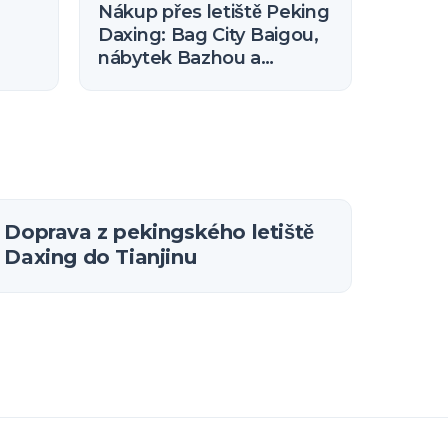
Nákup přes letiště Peking
Daxing: Bag City Baigou,
nábytek Bazhou a
ce
sousední klastry v Che-
pej
Doprava z pekingského letiště
Daxing do Tianjinu