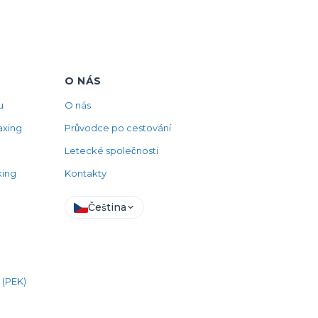
O NÁS
u
O nás
axing
Průvodce po cestování
Letecké společnosti
king
Kontakty
Čeština
 (PEK)