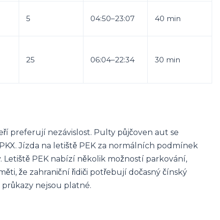
5
04:50–23:07
40 min
25
06:04–22:34
30 min
eří preferují nezávislost. Pulty půjčoven aut se
ti PKX. Jízda na letiště PEK za normálních podmínek
ný. Letiště PEK nabízí několik možností parkování,
i, že zahraniční řidiči potřebují dočasný čínský
é průkazy nejsou platné.