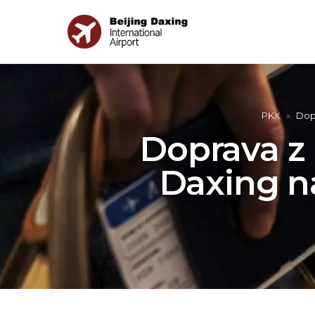
PKX
»
Dopr
Doprava z 
Daxing n