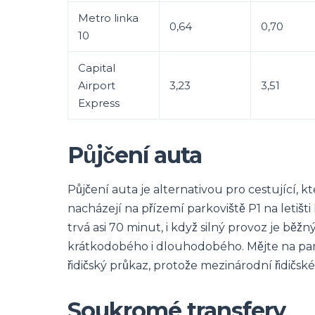
Metro linka
0,64
0,70
10
Capital
Airport
3,23
3,51
Express
Půjčení auta
Půjčení auta je alternativou pro cestující, kt
nacházejí na přízemí parkoviště P1 na letiš
trvá asi 70 minut, i když silný provoz je běž
krátkodobého i dlouhodobého. Mějte na pamět
řidičský průkaz, protože mezinárodní řidičsk
Soukromé transfery