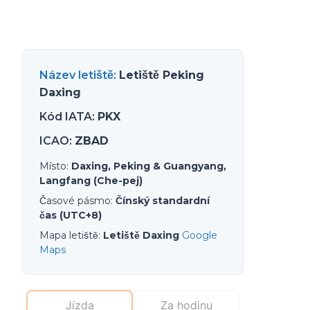
Název letiště
:
Letiště Peking
Daxing
Kód IATA
:
PKX
ICAO
:
ZBAD
Místo
:
Daxing, Peking & Guangyang,
Langfang (Che-pej)
Časové pásmo
:
Čínský standardní
čas (UTC+8)
Mapa letiště
:
Letiště Daxing
Google
Maps