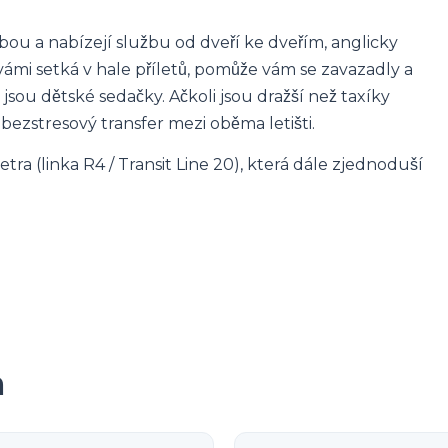
ou a nabízejí službu od dveří ke dveřím, anglicky
 s vámi setká v hale příletů, pomůže vám se zavazadly a
jsou dětské sedačky. Ačkoli jsou dražší než taxíky
ezstresový transfer mezi oběma letišti.
a (linka R4 / Transit Line 20), která dále zjednoduší
m