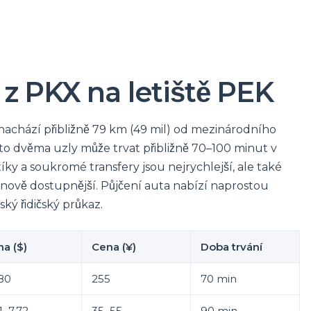
z PKX na letiště PEK
nachází přibližně 79 km (49 mil) od mezinárodního
ito dvěma uzly může trvat přibližně 70–100 minut v
ky a soukromé transfery jsou nejrychlejší, ale také
enově dostupnější. Půjčení auta nabízí naprostou
nský řidičský průkaz.
a ($)
Cena (¥)
Doba trvání
80
255
70 min
1–7,72
35–55
90 min