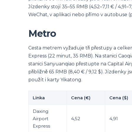
Jízdenky stojí 35–55 RMB (4,52–7,11 € / 4,91–
WeChat, v aplikaci nebo přímo v autobuse (po
Metro
Cesta metrem vyžaduje tři přestupy a celkem
Express (22 minut, 35 RMB). Na stanici Caoq
stanici Sanyuanqiao přestupte na Capital Air
přibližně 65 RMB (8,40 € / 9,12 $). Jízdenky j
použít i karty Yikatong.
Linka
Cena (€)
Cena ($)
Daxing
Airport
4,52
4,91
Express