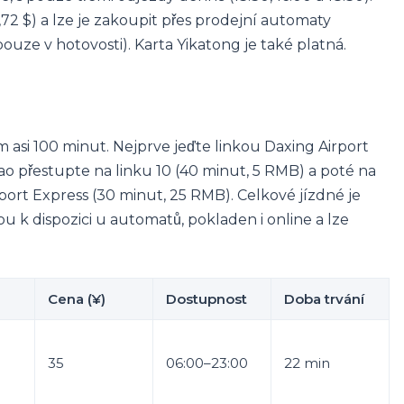
7,72 $) a lze je zakoupit přes prodejní automaty
uze v hotovosti). Karta Yikatong je také platná.
 asi 100 minut. Nejprve jeďte linkou Daxing Airport
iao přestupte na linku 10 (40 minut, 5 RMB) a poté na
port Express (30 minut, 25 RMB). Celkové jízdné je
sou k dispozici u automatů, pokladen i online a lze
Cena (¥)
Dostupnost
Doba trvání
35
06:00–23:00
22 min