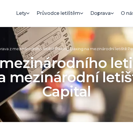
Lety
Průvodce letištěm
Doprava
O ná
ava z mezinárodního letiště Peking Daxing na mezinárodní letiště Pe
mezinárodního let
a mezinárodní letiš
Capital