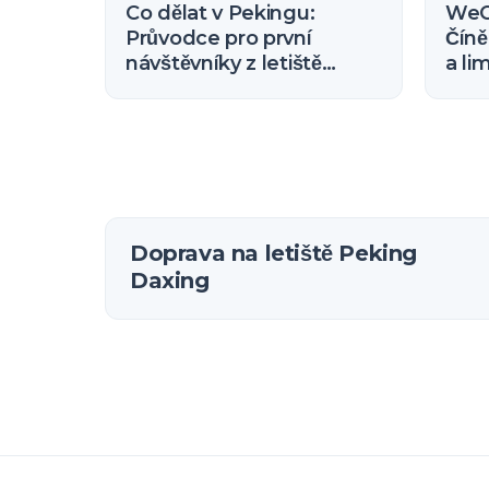
Co dělat v Pekingu:
WeCh
Průvodce pro první
Číně
návštěvníky z letiště
a li
Daxing (2026)
Doprava na letiště Peking
Daxing