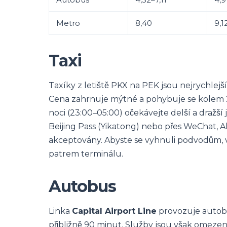
Metro
8,40
9,1
Taxi
Taxíky z letiště PKX na PEK jsou nejrychlejš
Cena zahrnuje mýtné a pohybuje se kolem 2
noci (23:00–05:00) očekávejte delší a dražší 
Beijing Pass (Yikatong) nebo přes WeChat, A
akceptovány. Abyste se vyhnuli podvodům, vž
patrem terminálu.
Autobus
Linka
Capital Airport Line
provozuje autobus
přibližně 90 minut. Služby jsou však omezené