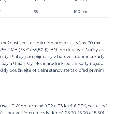
2
65
100 min
í možností, cesta v mírném provozu trvá asi 70 minut.
55 RMB (33 € / 35,80 $). Během dopravní špičky a v
jízdy. Platby jsou přijímány v hotovosti, pomocí karty
lipay a UnionPay. Mezinárodní kreditní karty nejsou
dy používejte oficiální stanoviště taxi před prvním
y z PKX do terminálů T2 a T3 letiště PEK, cesta trvá
, s pouze třemi odjezdy denně (13:30, 16:00 a 18:30).