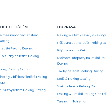
DCE LETIŠTĚM
DOPRAVA
e mezinárodním letištěm
Pekingská taxi / Taxíky v Peking
Daxing
Půjčovna aut na letišti Peking D
 letiště Peking Daxing
Půjčovna aut v Pekingu
 a služby na letišti Peking
Možnosti přepravy na letiště Pe
Daxing
king Daxing Airport
Taxíky na letišti Peking Daxing
hotely v blízkosti letiště Daxing
Letiště Peking Daxing
ngu
Vlak na letiště Peking Daxing
í služby letiště Peking Daxing
Daxing → Letiště Peking Capital
Ta-sing → Tchien-ťin