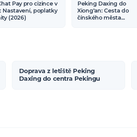
at Pay pro cizince v
Peking Daxing do
: Nastavení, poplatky
Xiong'an: Cesta do
mity (2026)
čínského města
budoucnosti (Průvod
expresní linkou R1)
Doprava z letiště Peking
Daxing do centra Pekingu