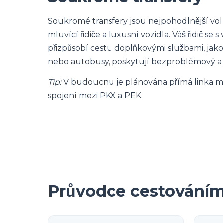
Soukromé transfery jsou nejpohodlnější volb
mluvící řidiče a luxusní vozidla. Váš řidič se
přizpůsobí cestu doplňkovými službami, jako 
nebo autobusy, poskytují bezproblémový a b
Tip:
V budoucnu je plánována přímá linka metr
spojení mezi PKX a PEK.
Průvodce cestování