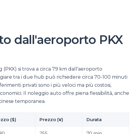
rto dall'aeroporto PKX
 (PKX) si trova a circa 79 km dall'aeroporto
ggiare tra i due hub può richiedere circa 70-100 minuti
erimenti privati sono i più veloci ma più costosi,
omici. Il noleggio auto offre piena flessibilità, anche
e cinese temporanea.
zzo ($)
Prezzo (¥)
Durata
80
255
70 min