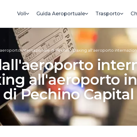
Voli
Guida Aeroportuale
Trasporto
Ch
'aeroporto internazionale di Pechino Daxing all'aeroporto internazion
all'aeroporto inter
ng all'aeroporto i
di Pechino Capital