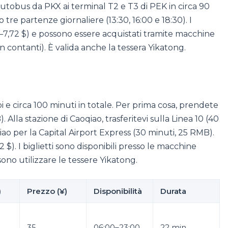
 autobus da PKX ai terminal T2 e T3 di PEK in circa 90
lo tre partenze giornaliere (13:30, 16:00 e 18:30). I
91–7,72 $) e possono essere acquistati tramite macchine
 contanti). È valida anche la tessera Yikatong.
 e circa 100 minuti in totale. Per prima cosa, prendete
 Alla stazione di Caoqiao, trasferitevi sulla Linea 10 (40
o per la Capital Airport Express (30 minuti, 25 RMB).
12 $). I biglietti sono disponibili presso le macchine
ssono utilizzare le tessere Yikatong.
)
Prezzo (¥)
Disponibilità
Durata
35
06:00–23:00
22 min