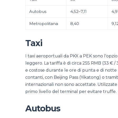
Autobus
4,52–7,11
4,9
Metropolitana
8,40
9,1
Taxi
I taxi aeroportuali da PKX a PEK sono l'opzi
leggero. La tariffa è di circa 255 RMB (33 € /
e costose durante le ore di punta e di notte 
contanti, con Beijing Pass (Yikatong) o trami
internazionali non sono accettate. Utilizzate 
primo livello del terminal per evitare truffe.
Autobus