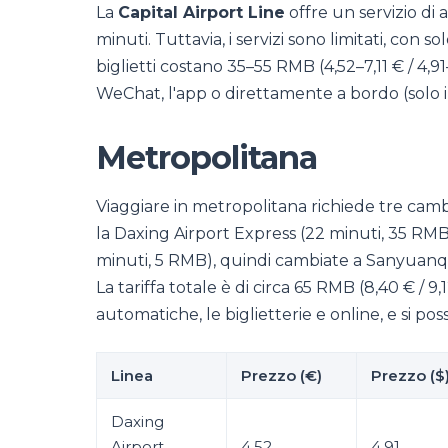
La
Capital Airport Line
offre un servizio di
minuti. Tuttavia, i servizi sono limitati, con so
biglietti costano 35–55 RMB (4,52–7,11 € / 4,
WeChat, l'app o direttamente a bordo (solo in
Metropolitana
Viaggiare in metropolitana richiede tre cambi
la Daxing Airport Express (22 minuti, 35 RMB).
minuti, 5 RMB), quindi cambiate a Sanyuanqia
La tariffa totale è di circa 65 RMB (8,40 € / 9,
automatiche, le biglietterie e online, e si po
Linea
Prezzo (€)
Prezzo ($
Daxing
Airport
4,52
4,91