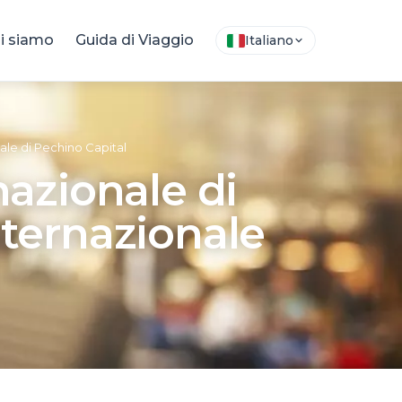
i siamo
Guida di Viaggio
Italiano
ale di Pechino Capital
nazionale di
nternazionale