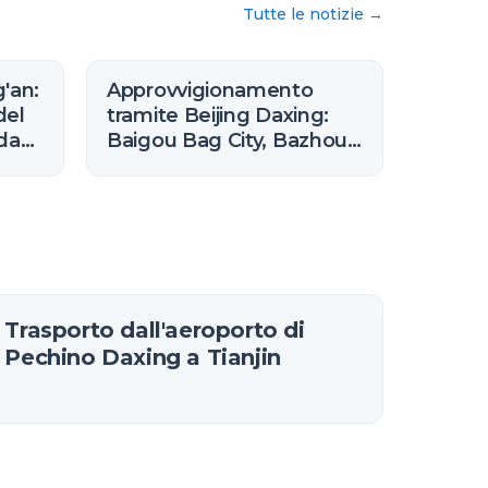
Tutte le notizie
→
g'an:
Approvvigionamento
del
tramite Beijing Daxing:
ida
Baigou Bag City, Bazhou
Furniture e i cluster
dell'Hebei vicini
Trasporto dall'aeroporto di
Pechino Daxing a Tianjin