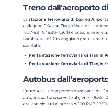
Treno dall'aeroporto d
La
stazione ferroviaria di Daxing Airport
s
collegano PKX con Tianjin West e la stazione f
(6,37–6,81 € / 6,88–7,36 $) e possono essere ac
bambini sotto 1,2 m viaggiano gratuitamente, 
scontate.
Per la stazione ferroviaria di Tianjin 
Per la stazione ferroviaria di Tianjin
: 
Autobus dall'aeroporto
L'autobus a lunga percorrenza parte dal Gate 
autobus partono sei volte al giorno: 06:45, 10:3
ore, con biglietti al prezzo di 100 RMB (12,90