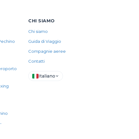
CHI SIAMO
Chi siamo
 Pechino
Guida di Viaggio
Compagnie aeree
Contatti
aeroporto
Italiano
axing
hino
-