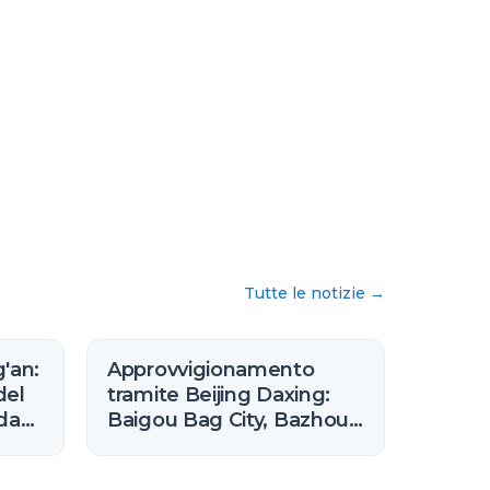
Tutte le notizie
→
g'an:
Approvvigionamento
del
tramite Beijing Daxing:
ida
Baigou Bag City, Bazhou
Furniture e i cluster
dell'Hebei vicini