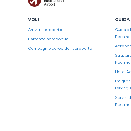
VOLI
GUIDA
Arrivi in aeroporto
Guida al
Pechino
Partenze aeroportuali
Aeropor
Compagnie aeree dell'aeroporto
Strutture
Pechino
Hotel Ae
I miglior
Daxing 
Servizi 
Pechino