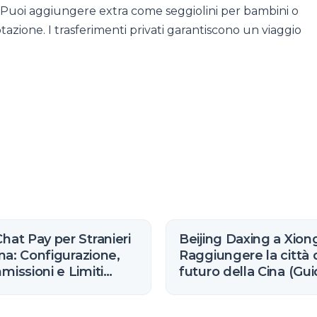
l. Puoi aggiungere extra come seggiolini per bambini o
tazione. I trasferimenti privati garantiscono un viaggio
at Pay per Stranieri
Beijing Daxing a Xion
ina: Configurazione,
Raggiungere la città 
issioni e Limiti
futuro della Cina (Gu
6)
Espresso R1)