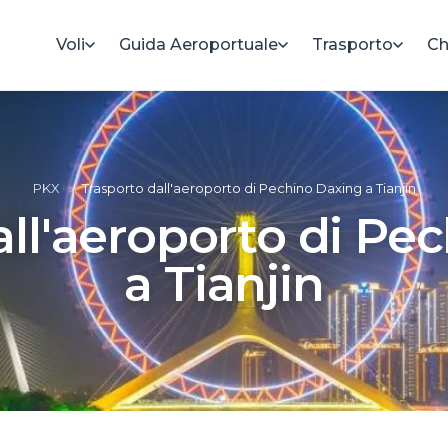
Voli
Guida Aeroportuale
Trasporto
Ch
PKX
»
Trasporto dall'aeroporto di Pechino Daxing a Tianjin
all'aeroporto di Pe
a Tianjin