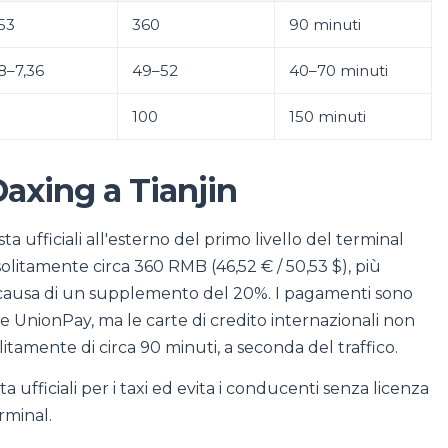
53
360
90 minuti
8–7,36
49–52
40–70 minuti
100
150 minuti
Daxing a Tianjin
sta ufficiali all'esterno del primo livello del terminal
 solitamente circa 360 RMB (46,52 € / 50,53 $), più
 a causa di un supplemento del 20%. I pagamenti sono
 e UnionPay, ma le carte di credito internazionali non
itamente di circa 90 minuti, a seconda del traffico.
a ufficiali per i taxi ed evita i conducenti senza licenza
rminal.