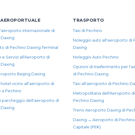
 AEROPORTUALE
TRASPORTO
l'aeroporto internazionale di
Taxi di Pechino
 Daxing
Noleggio auto all'aeroporto di
to di Pechino Daxing Terminal
Daxing
 e Servizi all'Aeroporto di
Noleggio Auto Pechino
 Daxing
Opzioni di trasferimento per l'
roporto Beijing Daxing
di Pechino Daxing
i hotel vicino all'aeroporto di
Taxi all'aeroporto di Pechino D
e a Pechino
Metropolitana dell'Aeroporto di
di parcheggio dell'aeroporto di
Pechino Daxing
 Daxing
Treno Aeroporto Daxing di Pec
Daxing → Aeroporto di Pechino
Capitale (PEK)