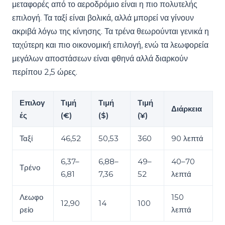
μεταφορές από το αεροδρόμιο είναι η πιο πολυτελής
επιλογή. Τα ταξί είναι βολικά, αλλά μπορεί να γίνουν
ακριβά λόγω της κίνησης. Τα τρένα θεωρούνται γενικά η
ταχύτερη και πιο οικονομική επιλογή, ενώ τα λεωφορεία
μεγάλων αποστάσεων είναι φθηνά αλλά διαρκούν
περίπου 2,5 ώρες.
Επιλογ
Τιμή
Τιμή
Τιμή
Διάρκεια
ές
(€)
($)
(¥)
Ταξί
46,52
50,53
360
90 λεπτά
6,37–
6,88–
49–
40–70
Τρένο
6,81
7,36
52
λεπτά
Λεωφο
150
12,90
14
100
ρείο
λεπτά