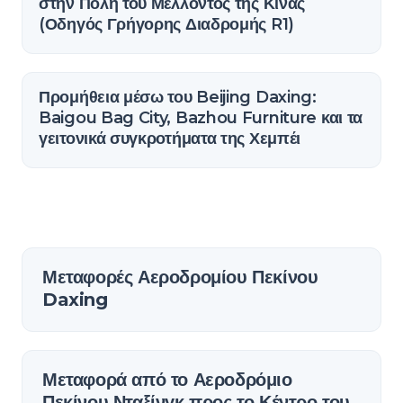
στην Πόλη του Μέλλοντος της Κίνας
(Οδηγός Γρήγορης Διαδρομής R1)
Προμήθεια μέσω του Beijing Daxing:
Baigou Bag City, Bazhou Furniture και τα
γειτονικά συγκροτήματα της Χεμπέι
Μεταφορές Αεροδρομίου Πεκίνου
Daxing
Μεταφορά από το Αεροδρόμιο
Πεκίνου Νταξίνγκ προς το Κέντρο του