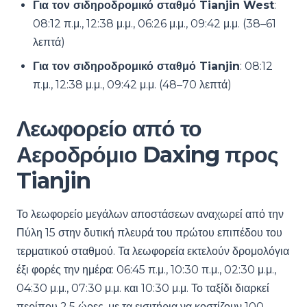
Για τον σιδηροδρομικό σταθμό Tianjin West
:
08:12 π.μ., 12:38 μ.μ., 06:26 μ.μ., 09:42 μ.μ. (38–61
λεπτά)
Για τον σιδηροδρομικό σταθμό Tianjin
: 08:12
π.μ., 12:38 μ.μ., 09:42 μ.μ. (48–70 λεπτά)
Λεωφορείο από το
Αεροδρόμιο Daxing προς
Tianjin
Το λεωφορείο μεγάλων αποστάσεων αναχωρεί από την
Πύλη 15 στην δυτική πλευρά του πρώτου επιπέδου του
τερματικού σταθμού. Τα λεωφορεία εκτελούν δρομολόγια
έξι φορές την ημέρα: 06:45 π.μ., 10:30 π.μ., 02:30 μ.μ.,
04:30 μ.μ., 07:30 μ.μ. και 10:30 μ.μ. Το ταξίδι διαρκεί
περίπου 2,5 ώρες, με τα εισιτήρια να κοστίζουν 100