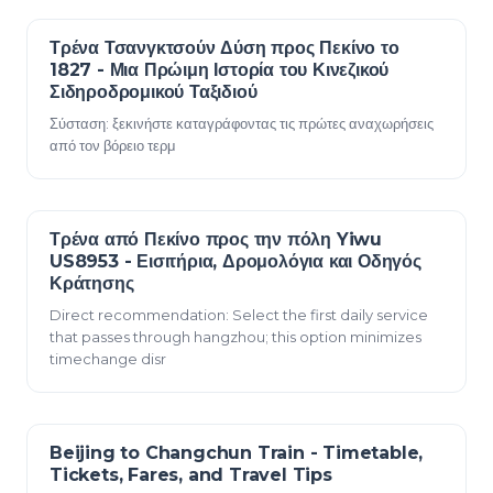
Τρένα Τσανγκτσούν Δύση προς Πεκίνο το
23 Δεκεμβρίου 2025
1827 - Μια Πρώιμη Ιστορία του Κινεζικού
Σιδηροδρομικού Ταξιδιού
Σύσταση: ξεκινήστε καταγράφοντας τις πρώτες αναχωρήσεις
από τον βόρειο τερμ
Τρένα από Πεκίνο προς την πόλη Yiwu
23 Δεκεμβρίου 2025
US8953 - Εισιτήρια, Δρομολόγια και Οδηγός
Κράτησης
Direct recommendation: Select the first daily service
that passes through hangzhou; this option minimizes
timechange disr
Beijing to Changchun Train - Timetable,
23 Δεκεμβρίου 2025
Tickets, Fares, and Travel Tips