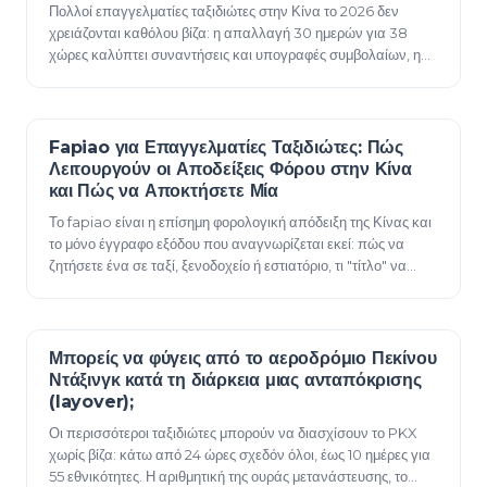
Πολλοί επαγγελματίες ταξιδιώτες στην Κίνα το 2026 δεν
χρειάζονται καθόλου βίζα: η απαλλαγή 30 ημερών για 38
χώρες καλύπτει συναντήσεις και υπογραφές συμβολαίων, η
διέλευση 240 ωρών καλύπτει αμερικανικ…
Fapiao για Επαγγελματίες Ταξιδιώτες: Πώς
12 Ιουνίου 2026
Λειτουργούν οι Αποδείξεις Φόρου στην Κίνα
και Πώς να Αποκτήσετε Μία
Το fapiao είναι η επίσημη φορολογική απόδειξη της Κίνας και
το μόνο έγγραφο εξόδου που αναγνωρίζεται εκεί: πώς να
ζητήσετε ένα σε ταξί, ξενοδοχείο ή εστιατόριο, τι "τίτλο" να
δώσετε και οι κανόνες χρο…
Μπορείς να φύγεις από το αεροδρόμιο Πεκίνου
12 Ιουνίου 2026
Ντάξινγκ κατά τη διάρκεια μιας ανταπόκρισης
(layover);
Οι περισσότεροι ταξιδιώτες μπορούν να διασχίσουν το PKX
χωρίς βίζα: κάτω από 24 ώρες σχεδόν όλοι, έως 10 ημέρες για
55 εθνικότητες. Η αριθμητική της ουράς μετανάστευσης, το