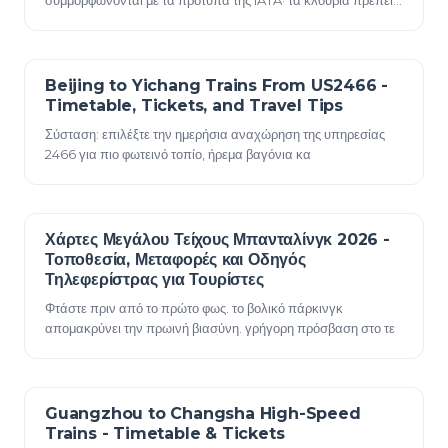
συμμορφώνονται με τα πρότυπα της IATA· τα κλουβιά πρέπει
να αναφέρονται στην κράτηση·…
Beijing to Yichang Trains From US2466 -
23 Δεκεμβρίου 2025
Timetable, Tickets, and Travel Tips
Σύσταση: επιλέξτε την ημερήσια αναχώρηση της υπηρεσίας
2466 για πιο φωτεινό τοπίο, ήρεμα βαγόνια κα
Χάρτες Μεγάλου Τείχους Μπανταλίνγκ 2026 -
23 Δεκεμβρίου 2025
Τοποθεσία, Μεταφορές και Οδηγός
Τηλεφερίστρας για Τουρίστες
Φτάστε πριν από το πρώτο φως. το βολικό πάρκινγκ
απομακρύνει την πρωινή βιασύνη. γρήγορη πρόσβαση στο τε
Guangzhou to Changsha High-Speed
23 Δεκεμβρίου 2025
Trains - Timetable & Tickets