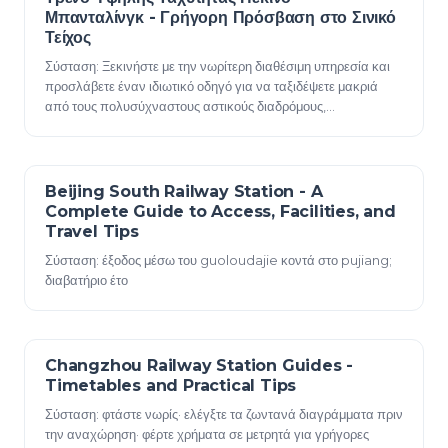
Μπανταλίνγκ - Γρήγορη Πρόσβαση στο Σινικό
Τείχος
Σύσταση: Ξεκινήστε με την νωρίτερη διαθέσιμη υπηρεσία και
προσλάβετε έναν ιδιωτικό οδηγό για να ταξιδέψετε μακριά
από τους πολυσύχναστους αστικούς διαδρόμους,
ξεκλειδώνοντας εύκολη πρόσβαση σε τείχη κ…
Beijing South Railway Station - A
23 Δεκεμβρίου 2025
Complete Guide to Access, Facilities, and
Travel Tips
Σύσταση: έξοδος μέσω του guoloudajie κοντά στο pujiang;
διαβατήριο έτο
Changzhou Railway Station Guides -
23 Δεκεμβρίου 2025
Timetables and Practical Tips
Σύσταση: φτάστε νωρίς· ελέγξτε τα ζωντανά διαγράμματα πριν
την αναχώρηση· φέρτε χρήματα σε μετρητά για γρήγορες