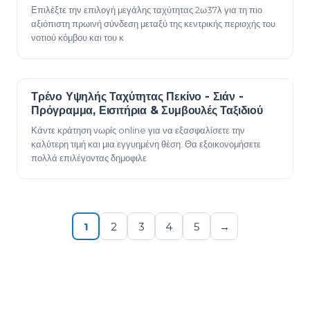
Επιλέξτε την επιλογή μεγάλης ταχύτητας 2ω37λ για τη πιο
αξιόπιστη πρωινή σύνδεση μεταξύ της κεντρικής περιοχής του
νοτιού κόμβου και του κ
Τρένο Υψηλής Ταχύτητας Πεκίνο - Σιάν -
23 Δεκεμβρίου 2025
Πρόγραμμα, Εισιτήρια & Συμβουλές Ταξιδιού
Κάντε κράτηση νωρίς online για να εξασφαλίσετε την
καλύτερη τιμή και μια εγγυημένη θέση. Θα εξοικονομήσετε
πολλά επιλέγοντας δημοφιλε
1
2
3
4
5
→