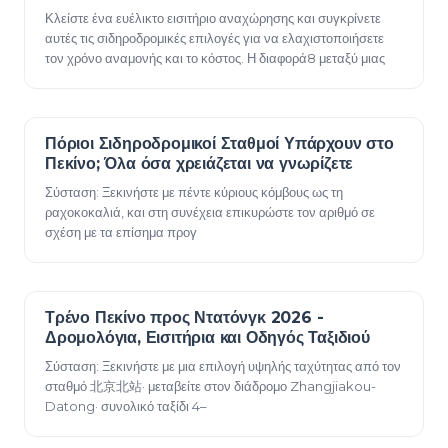
Κλείστε ένα ευέλικτο εισιτήριο αναχώρησης και συγκρίνετε
αυτές τις σιδηροδρομικές επιλογές για να ελαχιστοποιήσετε
τον χρόνο αναμονής και το κόστος. Η διαφορά8 μεταξύ μιας
Πόριοι Σιδηροδρομικοί Σταθμοί Υπάρχουν στο
23 Δεκεμβρίου 2025
Πεκίνο; Όλα όσα χρειάζεται να γνωρίζετε
Σύσταση: Ξεκινήστε με πέντε κύριους κόμβους ως τη
ραχοκοκαλιά, και στη συνέχεια επικυρώστε τον αριθμό σε
σχέση με τα επίσημα προγ
Τρένο Πεκίνο προς Ντατόνγκ 2026 -
23 Δεκεμβρίου 2025
Δρομολόγια, Εισιτήρια και Οδηγός Ταξιδιού
Σύσταση: Ξεκινήστε με μια επιλογή υψηλής ταχύτητας από τον
σταθμό 北京北站· μεταβείτε στον διάδρομο Zhangjiakou-
Datong· συνολικό ταξίδι 4–