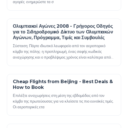
αγορές· ενημερώστε τα σ
Ολυμπιακοί Αγώνες 2008 - Γρήγορος Οδηγός
23 Δεκεμβρίου 2025
για το Σιδηροδρομικό Δίκτυο των Ολυμπιακών
Αγώνων, Πρόγραμμα, Τιμές και Συμβουλές
Σύσταση: Πάρτε ιδιωτικό λεωφορείο από τον αεροπορικό
κόμβο της πόλης· η προπληρωμή, ένας σαφής κωδικός
αναχώρησης και ο προβλέψιμος χρόνος είναι καλύτερα από
τα ταξί σε ώρες αιχμής. Παρακαλώ σημειώστε…
Cheap Flights from Beijing - Best Deals &
23 Δεκεμβρίου 2025
How to Book
Επιλέξτε αναχωρήσεις στη μέση της εβδομάδας από τον
κόμβο της πρωτεύουσας για να κλείσετε τις πιο ευνοϊκές τιμές.
Οι αεροπορικές ετα