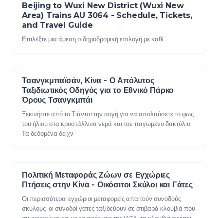
Beijing to Wuxi New District (Wuxi New
23 Δεκεμβρίου 2025
Area) Trains AU 3064 - Schedule, Tickets,
and Travel Guide
Επιλέξτε μια άμεση σιδηροδρομική επιλογή με καθί
Τσανγκμπαϊσάν, Κίνα - Ο Απόλυτος
23 Δεκεμβρίου 2025
Ταξιδιωτικός Οδηγός για το Εθνικό Πάρκο
Όρους Τσανγκμπάι
Ξεκινήστε από το Τιάντσι την αυγή για να απολαύσετε το φως
του ήλιου στα κρυστάλλινα νερά και τον παγωμένο δακτύλιο.
Τα δεδομένα δείχν
Πολιτική Μεταφοράς Ζώων σε Εγχώριες
23 Δεκεμβρίου 2025
Πτήσεις στην Κίνα - Οικόσιτοι Σκύλοι και Γάτες
Οι περισσότεροι εγχώριοι μεταφορείς απαιτούν συνοδούς
σκύλους· οι συνοδοί γάτες ταξιδεύουν σε στιβαρά κλουβιά που