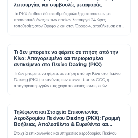
λειτουργίας και συμβουλές μεταφοράς
Το PKX διαθέτει δύο σταθμούς φύλαξης αποσκευών με
προσωπικό, ένας εκ των οποίων λειτουργεί 24 ώρες:
τοποθεσίες στον Όροφο 2 και στον Όροφο 4, αποθήκευση από
1 έως 90 ημέρες, πληρωμή και συμβουλές για…
Τι δεν μπορείτε να φέρετε σε πτήση από την
09 Ιουνίου 2026
Κίνα: Απαγορευμένα και περιορισμένα
αντικείμενα στο Πεκίνο Daxing (PKX)
Τι δεν μπορείτε να φέρετε σε πτήση από την Κίνα στο Πεκίνο
Daxing (PKX): ο κανόνας των power banks CCC, η
απαγόρευση υγρών στις χειραποσκευές εσωτερικών
πτήσεων, αναπτήρες που απαγορεύονται, απαγορευμ…
Τηλέφωνα και Στοιχεία Επικοινωνίας
08 Ιουνίου 2026
Αεροδρομίου Πεκίνου Daxing (PKX): Γραμμή
Βοήθειας, Απολεσθέντα & Ευρεθέντα και
Υπηρεσίες
Στοιχεία επικοινωνίας και υπηρεσίες αεροδρομίου Πεκίνου