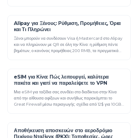
19λεπτο express και πόσες ώ…
Alipay για Ξένους: Ρύθμιση, Προμήθειες, Όρια
11 Ιουνίου 2026
και Τι Πληρώνει
Ξένοι μπορούν να συνδέσουν Visa ή Mastercard στο Alipay
και να πληρώνουν με QR σε όλη την Κίνα: η ρύθμιση πέντε
βημάτων, ο κανόνας προμήθειας 200 RMB, τα πραγματικά
όρια συναλλαγών και τι ξεκλειδώνει…
eSIM για Κίνα: Πώς λειτουργεί, καλύτερα
11 Ιουνίου 2026
πακέτα και γιατί να παραλείψετε το VPN
Μια eSIM για ταξίδια σας συνδέει στο διαδίκτυο στην Κίνα
από την αίθουσα αφίξεων και συνήθως παρακάμπτει το
Great Firewall μέσω περιαγωγής: σχέδια από 12$ για 10GB,
τι λειτουργεί χωρίς VPN και ο κανόν…
Αποθήκευση αποσκευών στο αεροδρόμιο
10 Ιουνίου 2026
Πεκίνου Νταξίνγκ (PKX): Τοποθεσίες, ώρες