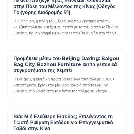
Πεκίνο Ντάξινγκ προς Ξιονγκάν: Φτάνοντας
12 Ιουνίου 2026
στην Πόλη του Μέλλοντος της Κίνας (Οδηγός
Γρήγορης Διαδρομής R1)
Η Xiong'an, η πόλη του μέλλοντος που χτίστηκε από την
κινεζική πολιτεία, απέχει 20 λεπτά με το τρένο από το Πεκίνο
Daxing, και η γραμμή R1 express που θα ανοίξει στα τέλη του
2026 την καθιστά μια επαγ…
Προμήθεια μέσω του Beijing Daxing: Baigou
12 Ιουνίου 2026
Bag City, Bazhou Furniture και τα γειτονικά
συγκροτήματα της Χεμπέι
Η Baigou, η κινεζική πρωτεύουσα των τσαντών με 7.000+
καταστήματα, βρίσκεται μία ώρα μακριά από το Beijing
Daxing, πιο κοντά από το κέντρο της πόλης: τα κέντρα
προμήθειας της Hebei, πώς να φτάσετε εκε…
Βίζα Μ ή Ελεύθερη Είσοδος; Επιλέγοντας τη
12 Ιουνίου 2026
Σωστή Ρύθμιση Εισόδου για Επαγγελματικό
Ταξίδι στην Κίνα