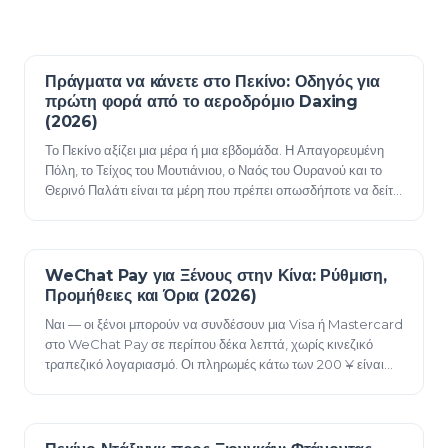
Πράγματα να κάνετε στο Πεκίνο: Οδηγός για
15 Ιουνίου 2026
πρώτη φορά από το αεροδρόμιο Daxing
(2026)
Το Πεκίνο αξίζει μια μέρα ή μια εβδομάδα. Η Απαγορευμένη
Πόλη, το Τείχος του Μουτιάνιου, ο Ναός του Ουρανού και το
Θερινό Παλάτι είναι τα μέρη που πρέπει οπωσδήποτε να δείτε,
ενώ τα χουτόνγκ, η Πλατεί…
WeChat Pay για Ξένους στην Κίνα: Ρύθμιση,
14 Ιουνίου 2026
Προμήθειες και Όρια (2026)
Ναι — οι ξένοι μπορούν να συνδέσουν μια Visa ή Mastercard
στο WeChat Pay σε περίπου δέκα λεπτά, χωρίς κινεζικό
τραπεζικό λογαριασμό. Οι πληρωμές κάτω των 200 ¥ είναι
χωρίς χρέωση. Για πληρωμές 200 ¥ κ…