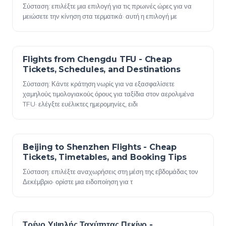
Σύσταση: επιλέξτε μια επιλογή για τις πρωινές ώρες για να
μειώσετε την κίνηση στα τερματικά· αυτή η επιλογή με
Flights from Chengdu TFU - Cheap
23 Δεκεμβρίου 2025
Tickets, Schedules, and Destinations
Σύσταση: Κάντε κράτηση νωρίς για να εξασφαλίσετε
χαμηλούς τιμολογιακούς όρους για ταξίδια στον αερολιμένα
TFU· ελέγξτε ευέλικτες ημερομηνίες, ειδι
Beijing to Shenzhen Flights - Cheap
23 Δεκεμβρίου 2025
Tickets, Timetables, and Booking Tips
Σύσταση: επιλέξτε αναχωρήσεις στη μέση της εβδομάδας τον
Δεκέμβριο· ορίστε μια ειδοποίηση για τ
Τρένο Υψηλής Ταχύτητας Πεκίνο -
23 Δεκεμβρίου 2025