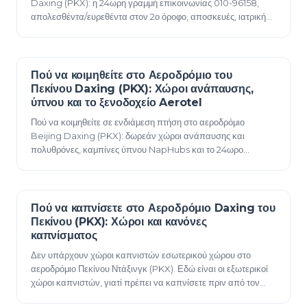
Daxing (PKX): η 24ωρη γραμμή επικοινωνίας 010-96158,
απολεσθέντα/ευρεθέντα στον 2ο όροφο, αποσκευές, ιατρική
βοήθεια, προσβασιμότητα, χώροι φρον…
Πού να κοιμηθείτε στο Αεροδρόμιο του
07 Ιουνίου 2026
Πεκίνου Daxing (PKX): Χώροι ανάπαυσης,
ύπνου και το ξενοδοχείο Aerotel
Πού να κοιμηθείτε σε ενδιάμεση πτήση στο αεροδρόμιο
Beijing Daxing (PKX): δωρεάν χώροι ανάπαυσης και
πολυθρόνες, καμπίνες ύπνου NapHubs και το 24ωρο
ξενοδοχείο διέλευσης Aerotel εντός του τερματικού σ…
Πού να καπνίσετε στο Αεροδρόμιο Daxing του
07 Ιουνίου 2026
Πεκίνου (PKX): Χώροι και κανόνες
καπνίσματος
Δεν υπάρχουν χώροι καπνιστών εσωτερικού χώρου στο
αεροδρόμιο Πεκίνου Ντάξινγκ (PKX). Εδώ είναι οι εξωτερικοί
χώροι καπνιστών, γιατί πρέπει να καπνίσετε πριν από τον
έλεγχο ασφαλείας, και οι κανόνες γι…