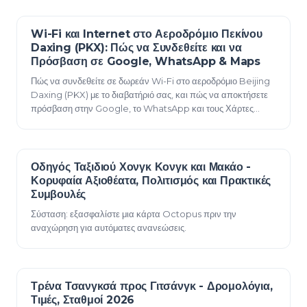
Wi-Fi και Internet στο Αεροδρόμιο Πεκίνου
07 Ιουνίου 2026
Daxing (PKX): Πώς να Συνδεθείτε και να
Πρόσβαση σε Google, WhatsApp & Maps
Πώς να συνδεθείτε σε δωρεάν Wi-Fi στο αεροδρόμιο Beijing
Daxing (PKX) με το διαβατήριό σας, και πώς να αποκτήσετε
πρόσβαση στην Google, το WhatsApp και τους Χάρτες
παρακάμπτοντας το τείχος προστασίας…
Οδηγός Ταξιδιού Χονγκ Κονγκ και Μακάο -
23 Δεκεμβρίου 2025
Κορυφαία Αξιοθέατα, Πολιτισμός και Πρακτικές
Συμβουλές
Σύσταση: εξασφαλίστε μια κάρτα Octopus πριν την
αναχώρηση για αυτόματες ανανεώσεις.
Τρένα Τσανγκσά προς Γιτσάνγκ - Δρομολόγια,
23 Δεκεμβρίου 2025
Τιμές, Σταθμοί 2026