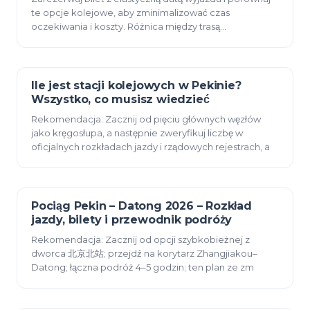
te opcje kolejowe, aby zminimalizować czas
oczekiwania i koszty. Różnica między trasą
jednoodcinkową a dwusegmentową polega
Ile jest stacji kolejowych w Pekinie?
23 grudnia 2025
Wszystko, co musisz wiedzieć
Rekomendacja: Zacznij od pięciu głównych węzłów
jako kręgosłupa, a następnie zweryfikuj liczbę w
oficjalnych rozkładach jazdy i rządowych rejestrach, a
Pociąg Pekin – Datong 2026 – Rozkład
23 grudnia 2025
jazdy, bilety i przewodnik podróży
Rekomendacja: Zacznij od opcji szybkobieżnej z
dworca 北京北站; przejdź na korytarz Zhangjiakou–
Datong; łączna podróż 4–5 godzin; ten plan ze zm