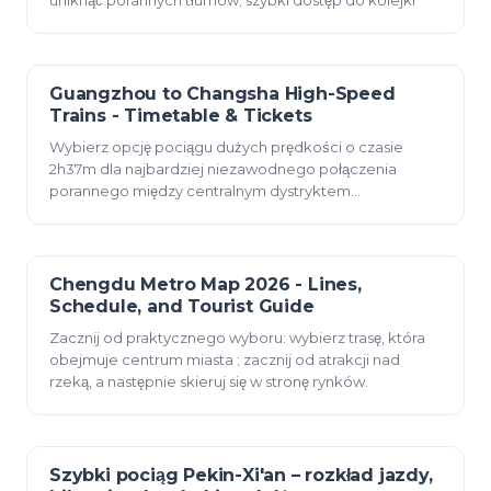
uniknąć porannych tłumów; szybki dostęp do kolejki
Guangzhou to Changsha High-Speed
23 grudnia 2025
Trains - Timetable & Tickets
Wybierz opcję pociągu dużych prędkości o czasie
2h37m dla najbardziej niezawodnego połączenia
porannego między centralnym dystryktem
południowego węzła a
Chengdu Metro Map 2026 - Lines,
23 grudnia 2025
Schedule, and Tourist Guide
Zacznij od praktycznego wyboru: wybierz trasę, która
obejmuje centrum miasta ; zacznij od atrakcji nad
rzeką, a następnie skieruj się w stronę rynków.
Szybki pociąg Pekin-Xi'an – rozkład jazdy,
23 grudnia 2025