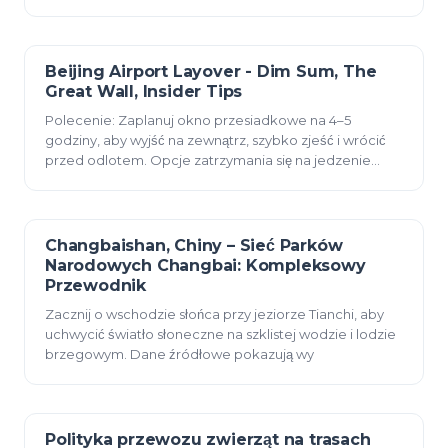
zauważalnym
Beijing Airport Layover - Dim Sum, The
23 grudnia 2025
Great Wall, Insider Tips
Polecenie: Zaplanuj okno przesiadkowe na 4–5
godziny, aby wyjść na zewnątrz, szybko zjeść i wrócić
przed odlotem. Opcje zatrzymania się na jedzenie
obejmują knedle
Changbaishan, Chiny – Sieć Parków
23 grudnia 2025
Narodowych Changbai: Kompleksowy
Przewodnik
Zacznij o wschodzie słońca przy jeziorze Tianchi, aby
uchwycić światło słoneczne na szklistej wodzie i lodzie
brzegowym. Dane źródłowe pokazują wy
Polityka przewozu zwierząt na trasach
23 grudnia 2025