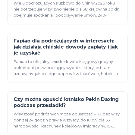
Wielu podróżujących służbowo do Chin w 2026 roku
nie potrzebuje wizy: zwolnienie dla 38 krajów na 30 dni
obejmuje spotkania i podpisywanie umów, 240-
godzinny tranzyt dotyczy paszportów amerykańskich,…
Fapiao dla podróżujących w interesach:
12 czerwca 2026
jak działają chińskie dowody zapłaty i jak
je uzyskać
Fapiao to oficjalny chiński dowód księgowy i jedyny
dokument potwierdzający wydatki, który jest tam
uznawany: jak o niego poprosić w taksówce, hotelu lub
restauracji, jaki "tytuł" podać oraz zasady do…
Czy można opuścić lotnisko Pekin Daxing
12 czerwca 2026
podczas przesiadki?
Większość podróżnych może opuszczać PKX bez wizy:
poniżej 24 godzin prawie wszyscy, do 10 dni dla 55
narodowości. Rachunek kolejkowy imigracyjny, 19-
minutowy ekspres i ile godzin faktycznie potrzebuje…