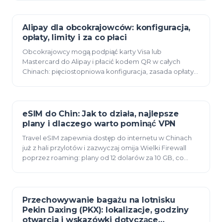
Alipay dla obcokrajowców: konfiguracja,
11 czerwca 2026
opłaty, limity i za co płaci
Obcokrajowcy mogą podpiąć karty Visa lub
Mastercard do Alipay i płacić kodem QR w całych
Chinach: pięciostopniowa konfiguracja, zasada opłaty
w wysokości 200 RMB, rzeczywiste limity transakcji i to,
c…
eSIM do Chin: Jak to działa, najlepsze
11 czerwca 2026
plany i dlaczego warto pominąć VPN
Travel eSIM zapewnia dostęp do internetu w Chinach
już z hali przylotów i zazwyczaj omija Wielki Firewall
poprzez roaming: plany od 12 dolarów za 10 GB, co
działa bez VPN-u i zasada instalacji przed w…
Przechowywanie bagażu na lotnisku
10 czerwca 2026
Pekin Daxing (PKX): lokalizacje, godziny
otwarcia i wskazówki dotyczące