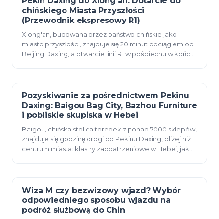
Pekin Daxing do Xiong'an: Dotarcie do
12 czerwca 2026
chińskiego Miasta Przyszłości
(Przewodnik ekspresowy R1)
Xiong'an, budowana przez państwo chińskie jako
miasto przyszłości, znajduje się 20 minut pociągiem od
Beijing Daxing, a otwarcie linii R1 w pośpiechu w końcu
2026 roku sprawi, że będzie to jednodniowa…
Pozyskiwanie za pośrednictwem Pekinu
12 czerwca 2026
Daxing: Baigou Bag City, Bazhou Furniture
i pobliskie skupiska w Hebei
Baigou, chińska stolica torebek z ponad 7000 sklepów,
znajduje się godzinę drogi od Pekinu Daxing, bliżej niż
centrum miasta: klastry zaopatrzeniowe w Hebei, jak
do nich dotrzeć, zasady rynkowe i doku…
Wiza M czy bezwizowy wjazd? Wybór
12 czerwca 2026
odpowiedniego sposobu wjazdu na
podróż służbową do Chin