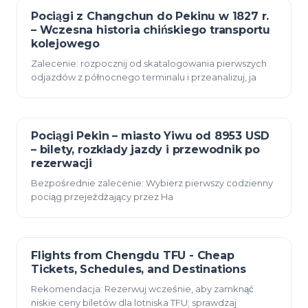
Pociągi z Changchun do Pekinu w 1827 r.
23 grudnia 2025
– Wczesna historia chińskiego transportu
kolejowego
Zalecenie: rozpocznij od skatalogowania pierwszych
odjazdów z północnego terminalu i przeanalizuj, ja
Pociągi Pekin – miasto Yiwu od 8953 USD
23 grudnia 2025
– bilety, rozkłady jazdy i przewodnik po
rezerwacji
Bezpośrednie zalecenie: Wybierz pierwszy codzienny
pociąg przejeżdżający przez Ha
Flights from Chengdu TFU - Cheap
23 grudnia 2025
Tickets, Schedules, and Destinations
Rekomendacja: Rezerwuj wcześnie, aby zamknąć
niskie ceny biletów dla lotniska TFU; sprawdzaj