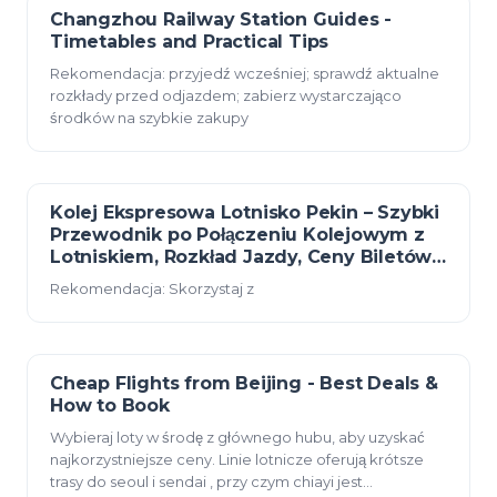
Changzhou Railway Station Guides -
23 grudnia 2025
Timetables and Practical Tips
Rekomendacja: przyjedź wcześniej; sprawdź aktualne
rozkłady przed odjazdem; zabierz wystarczająco
środków na szybkie zakupy
Kolej Ekspresowa Lotnisko Pekin – Szybki
23 grudnia 2025
Przewodnik po Połączeniu Kolejowym z
Lotniskiem, Rozkład Jazdy, Ceny Biletów i
Wskazówki
Rekomendacja: Skorzystaj z
Cheap Flights from Beijing - Best Deals &
23 grudnia 2025
How to Book
Wybieraj loty w środę z głównego hubu, aby uzyskać
najkorzystniejsze ceny. Linie lotnicze oferują krótsze
trasy do seoul i sendai , przy czym chiayi jest