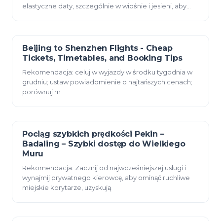
elastyczne daty, szczególnie w wiośnie i jesieni, aby
zmaksymalizować oszczę
Beijing to Shenzhen Flights - Cheap
23 grudnia 2025
Tickets, Timetables, and Booking Tips
Rekomendacja: celuj w wyjazdy w środku tygodnia w
grudniu; ustaw powiadomienie o najtańszych cenach;
porównuj m
Pociąg szybkich prędkości Pekin –
23 grudnia 2025
Badaling – Szybki dostęp do Wielkiego
Muru
Rekomendacja: Zacznij od najwcześniejszej usługi i
wynajmij prywatnego kierowcę, aby ominąć ruchliwe
miejskie korytarze, uzyskują