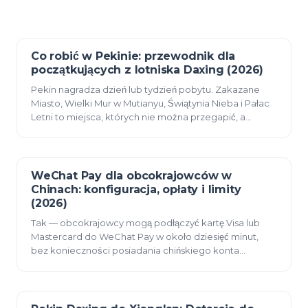
Co robić w Pekinie: przewodnik dla
15 czerwca 2026
początkujących z lotniska Daxing (2026)
Pekin nagradza dzień lub tydzień pobytu. Zakazane
Miasto, Wielki Mur w Mutianyu, Świątynia Nieba i Pałac
Letni to miejsca, których nie można przegapić, a
hutongi, Plac Niebiańskiego Spokoju i dzielnic…
WeChat Pay dla obcokrajowców w
14 czerwca 2026
Chinach: konfiguracja, opłaty i limity
(2026)
Tak — obcokrajowcy mogą podłączyć kartę Visa lub
Mastercard do WeChat Pay w około dziesięć minut,
bez konieczności posiadania chińskiego konta
bankowego. Płatności poniżej 200 jenów są bezpłatne;
powy…