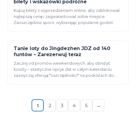
bilety i wskazówki podróżne
Kupuj bilety z wyprzedzeniem online, aby zablokować
najlepszą cenę i zagwarantować sobie miejsce.
Zaoszczędzisz sporo, wybierając popularne godzin
Tanie loty do Jingdezhen JDZ od 140
23 grudnia 2025
funtów – Zarezerwuj teraz
Zacznij od promów weekendowych, aby obniżyć
koszty – elastyczne opcje dat w całym kalendarzu
zazwyczaj oferują *oszczędności* na podróżach do
chińskiej stolicy porcelany. Jeśli celujesz w *niższą* tar…
1
2
3
4
5
→