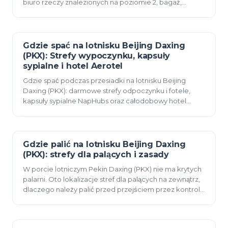
biuro rzeczy znalezionych na poziomie 2, bagaż,
pomoc medyczna, udogodnienia dla osób z
niepełnosp…
Gdzie spać na lotnisku Beijing Daxing
07 czerwca 2026
(PKX): Strefy wypoczynku, kapsuły
sypialne i hotel Aerotel
Gdzie spać podczas przesiadki na lotnisku Beijing
Daxing (PKX): darmowe strefy odpoczynku i fotele,
kapsuły sypialne NapHubs oraz całodobowy hotel
tranzytowy Aerotel na terenie terminalu, wraz z
cenam…
Gdzie palić na lotnisku Beijing Daxing
07 czerwca 2026
(PKX): strefy dla palących i zasady
W porcie lotniczym Pekin Daxing (PKX) nie ma krytych
palarni. Oto lokalizacje stref dla palących na zewnątrz,
dlaczego należy palić przed przejściem przez kontrolę
bezpieczeństwa oraz zasady dotyczące…