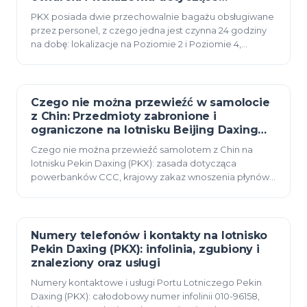
transportu
PKX posiada dwie przechowalnie bagażu obsługiwane
przez personel, z czego jedna jest czynna 24 godziny
na dobę: lokalizacje na Poziomie 2 i Poziomie 4,
przechowywanie od 1 do 90 dni, płatności i wskaz…
Czego nie można przewieźć w samolocie
09 czerwca 2026
z Chin: Przedmioty zabronione i
ograniczone na lotnisku Beijing Daxing
(PKX)
Czego nie można przewieźć samolotem z Chin na
lotnisku Pekin Daxing (PKX): zasada dotycząca
powerbanków CCC, krajowy zakaz wnoszenia płynów,
zabronione zapalniczki, przedmioty zabronione i
ograniczone…
Numery telefonów i kontakty na lotnisko
08 czerwca 2026
Pekin Daxing (PKX): infolinia, zgubiony i
znaleziony oraz usługi
Numery kontaktowe i usługi Portu Lotniczego Pekin
Daxing (PKX): całodobowy numer infolinii 010-96158,