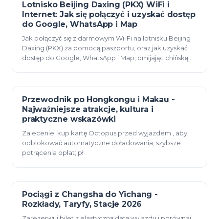
Lotnisko Beijing Daxing (PKX) WiFi i
07 czerwca 2026
Internet: Jak się połączyć i uzyskać dostęp
do Google, WhatsApp i Map
Jak połączyć się z darmowym Wi-Fi na lotnisku Beijing
Daxing (PKX) za pomocą paszportu, oraz jak uzyskać
dostęp do Google, WhatsApp i Map, omijając chińską
zaporę ogniową, korzystając z podróżnej kart…
Przewodnik po Hongkongu i Makau -
23 grudnia 2025
Najważniejsze atrakcje, kultura i
praktyczne wskazówki
Zalecenie: kup kartę Octopus przed wyjazdem , aby
odblokować automatyczne doładowania; szybsze
potrącenia opłat; pł
Pociągi z Changsha do Yichang -
23 grudnia 2025
Rozkłady, Taryfy, Stacje 2026
Zarezerwuj bilet z elastyczną datą wyjazdu i porównaj