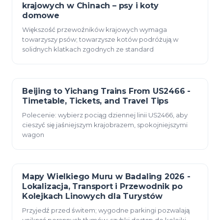
krajowych w Chinach – psy i koty
domowe
Większość przewoźników krajowych wymaga
towarzyszy psów; towarzysze kotów podróżują w
solidnych klatkach zgodnych ze standard
Beijing to Yichang Trains From US2466 -
23 grudnia 2025
Timetable, Tickets, and Travel Tips
Polecenie: wybierz pociąg dziennej linii US2466, aby
cieszyć się jaśniejszym krajobrazem, spokojniejszymi
wagon
Mapy Wielkiego Muru w Badaling 2026 -
23 grudnia 2025
Lokalizacja, Transport i Przewodnik po
Kolejkach Linowych dla Turystów
Przyjedź przed świtem; wygodne parkingi pozwalają