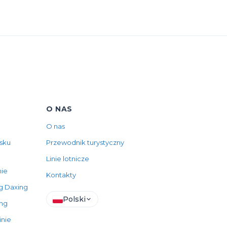
O NAS
O nas
sku
Przewodnik turystyczny
Linie lotnicze
ie
Kontakty
ng Daxing
Polski
ing
inie