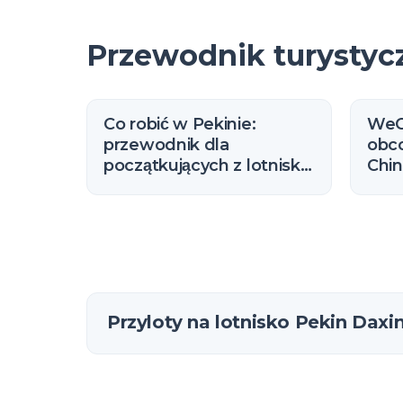
Przewodnik turystyc
Co robić w Pekinie:
WeC
przewodnik dla
obc
początkujących z lotniska
Chin
Daxing (2026)
opła
Przyloty na lotnisko Pekin Daxi