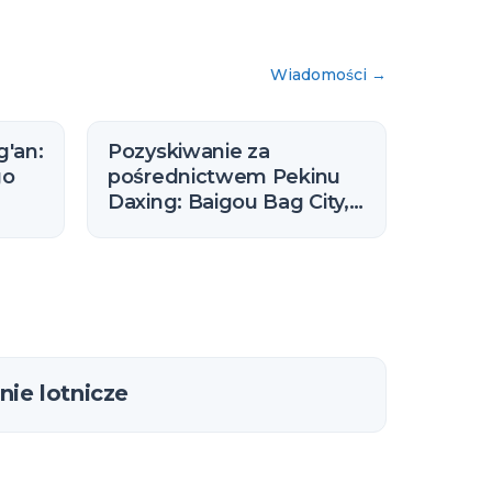
Wiadomości
→
g'an:
Pozyskiwanie za
go
pośrednictwem Pekinu
Daxing: Baigou Bag City,
sowy
Bazhou Furniture i
pobliskie skupiska w
Hebei
nie lotnicze