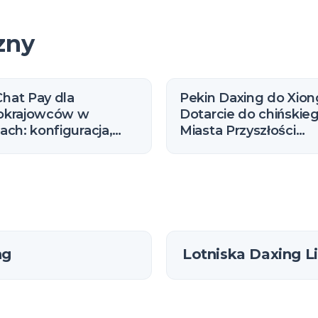
zny
hat Pay dla
Pekin Daxing do Xion
okrajowców w
Dotarcie do chińskie
ach: konfiguracja,
Miasta Przyszłości
ty i limity (2026)
(Przewodnik ekspre
R1)
ng
Lotniska Daxing Li