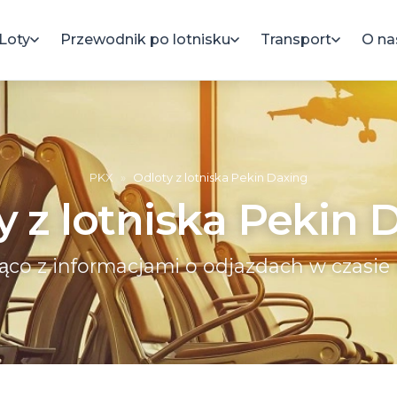
Loty
Przewodnik po lotnisku
Transport
O na
PKX
»
Odloty z lotniska Pekin Daxing
y z lotniska Pekin 
ąco z informacjami o odjazdach w czasie