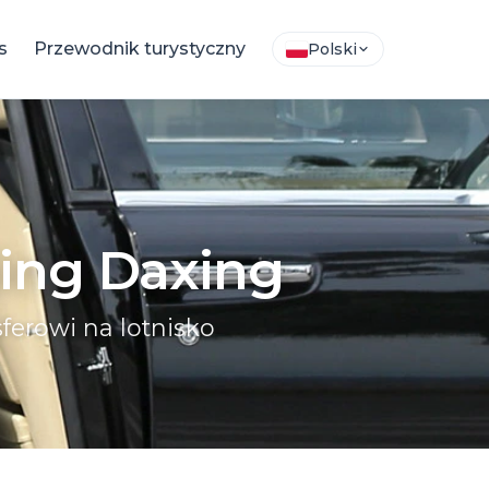
s
Przewodnik turystyczny
Polski
ijing Daxing
ferowi na lotnisko