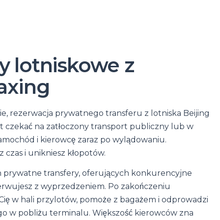
y lotniskowe z
Daxing
e, rezerwacja prywatnego transferu z lotniska Beijing
ast czekać na zatłoczony transport publiczny lub w
amochód i kierowcę zaraz po wylądowaniu.
czas i unikniesz kłopotów.
ch prywatne transfery, oferujących konkurencyjne
rezerwujesz z wyprzedzeniem. Po zakończeniu
 Cię w hali przylotów, pomoże z bagażem i odprowadzi
o w pobliżu terminalu. Większość kierowców zna