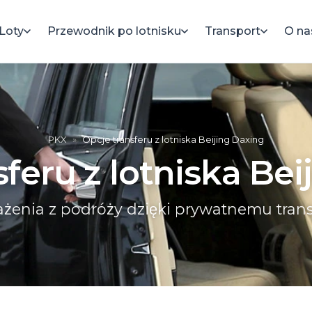
Loty
Przewodnik po lotnisku
Transport
O na
PKX
»
Opcje transferu z lotniska Beijing Daxing
feru z lotniska Be
żenia z podróży dzięki prywatnemu trans