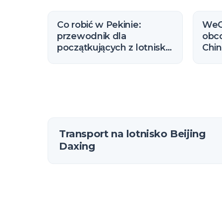
Co robić w Pekinie:
WeC
przewodnik dla
obc
początkujących z lotniska
Chin
Daxing (2026)
opła
Transport na lotnisko Beijing
Daxing