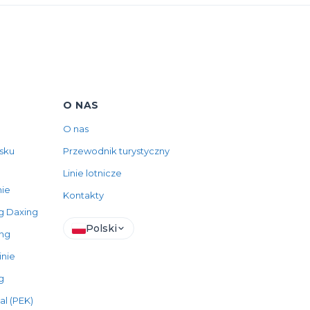
O NAS
O nas
sku
Przewodnik turystyczny
Linie lotnicze
ie
Kontakty
ng Daxing
Polski
ing
inie
g
al (PEK)