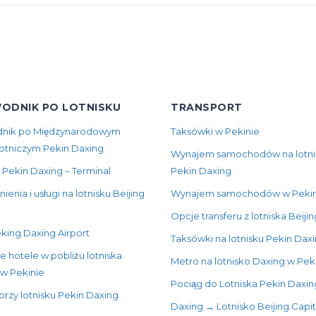
ODNIK PO LOTNISKU
TRANSPORT
nik po Międzynarodowym
Taksówki w Pekinie
Lotniczym Pekin Daxing
Wynajem samochodów na lotni
 Pekin Daxing – Terminal
Pekin Daxing
enia i usługi na lotnisku Beijing
Wynajem samochodów w Pekin
Opcje transferu z lotniska Beiji
king Daxing Airport
Taksówki na lotnisku Pekin Dax
e hotele w pobliżu lotniska
Metro na lotnisko Daxing w Pek
 w Pekinie
Pociąg do Lotniska Pekin Daxin
przy lotnisku Pekin Daxing
Daxing → Lotnisko Beijing Capit