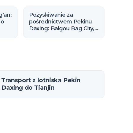
g'an:
Pozyskiwanie za
go
pośrednictwem Pekinu
Daxing: Baigou Bag City,
sowy
Bazhou Furniture i
pobliskie skupiska w
Hebei
Transport z lotniska Pekin
Daxing do Tianjin