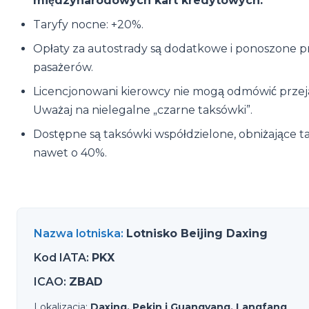
międzynarodowych kart kredytowych.
Taryfy nocne: +20%.
Opłaty za autostrady są dodatkowe i ponoszone p
pasażerów.
Licencjonowani kierowcy nie mogą odmówić przej
Uważaj na nielegalne „czarne taksówki”.
Dostępne są taksówki współdzielone, obniżające t
nawet o 40%.
Nazwa lotniska
:
Lotnisko Beijing Daxing
Kod IATA
:
PKX
ICAO
:
ZBAD
Lokalizacja
:
Daxing, Pekin i Guangyang, Langfang