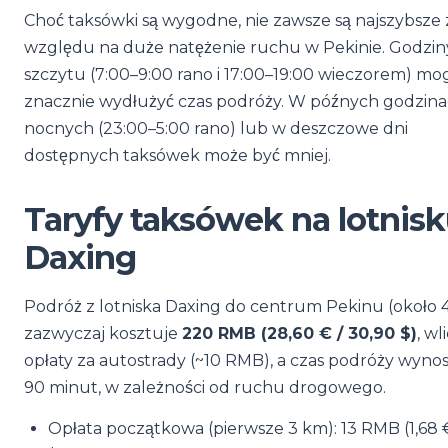
Choć taksówki są wygodne, nie zawsze są najszybsze 
względu na duże natężenie ruchu w Pekinie. Godzin
szczytu (7:00–9:00 rano i 17:00–19:00 wieczorem) mo
znacznie wydłużyć czas podróży. W późnych godzin
nocnych (23:00–5:00 rano) lub w deszczowe dni
dostępnych taksówek może być mniej.
Taryfy taksówek na lotnis
Daxing
Podróż z lotniska Daxing do centrum Pekinu (około 
zazwyczaj kosztuje
220 RMB (28,60 € / 30,90 $)
, wl
opłaty za autostrady (~10 RMB), a czas podróży wynos
90 minut, w zależności od ruchu drogowego.
Opłata początkowa (pierwsze 3 km): 13 RMB (1,68 €