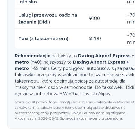
lotnisko
mi
Usługi przewozu osób na
~
7
¥180
żądanie (Didi)
mi
~
7
Taxi (z taksometrem)
¥200
mi
Rekomendacja:
najtańszy to
Daxing Airport Express +
metro
(¥40); najszybszy to
Daxing Airport Express +
metro
(~55 min). Ceny pociągów i autobusów są za pasaż
taksówki i przejazdy współdzielone to szacunkowe stawki
taksometru, które obejmują opłatę za autostradę, dla
maksymalnie 4 osób w samochodzie. Do taksówek i Didi
będziesz potrzebować WeChat Pay lub Alipay.
Szacunki są przybliżone i mogą ulec zmianie – taksówki w Pekinie są
taksówkami z taksometrem (ceny obejmują opłaty drogowe na
autostradach); ceny przejazdów koleją i autobusami są oficjalne.
Aktualizacja: 2026-06-15. Sprawdź aktualne ceny u operatora.