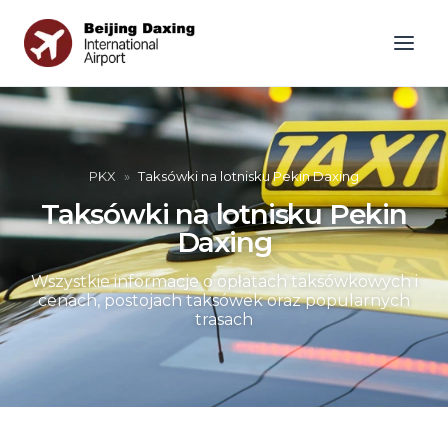
PKX
»
Taksówki na lotnisku Pekin Daxing
Taksówki na lotnisku Pekin
Daxing
Wszystkie informacje o opłatach taksówkowych i
cenach, postojach taksówek oraz popularnych
trasach