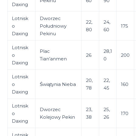
Pekinu
60
90
Daxing
Lotnisk
Dworzec
22,
24,
o
Południowy
175
80
60
Daxing
Pekinu
Lotnisk
Plac
28,1
o
26
200
Tian’anmen
0
Daxing
Lotnisk
20,
22,
o
Świątynia Nieba
160
78
45
Daxing
Lotnisk
Dworzec
23,
25,
o
170
Kolejowy Pekin
38
26
Daxing
Lotnisk