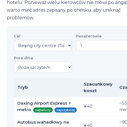
hotelu. Ponieważ wielu kierowców nie mówi po angie
warto mieć adres zapisany po chińsku, aby uniknąć
problemów.
Cel
Pasażerowie
Pora dnia
Szacunkowy
Tryb
Cz
koszt
Daxing Airport Express +
~
55
¥40
metro
mi
najtańszy
najszybciej
Autobus wahadłowy na
~
9
¥40