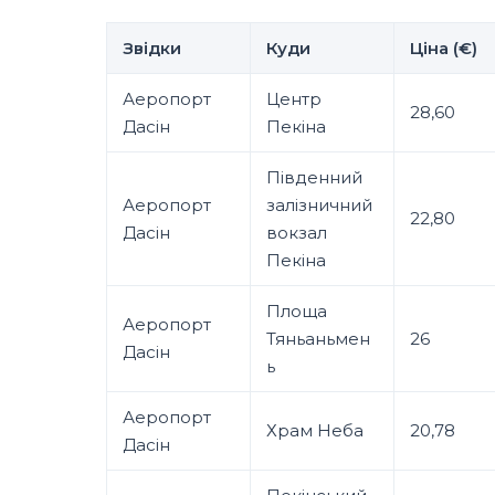
Звідки
Куди
Ціна (€)
Аеропорт
Центр
28,60
Дасін
Пекіна
Південний
Аеропорт
залізничний
22,80
Дасін
вокзал
Пекіна
Площа
Аеропорт
Тяньаньмен
26
Дасін
ь
Аеропорт
Храм Неба
20,78
Дасін