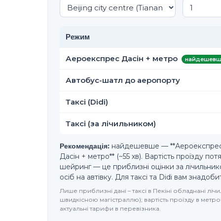
Режим
Аероекспрес Дасін + метро
найдешевш
Автобус-шатл до аеропорту
Таксі (Didi)
Таксі (за лічильником)
Рекомендація:
найдешевше — **Аероекспрес 
Дасін + метро** (~55 хв). Вартість проїзду по
шейринг — це приблизні оцінки за лічильнико
осіб на автівку. Для таксі та Didi вам знадоб
Лише приблизні дані – таксі в Пекіні обладнані лі
швидкісною магістраллю); вартість проїзду в метро
актуальні тарифи в перевізника.