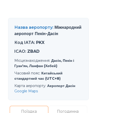
Назва аеропорту
:
Міжнародний
аеропорт Пекін-Дасін
Код IATA
:
PKX
ICAO
:
ZBAD
Місцезнаходження
:
Дасін, Пекін і
Гуан'ян, Ланфан (Хебей)
Часовий пояс
:
Китайський
стандартний час (UTC+8)
Карта аеропорту
:
Аеропорт Дасін
Google Maps