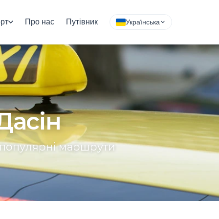
рт
Про нас
Путівник
Українська
Дасін
та популярні маршрути