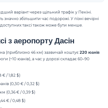
идший варіант через щільний трафік у Пекіні.
ть значно збільшити час подорожі. У пізні вечірні
 доступних таксі також може бути менше.
ксі з аеропорту Дасін
іна (приблизно 46 км) зазвичай коштує
220 юанів
ги (~10 юанів), а час у дорозі складає 60–90
€ / 1,82 $)
нів (0,30 € / 0,32 $)
м (0,36 € / 0,39 $)
44 € / 0,48 $)