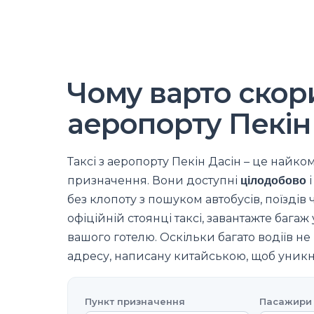
Чому варто скори
аеропорту Пекін
Таксі з аеропорту Пекін Дасін – це найко
призначення. Вони доступні
цілодобово
і
без клопоту з пошуком автобусів, поїздів
офіційній стоянці таксі, завантажте багаж 
вашого готелю. Оскільки багато водіїв н
адресу, написану китайською, щоб уникн
Пункт призначення
Пасажири