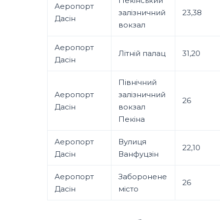
Пекінський
Аеропорт
залізничний
23,38
Дасін
вокзал
Аеропорт
Літній палац
31,20
Дасін
Північний
Аеропорт
залізничний
26
Дасін
вокзал
Пекіна
Аеропорт
Вулиця
22,10
Дасін
Ванфуцзін
Аеропорт
Заборонене
26
Дасін
місто