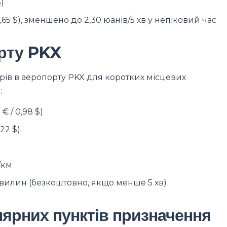
$)
 0,65 $), зменшено до 2,30 юанів/5 хв у непіковий час
орту PKX
рів в аеропорту PKX для коротких місцевих
:
€ / 0,98 $)
,22 $)
/км
5 хвилин (безкоштовно, якщо менше 5 хв)
лярних пунктів призначення