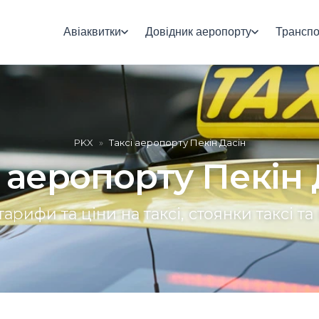
Авіаквитки
Довідник аеропорту
Транспо
PKX
»
Таксі аеропорту Пекін Дасін
і аеропорту Пекін 
арифи та ціни на таксі, стоянки таксі 