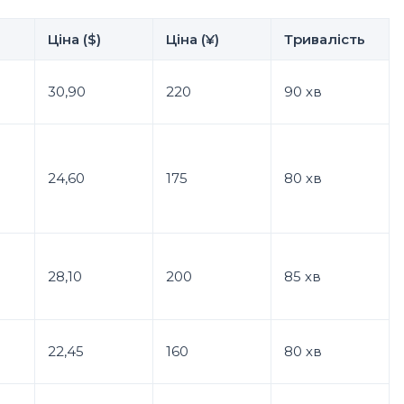
Ціна ($)
Ціна (¥)
Тривалість
30,90
220
90 хв
24,60
175
80 хв
28,10
200
85 хв
22,45
160
80 хв