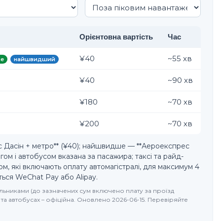
Орієнтовна вартість
Час
¥40
~
55
хв
е
найшвидший
¥40
~
90
хв
¥180
~
70
хв
¥200
~
70
хв
Дасін + метро** (¥40); найшвидше — **Аероекспрес
тягом і автобусом вказана за пасажира; таксі та райд-
м, які включають оплату автомагістралі, для максимум 4
иться WeChat Pay або Alipay.
чильниками (до зазначених сум включено плату за проїзд
 та автобусах – офіційна. Оновлено 2026-06-15. Перевіряйте