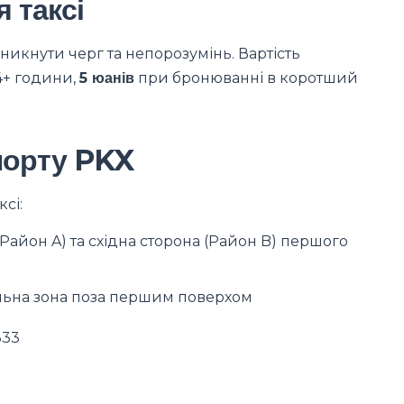
 таксі
никнути черг та непорозумінь. Вартість
4+ години,
5 юанів
при бронюванні в коротший
опорту PKX
сі:
(Район A) та східна сторона (Район B) першого
ьна зона поза першим поверхом
333