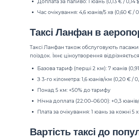
Доплата за паливо: 1 юань (0,13 € / 0,14 
Час очікування: 4,6 юанів/5 хв (0,60 € /
Таксі Ланфан в аероп
Таксі Ланфан також обслуговують пасажи
поїздок. Їхнє ціноутворення відрізняється
Базова тариф (перші 2 км): 7 юанів (0,91 
З 3-го кілометра: 1,6 юанів/км (0,20 € / 0
Понад 5 км: +50% до тарифу
Нічна доплата (22:00–06:00): +0,3 юанів
Плата за очікування: 1 юань за кожні 
Вартість таксі до попу