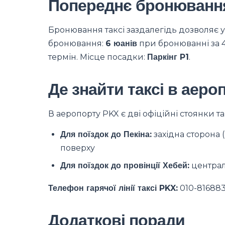
Попереднє бронювання
Бронювання таксі заздалегідь дозволяє у
бронювання:
6 юанів
при бронюванні за 
термін. Місце посадки:
Паркінг P1
.
Де знайти таксі в аер
В аеропорту PKX є дві офіційні стоянки так
Для поїздок до Пекіна:
західна сторона 
поверху
Для поїздок до провінції Хебей:
централ
Телефон гарячої лінії таксі PKX:
010-81688
Додаткові поради