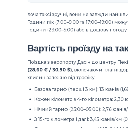
Хоча таксі зручні, вони не завжди найшв
Години пік (7:00–9:00 та 17:00–19:00) можу
години (23:00–5:00) або в дощову погоду
Вартість проїзду на та
Поїздка з аеропорту Дасін до центру Пек
(28,60 € / 30,90 $)
, включаючи платні доро
хвилин залежно від трафіку.
Базова тариф (перші 3 км): 13 юанів (1,68 
Кожен кілометр з 4-го кілометра: 2,30 юа
Нічний тариф (23:00–05:00): 2,76 юанів/к
З 15-го кілометра і далі: 3,45 юанів/км (0,