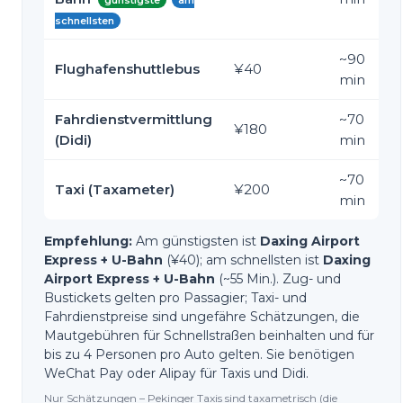
günstigste
am
schnellsten
~
90
Flughafenshuttlebus
¥40
min
Fahrdienstvermittlung
~
70
¥180
(Didi)
min
~
70
Taxi (Taxameter)
¥200
min
Empfehlung:
Am günstigsten ist
Daxing Airport
Express + U-Bahn
(¥40); am schnellsten ist
Daxing
Airport Express + U-Bahn
(~55 Min.). Zug- und
Bustickets gelten pro Passagier; Taxi- und
Fahrdienstpreise sind ungefähre Schätzungen, die
Mautgebühren für Schnellstraßen beinhalten und für
bis zu 4 Personen pro Auto gelten. Sie benötigen
WeChat Pay oder Alipay für Taxis und Didi.
Nur Schätzungen – Pekinger Taxis sind taxametrisch (die