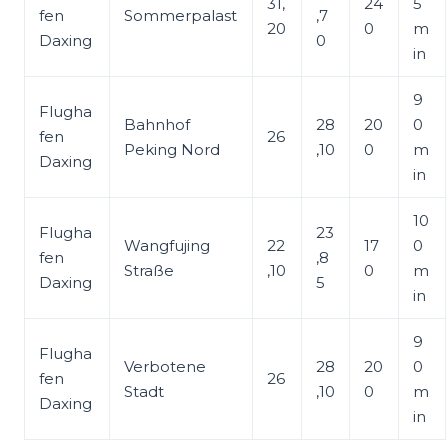
31,
24
5
fen
Sommerpalast
,7
20
0
m
Daxing
0
in
9
Flugha
Bahnhof
28
20
0
fen
26
Peking Nord
,10
0
m
Daxing
in
10
Flugha
23
Wangfujing
22
17
0
fen
,8
Straße
,10
0
m
Daxing
5
in
9
Flugha
Verbotene
28
20
0
fen
26
Stadt
,10
0
m
Daxing
in