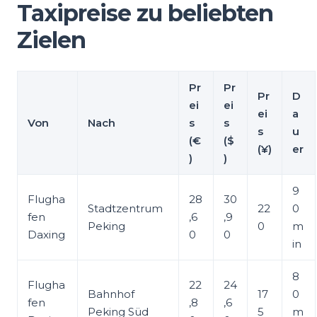
Taxipreise zu beliebten
Zielen
Pr
Pr
Pr
D
ei
ei
ei
a
Von
Nach
s
s
s
u
(€
($
(¥)
er
)
)
9
Flugha
28
30
Stadtzentrum
22
0
fen
,6
,9
Peking
0
m
Daxing
0
0
in
8
Flugha
22
24
Bahnhof
17
0
fen
,8
,6
Peking Süd
5
m