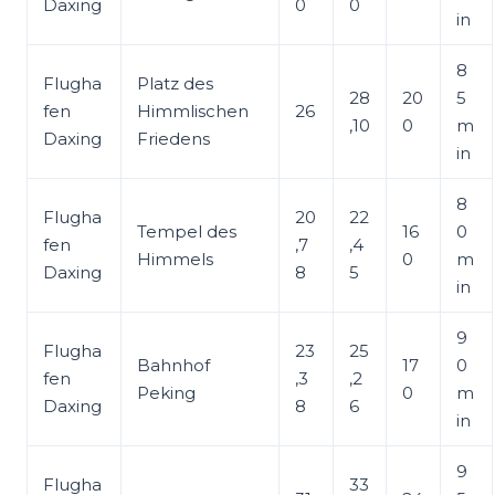
Daxing
0
0
in
8
Flugha
Platz des
28
20
5
fen
Himmlischen
26
,10
0
m
Daxing
Friedens
in
8
Flugha
20
22
Tempel des
16
0
fen
,7
,4
Himmels
0
m
Daxing
8
5
in
9
Flugha
23
25
Bahnhof
17
0
fen
,3
,2
Peking
0
m
Daxing
8
6
in
9
Flugha
33