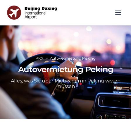
PKX
»
Autovermietung Peking
Autovermietung Peking
Alles, was Sie über Mietwagen in Peking wissen
müssen