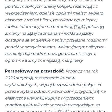
portfeli mobilnych; unikaj kolejek, rezerwując z
wyprzedzeniem; dziel się opcjami miejsc; wybierz
elastyczny rodzaj biletu; potwierdź typ miejsca;
tablice informacyjne na peronie 北京北站 pokazują
zmiany; nadążaj za zmianami rozkładu jazdy;
dostępne są angielskie napisy; przyjazne rodzinom;
podróż w szczycie sezonu wakacyjnego; najlepsze
rezultaty daje podróż poza godzinami szczytu;
ogromne tłumy zmniejszają marginesy.
Perspektywy na przyszłość:
Prognozy na rok
2026 sugerują rozszerzenie kursów
szybkobieżnych; więcej bezpośrednich połączeń
przez korytarz północno-zachodni; przygotuj się na
elastyczne warunki; kupuj z wyprzedzeniem;
monitoruj aktualizacje w czasie rzeczywistym za
pośrednictwem portalu 北京北站; podróżuj z lekkim