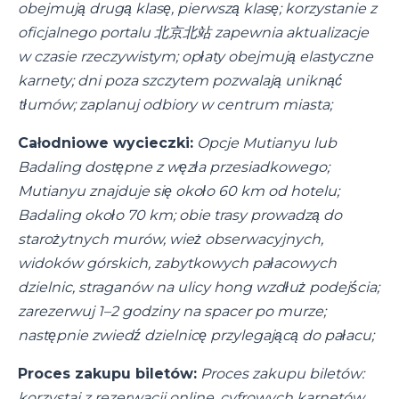
obejmują drugą klasę, pierwszą klasę; korzystanie z
oficjalnego portalu 北京北站 zapewnia aktualizacje
w czasie rzeczywistym; opłaty obejmują elastyczne
karnety; dni poza szczytem pozwalają uniknąć
tłumów; zaplanuj odbiory w centrum miasta;
Całodniowe wycieczki:
Opcje Mutianyu lub
Badaling dostępne z węzła przesiadkowego;
Mutianyu znajduje się około 60 km od hotelu;
Badaling około 70 km; obie trasy prowadzą do
starożytnych murów, wież obserwacyjnych,
widoków górskich, zabytkowych pałacowych
dzielnic, straganów na ulicy hong wzdłuż podejścia;
zarezerwuj 1–2 godziny na spacer po murze;
następnie zwiedź dzielnicę przylegającą do pałacu;
Proces zakupu biletów:
Proces zakupu biletów:
korzystaj z rezerwacji online, cyfrowych karnetów,