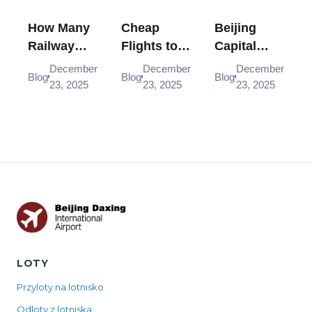
How Many
Cheap
Beijing
Railway
Flights to
Capital
Stations
Jingdezhen
Airport
December
December
December
Blog
Blog
Blog
Are There
JDZ from
Express
23, 2025
23, 2025
23, 2025
in Beijing?
£140 - Book
Train -
All You
Now
Quick
Need to
Guide to
Know
the Airport
Rail Link,
Timetable,
Fares, and
Tips
LOTY
Przyloty na lotnisko
Odloty z lotniska