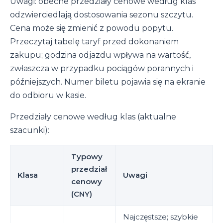
Uwagi: obecne przedziały cenowe według klas
odzwierciedlają dostosowania sezonu szczytu.
Cena może się zmienić z powodu popytu.
Przeczytaj tabelę taryf przed dokonaniem
zakupu; godzina odjazdu wpływa na wartość,
zwłaszcza w przypadku pociągów porannych i
późniejszych. Numer biletu pojawia się na ekranie
do odbioru w kasie.
Przedziały cenowe według klas (aktualne
szacunki):
Typowy
przedział
Klasa
Uwagi
cenowy
(CNY)
Najczęstsze; szybkie