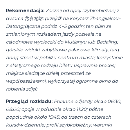
Rekomendacja:
Zacznij od opcji szybkobieżnej z
dworca 北京北站; przejdź na korytarz Zhangjiakou–
Datong; łączna podróż 4–5 godzin; ten plan ze
zmienionym rozkładem jazdy pozwala na
całodniowe wycieczki do Mutianyu lub Badaling;
górskie widoki, zabytkowe pałacowe klimaty, targ
hong street w pobliżu centrum miasta; korzystanie
z elastycznego rodzaju biletu usprawnia proces;
miejsca siedzące dzielą przestrzeń ze
współpasażerami, wykorzystaj ogromne okno do
robienia zdjęć.
Przegląd rozkładu:
Poranne odjazdy około 06:30,
08:00; opcje w południe około 11:20; późne
popołudnie około 15:45; od trzech do czterech
kursów dziennie; profil szybkobieżny; warunki