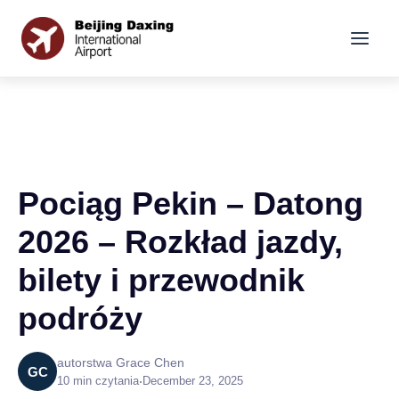
Pociąg Pekin – Datong
2026 – Rozkład jazdy,
bilety i przewodnik
podróży
autorstwa Grace Chen
GC
10 min czytania
•
December 23, 2025