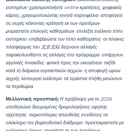
εισιτηρίων: χρησιμοποιήστε online κρατήσεις, ψηφιακές
κάρτες, χρησιμοποιώντας κινητά πορτοφόλια· αποφύγετε
τις ουρές κάνοντας κράτηση εκ των προτέρων·
μοιραστείτε επιλογές καθισμάτων· επιλέξτε ευέλικτο τύπο
εισιτηρίου· επιβεβαιώστε τον τύπο καθίσματος· οι πίνακες
πλατφόρμας του 北京北站 δείχνουν αλλαγές·
παρακολουθήστε τις αλλαγές στο πρόγραμμα· υπάρχουν
αγγλικές πινακίδες· φιλικό προς την οικογένεια· ταξίδι
κατά τη διάρκεια εορταστικών αιχμών· η αποφυγή ωρών
αιχμής λειτουργεί καλύτερα· τα τεράστια πλήθη μειώνουν
τα περιθώρια.
Μελλοντική προοπτική:
Η πρόβλεψη για το 2026
υποδηλώνει διευρυμένες δρομολογήσεις υψηλής
ταχύτητας· περισσότερες απευθείας συνδέσεις σε
ολόκληρο τον βορειοδυτικό διάδρομο· προετοιμαστείτε με
ευέλικτους όρους· αγοράστε εκ των προτέρων·