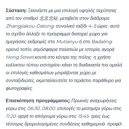
Σύσταση:
Ξεκινήστε με μια επιλογή υψηλής ταχύτητας
από τον σταθμό 北京北站· μεταβείτε στον διάδρομο
Zhangjiakou-Datong· συνολικό ταξίδι 4–5 ώρες· αυτό
το σχέδιο άλλαξε το πρόγραμμα διατηρεί χώρο για
ημερήσιες εκδρομές στο Mutianyu ή στο Badaling·
ορεινό τοπίο, ατμόσφαιρα παλατιών με ιστορία, αγορά
Hong Street κοντά στο κέντρο της πόλης· η χρήση
ευέλικτου τύπου εισιτηρίου κάνει τη διαδικασία πιο ομαλή·
οι επιλογές καθισμάτων μοιράζονται χώρο με
συνταξιδιώτες, εκμεταλλευτείτε το τεράστιο παράθυρο για
φωτογραφίες.
Επισκόπηση προγράμματος:
Πρωινές αναχωρήσεις
γύρω στις 06:30, 08:00· επιλογές το μεσημέρι γύρω στις
11:20· αργά το απόγευμα γύρω στις 15:45· τρεις έως
τέσσερις δρομολογημένες συνδέσεις καθημερινά· προφίλ