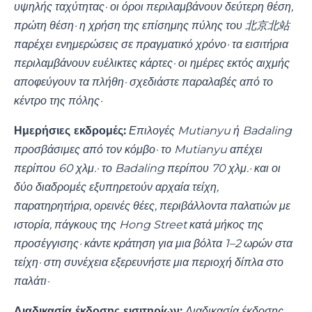
υψηλής ταχύτητας· οι όροι περιλαμβάνουν δεύτερη θέση,
πρώτη θέση· η χρήση της επίσημης πύλης του 北京北站
παρέχει ενημερώσεις σε πραγματικό χρόνο· τα εισιτήρια
περιλαμβάνουν ευέλικτες κάρτες· οι ημέρες εκτός αιχμής
αποφεύγουν τα πλήθη· σχεδιάστε παραλαβές από το
κέντρο της πόλης·
Ημερήσιες εκδρομές:
Επιλογές Mutianyu ή Badaling
προσβάσιμες από τον κόμβο· το Mutianyu απέχει
περίπου 60 χλμ.· το Badaling περίπου 70 χλμ.· και οι
δύο διαδρομές εξυπηρετούν αρχαία τείχη,
παρατηρητήρια, ορεινές θέες, περιβάλλοντα παλατιών με
ιστορία, πάγκους της Hong Street κατά μήκος της
προσέγγισης· κάντε κράτηση για μια βόλτα 1–2 ωρών στα
τείχη· στη συνέχεια εξερευνήστε μια περιοχή δίπλα στο
παλάτι·
Διαδικασία έκδοσης εισιτηρίων:
Διαδικασία έκδοσης