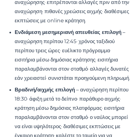
αναχώρησης· επιτρέπονται αλλαγές πριν από την
αναχώρηση· πιθανές χρεώσεις αιχμής· διαθέσιμες
εκπτώσεις με online κράτηση.
Ενδιάμεση μεσημεριανή απευθείας επιλογή
–
αναχώρηση περίπου 12:45· χρόνος ταξιδιού
περίπου τρεις ώρες· ευέλικτο πρόγραμμα·
εισιτήρια μέσω δημόσιας κράτησης· εισιτήρια
παραλαμβάνονται στον σταθμό· αλλαγές δυνατές
εάν χρειαστεί· συνιστάται προηγούμενη πληρωμή.
Βραδινή/αιχμής επιλογή
– αναχώρηση περίπου
18:30· άφιξη μετά το δείπνο· παράθυρο αιχμής·
κράτηση μέσω δημόσιας πλατφόρμας· εισιτήρια
παραλαμβάνονται στον σταθμό· ο ναύλος μπορεί
να είναι υψηλότερος· διαθέσιμες εκπτώσεις με
έγκαιρη κράτηση· καλέστε το ταμείο για να