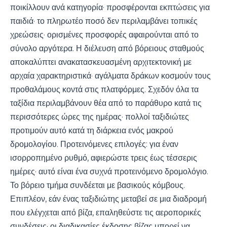
ποικίλλουν ανά κατηγορία· προσφέρονται εκπτώσεις για
παιδιά· το πληρωτέο ποσό δεν περιλαμβάνει τοπικές
χρεώσεις· ορισμένες προσφορές αφαιρούνται από το
σύνολο αργότερα. Η διέλευση από βόρειους σταθμούς
αποκαλύπτει ανακατασκευασμένη αρχιτεκτονική με
αρχαία χαρακτηριστικά· αγάλματα δράκων κοσμούν τους
προθαλάμους κοντά στις πλατφόρμες. Σχεδόν όλα τα
ταξίδια περιλαμβάνουν θέα από το παράθυρο κατά τις
περισσότερες ώρες της ημέρας· πολλοί ταξιδιώτες
προτιμούν αυτό κατά τη διάρκεια ενός μακρού
δρομολογίου. Προτεινόμενες επιλογές: για έναν
ισορροπημένο ρυθμό, αφιερώστε τρεις έως τέσσερις
ημέρες· αυτό είναι ένα συχνά προτεινόμενο δρομολόγιο.
Το βόρειο τμήμα συνδέεται με βασικούς κόμβους.
Επιπλέον, εάν ένας ταξιδιώτης μεταβεί σε μια διαδρομή
που ελέγχεται από βίζα, επαληθεύστε τις αεροπορικές
συνδέσεις· οι διαδικασίες έκδοσης βίζας μπορεί να