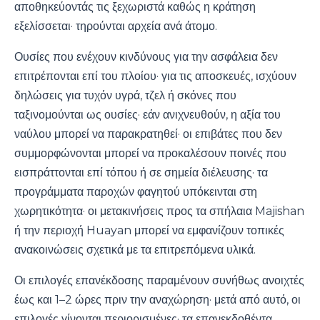
αποθηκεύοντάς τις ξεχωριστά καθώς η κράτηση
εξελίσσεται· τηρούνται αρχεία ανά άτομο.
Ουσίες που ενέχουν κινδύνους για την ασφάλεια δεν
επιτρέπονται επί του πλοίου· για τις αποσκευές, ισχύουν
δηλώσεις για τυχόν υγρά, τζελ ή σκόνες που
ταξινομούνται ως ουσίες· εάν ανιχνευθούν, η αξία του
ναύλου μπορεί να παρακρατηθεί· οι επιβάτες που δεν
συμμορφώνονται μπορεί να προκαλέσουν ποινές που
εισπράττονται επί τόπου ή σε σημεία διέλευσης· τα
προγράμματα παροχών φαγητού υπόκεινται στη
χωρητικότητα· οι μετακινήσεις προς τα σπήλαια Majishan
ή την περιοχή Huayan μπορεί να εμφανίζουν τοπικές
ανακοινώσεις σχετικά με τα επιτρεπόμενα υλικά.
Οι επιλογές επανέκδοσης παραμένουν συνήθως ανοιχτές
έως και 1–2 ώρες πριν την αναχώρηση· μετά από αυτό, οι
επιλογές γίνονται περιορισμένες· τα επανεκδοθέντα