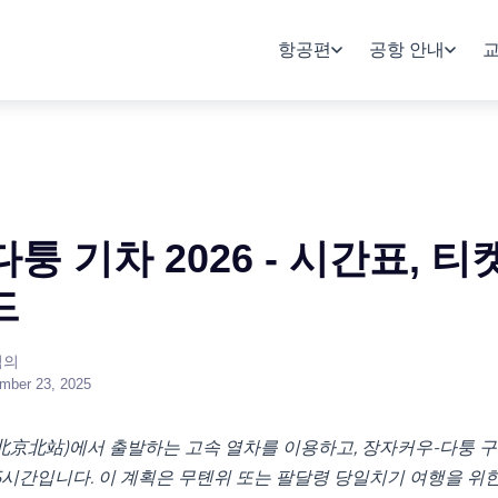
항공편
공항 안내
퉁 기차 2026 - 시간표, 티
드
 님의
mber 23, 2025
北京北站)에서 출발하는 고속 열차를 이용하고, 장자커우-다퉁 
~5시간입니다. 이 계획은 무톈위 또는 팔달령 당일치기 여행을 위