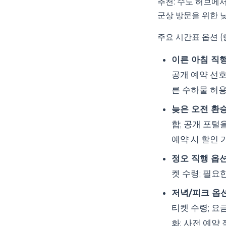
추천: 수도 허브에
군상 방문을 위한 
주요 시간표 옵션 (
이른 아침 직
공개 예약 선호
른 수하물 허용
늦은 오전 환
합; 공개 포털
예약 시 할인 
정오 직행 옵
켓 수령; 필요한
저녁/피크 옵
티켓 수령; 요
화; 사전 예약 