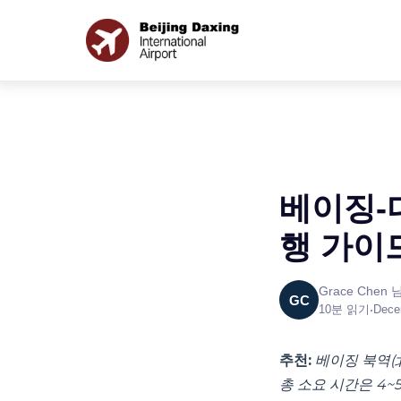
베이징-다
행 가이
Grace Chen
GC
10분 읽기
•
Dece
추천:
베이징 북역(
총 소요 시간은 4