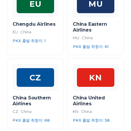
EU
MU
Chengdu Airlines
China Eastern
Airlines
EU
·
China
MU
·
China
PKX 출발 취항지
:
1
PKX 출발 취항지
:
61
CZ
KN
China Southern
China United
Airlines
Airlines
CZ
·
China
KN
·
China
PKX 출발 취항지
:
68
PKX 출발 취항지
:
58