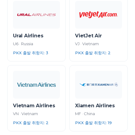
Ural Airlines
VietJet Air
U6
·
Russia
VJ
·
Vietnam
PKX 출발 취항지
:
3
PKX 출발 취항지
:
2
Vietnam Airlines
Xiamen Airlines
VN
·
Vietnam
MF
·
China
PKX 출발 취항지
:
2
PKX 출발 취항지
:
19