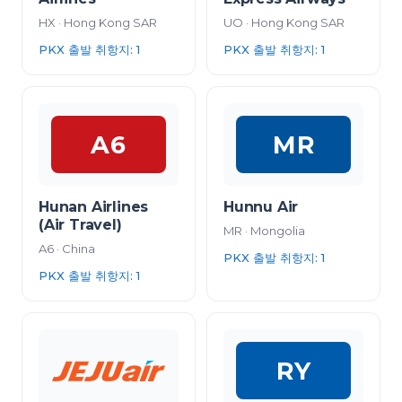
HX
·
Hong Kong SAR
UO
·
Hong Kong SAR
PKX 출발 취항지
:
1
PKX 출발 취항지
:
1
A6
MR
Hunan Airlines
Hunnu Air
(Air Travel)
MR
·
Mongolia
A6
·
China
PKX 출발 취항지
:
1
PKX 출발 취항지
:
1
RY