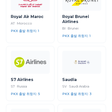
Royal Air Maroc
Royal Brunei
Airlines
AT
·
Morocco
BI
·
Brunei
PKX 출발 취항지
:
1
PKX 출발 취항지
:
1
S7 Airlines
Saudia
S7
·
Russia
SV
·
Saudi Arabia
PKX 출발 취항지
:
5
PKX 출발 취항지
:
3