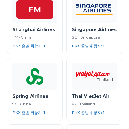
FM
Shanghai Airlines
Singapore Airlines
FM
·
China
SQ
·
Singapore
PKX 출발 취항지
:
1
PKX 출발 취항지
:
1
Spring Airlines
Thai VietJet Air
9C
·
China
VZ
·
Thailand
PKX 출발 취항지
:
1
PKX 출발 취항지
:
1