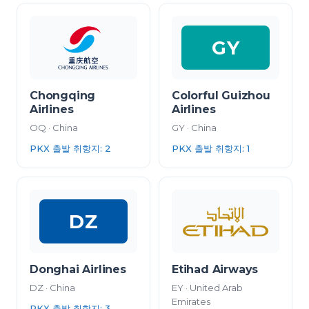
GY
Chongqing
Colorful Guizhou
Airlines
Airlines
OQ
·
China
GY
·
China
PKX 출발 취항지
:
2
PKX 출발 취항지
:
1
DZ
Donghai Airlines
Etihad Airways
DZ
·
China
EY
·
United Arab
Emirates
PKX 출발 취항지
:
3