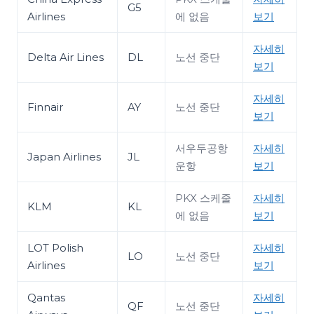
G5
Airlines
에 없음
보기
자세히
Delta Air Lines
DL
노선 중단
보기
자세히
Finnair
AY
노선 중단
보기
서우두공항
자세히
Japan Airlines
JL
운항
보기
PKX 스케줄
자세히
KLM
KL
에 없음
보기
LOT Polish
자세히
LO
노선 중단
Airlines
보기
Qantas
자세히
QF
노선 중단