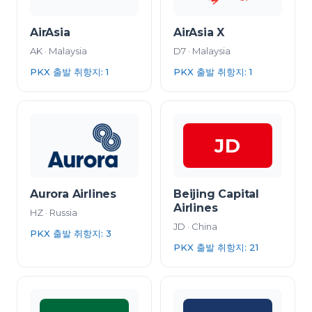
AirAsia
AirAsia X
AK
·
Malaysia
D7
·
Malaysia
PKX 출발 취항지
:
1
PKX 출발 취항지
:
1
JD
Aurora Airlines
Beijing Capital
Airlines
HZ
·
Russia
JD
·
China
PKX 출발 취항지
:
3
PKX 출발 취항지
:
21