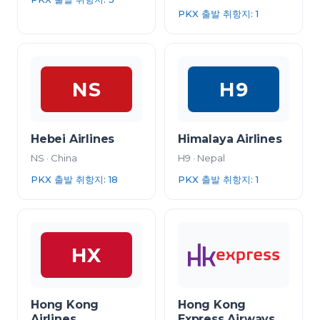
PKX 출발 취항지
:
1
NS
H9
Hebei Airlines
Himalaya Airlines
NS
·
China
H9
·
Nepal
PKX 출발 취항지
:
18
PKX 출발 취항지
:
1
HX
Hong Kong
Hong Kong
Airlines
Express Airways