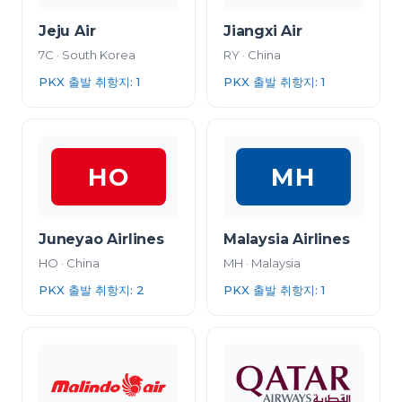
Jeju Air
Jiangxi Air
7C
·
South Korea
RY
·
China
PKX 출발 취항지
:
1
PKX 출발 취항지
:
1
HO
MH
Juneyao Airlines
Malaysia Airlines
HO
·
China
MH
·
Malaysia
PKX 출발 취항지
:
2
PKX 출발 취항지
:
1