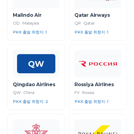
Malindo Air
Qatar Airways
OD
·
Malaysia
QR
·
Qatar
PKX 출발 취항지
:
1
PKX 출발 취항지
:
1
QW
Qingdao Airlines
Rossiya Airlines
QW
·
China
FV
·
Russia
PKX 출발 취항지
:
2
PKX 출발 취항지
:
1