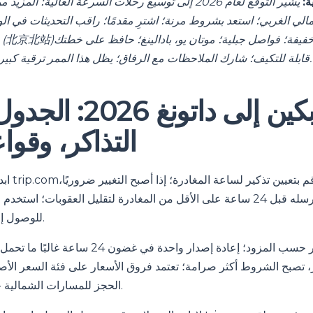
ة:
يشير التوقع لعام 2026 إلى توسيع رحلات السرعة العالية؛ ال
الي الغربي؛ استعد بشروط مرنة؛ اشترِ مقدمًا؛ راقب التحديثات في الو
قابلة للتكيف؛ شارك الملاحظات مع الرفاق؛ يظل هذا الممر ترقية كبيرة للتنقل في المنطقة.
قطار بكين إلى داتونغ
التذاكر، وقواع
ابدأ بحجوز
أرسله قبل 24 ساعة على الأقل من المغادرة لتقليل العقوبات؛ استخدم محو
للوصول إلى خيارات أفضل معًا.
تختلف قواعد التغيير حسب المزود؛ إعادة إصدار واحدة
، تصبح الشروط أكثر صرامة؛ تعتمد فروق الأسعار على فئة السعر الأ
الحجز للمسارات الشمالية حيث تكون القيود أشد.