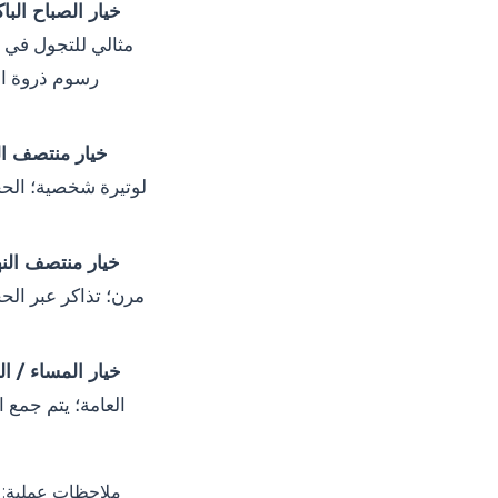
خيار الصباح البا
مثالي للتجول في و
رسوم ذروة ال
خيار منتصف ال
لوتيرة شخصية؛ الحجز
خيار منتصف النه
مرن؛ تذاكر عبر الحج
خيار المساء / ال
العامة؛ يتم جمع 
ملاحظات عملية: قد