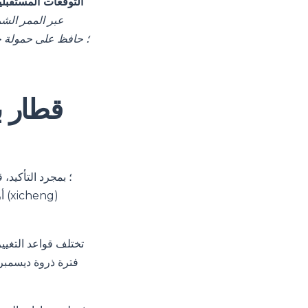
التوقعات المستقبلي
عبر الممر الشم
فترة ذروة ديسمبر