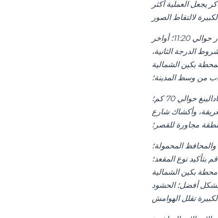
 يجعل العملية أكثر
مغادرات صباحية حوالي 06:30، 08:00؛ خيارات منتصف النهار حوالي 11:20؛ أواخر
ل الشروط الدرجة الثانية،
北) يوفر تحديثات في الوقت الفعلي؛
كاب من وسط المدينة؛
خيارات موتان يو أو بادالينغ متاحة من المحور؛ موتان يو تبعد حوالي 60 كم؛ بادالينغ حوالي 70 كم؛
لعريقة، وأكشاك شارع
 والمحافظ المحمولة؛
 بتأكيد نوع المقعد؛
ييرات؛ واكب تغييرات الجدول الزمني؛ توجد
ة بشكل أفضل؛ الحشود