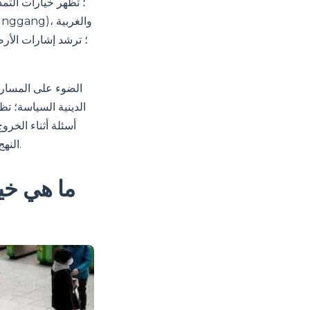
الدينية السياسة؛ ت
أسئلة أثناء الخرو
النهج خيارات أفضل لخط سير رحلة مرن؛ تشجع على التخطيط المسبق خلال المواسم المزدحمة.