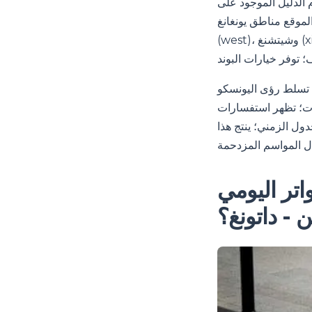
tr؛ تظهر خيارات التمديد في منطقة
انغ (yunggang)، والغربية
(west)، وشيتشنغ (xicheng)، والشمالية (northern)؛ ترشد إشارات الأرصفة إلى مكان الانتظار قبل الصعود؛
الضوء على المسارات البديلة؛ ترشد النصوص
عات؛ تظهر استفسارات
دول الزمني؛ ينتج هذا
جدول الزمني لعام 2026 والتواتر اليومي
ن - داتونغ؟