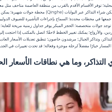
 محلية؛ توفر الأقسام الأقدم بالقرب من منطقة العاصمة متاحف مثل م
محطة جولات شهيرة؛ يمكن دمج أسواق تشينغ خه (Qinghe) كحل
م جمعها في محطات محددة؛ السماح بإجراءات التأشيرة للضيوف الدوليي
 توجد جولات متخصصة؛ الحجز المبكر يوفر جداول زمنية مريحة للغاي
دين، والأزواج؛ يمكنك تغيير الخطط لاحقًا؛ اتصل بالمكتب إذا احتجت إ
ذاكر، وتذاكر الجبال؛ مرشدون خاصون؛ تنطبق تعديلات الأسعار العادية
 التذاكر، وما هي نطاقات الأسعار ا