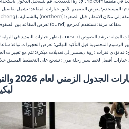
لإدارة التعديلات، قم بتسجيل الدخول باستخدام الدليل الموجود على ip.com
المستخدم؛ يعرض التصميم الأنيق خيارات المقاعد؛ تشمل تفاصيل الموقع مناطق يونغ
تعرض المقاعد بين الصفوف؛ توفر خيارات البوند (bund) مقاعد مرنة؛ تستخدم كمرجع.
تظهر خيارات التمديد في البوابة؛ تسلط رؤى اليونسكو (unesco) 
ظهر الرسوم المحسوبة قبل التأكيد النهائي؛ تعرض الحجوزات نوافذ سا
ج؛ قد تؤدي فترات ذروة ديسمبر إلى تعديلات مبكرة؛ تتم مع تغييرات الج
ما هي خيارات ال
لبكي