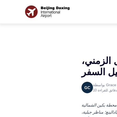
2026 - الجدول الزمني،
يل السفر
Grace Che
GC
10 دقائق للقراءة
 انتقل إلى ممر تشانغجياكو-داتونغ؛ الرحلة
بادالينغ؛ مناظر جبلية،