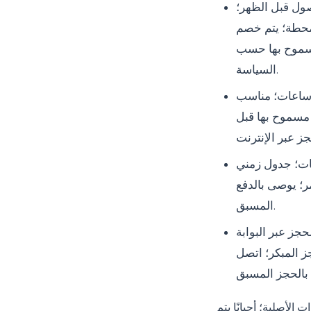
عات؛ الوصول قبل الظهر؛
لمحطة؛ يتم خصم
مسموح بها حسب
السياسة.
قطعان مع وقفة قصيرة؛ الوقت الإجمالي ≈ 3.5 ساعات؛ مناسب
 مسموح بها قبل
لاث ساعات؛ جدول زمني
مر؛ يوصى بالدفع
المسبق.
روة؛ الحجز عبر البوابة
ز المبكر؛ اتصل
الأصلية؛ أحيانًا يتم