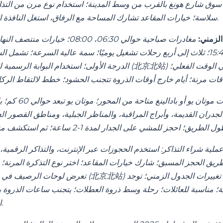
سوق شارع هونغ بالقرب من وسط المدينة؛ استخدام نوع مرن من التذاكر
سلاسة؛ خيارات المقاعد تشارك المساحة مع الرفاق، استغل النافذة الكبيرة لالتقاط الصور.
لزمني:
الظهيرة حوالي 15:45؛ ثلاث إلى أربع رحلات تشغيل يوميًا؛ سمة عالية السرعة؛ تشم
الدرجة الأولى؛ استخدام البوابة الرسمية لمحطة بكين الشمالية (京北站
قات مرنة؛ أيام خارج أوقات الذروة تتجنب الحشود؛ خطط لالتقاط الر
لجدران القديمة، وأبراج المراقبة، والمناظر الجبلية، ومناطق القصور ا
ق؛ احجز للمشي على الجدار لمدة 1-2 ساعة؛ ثم استكشف منطقة مجاورة للقصر؛
ملية شراء التذاكر: استخدم الحجوزات عبر الإنترنت، والتذاكر الرقمية،
يق الحجز المسبق؛ شارك خيارات المقاعد؛ اختر نوع التذكرة المرنة؛ قم
تعرض لوحات الرصيف في محطة بكين الشمالية (北京北站) التغ
يزية؛ مناسبة للعائلات؛ رحلة وسط ذروة العطلات؛ يتجنب ساعات الذرو
الكبيرة تقلل الهوامش.