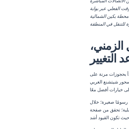
مزيد من الاتصالات المباشرة
قت الفعلي عبر بوابة
محطة بكين الشمالية (北京北站)؛ حافظ على حمولة خفيفة؛ فواصل جبلية؛ موتان يو، بادالينغ؛ حافظ على خطتك
 2026: الجدول الزمني،
د التغيير
ات مرنة على trip.com؛ بمجرد التأكيد، قم بتعيين تذكير لساعة المغادرة؛ إذا أصبح التغيير ضروريًا،
ر شيتشنغ الغربي (xicheng)
 في غضون 24 ساعة غالبًا ما تحمل رسومًا صغيرة؛ خلال
صلية؛ تحقق من صفحة