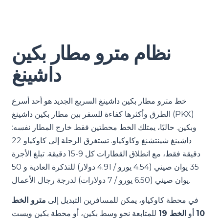
نظام مترو مطار بكين
داشينغ
خط مترو مطار بكين داشينغ السريع الجديد هو أحد أسرع
الطرق وأكثرها كفاءة للسفر بين مطار بكين داشينغ (PKX)
وبكين. حاليًا، يمتلك الخط محطتين فقط خارج المطار نفسه:
داشينغ شينتشنغ وكاوكياو. تستغرق الرحلة إلى كاوكياو 22
دقيقة فقط، مع انطلاق القطارات كل 9-15 دقيقة. تبلغ الأجرة
35 يوان صيني (4.54 يورو / 4.91 دولار) للتذكرة العادية و 50
يوان صيني (6.50 يورو / 7 دولارات) لدرجة رجال الأعمال.
في محطة كاوكياو، يمكن للمسافرين التبديل إلى
مترو الخط
10
أو
الخط 19
للمتابعة نحو وسط بكين، أو محطة بكين ويست