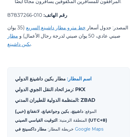
المرافقون للمسافرين المكفوفين يسافرون مجانًا أيضًا.
رقم الهاتف:
010-87837266
المصدر: جدول أسعار
خط مترو مطار داشينغ السريع
(35 يوان
صيني عادي، 50 يوان صيني لدرجة رجال الأعمال) و
مطار
.
بكين داشينغ
اسم المطار
:
مطار بكين داشينغ الدولي
PKX
:
رمز اتحاد النقل الجوي الدولي
ZBAD
:
المنظمة الدولية للطيران المدني
الموقع
:
داشينغ، بكين وجوانغيانغ، لانغفانغ (خبي)
التوقيت القياسي الصيني (UTC+8)
المنطقة الزمنية
:
Google Maps
خريطة المطار
:
مطار داكسينج في