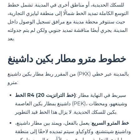
للسكك الحديدية، أو مناطق أخرى في المدينة. تشمل خطط
التوسع الكاملة تمديد الخط شمالًا إلى منطقة ليايزي التجارية،
حيث ستتوفر محطة مدينة مع مرافق تسجيل الوصول داخل
المدينة. يجري أيضًا مناقشة تمديد جنوبي ولكن لم يتم جدولته
بعد.
خطوط مترو مطار بكين داشينغ
من المقرر ربط مطار بكين داشينغ (PKX) بالمدينة عبر خطي
مترو:
: سيربط في النهاية مطار
الخط R4 (خط الترانزيت 20)
داشينغ بمطار بكين العاصمة (PEK)، وشينغهو، ومحطات
بكين للسكك الحديدية. لا يزال هذا الخط قيد التطوير.
خط المترو السريع
: يعمل بالفعل، ويمتد بين مطار داشينغ،
وداشينغ شينتشنغ، وكاوكياو. سيتم تمديده لاحقًا إلى منطقة
ليايزي التجارية، مما يوفر وصولاً أسرع إلى وسط بكين.