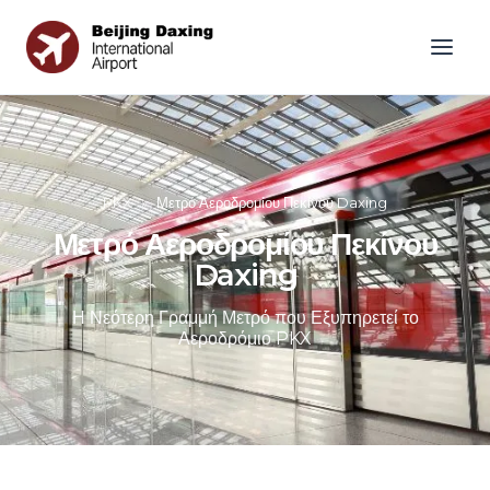
PKX
»
Μετρό Αεροδρομίου Πεκίνου Daxing
Μετρό Αεροδρομίου Πεκίνου
Daxing
Η Νεότερη Γραμμή Μετρό που Εξυπηρετεί το
Αεροδρόμιο PKX