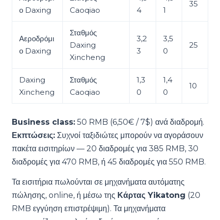
35
ο Daxing
Caoqiao
4
1
Σταθμός
Αεροδρόμι
3,2
3,5
Daxing
25
ο Daxing
3
0
Xincheng
Daxing
Σταθμός
1,3
1,4
10
Xincheng
Caoqiao
0
0
Business class:
50 RMB (6,50€ / 7$) ανά διαδρομή.
Εκπτώσεις:
Συχνοί ταξιδιώτες μπορούν να αγοράσουν
πακέτα εισιτηρίων — 20 διαδρομές για 385 RMB, 30
διαδρομές για 470 RMB, ή 45 διαδρομές για 550 RMB.
Τα εισιτήρια πωλούνται σε μηχανήματα αυτόματης
πώλησης, online, ή μέσω της
Κάρτας Yikatong
(20
RMB εγγύηση επιστρέψιμη). Τα μηχανήματα