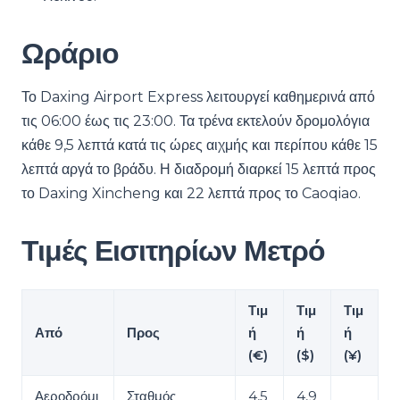
Ωράριο
Το Daxing Airport Express λειτουργεί καθημερινά από
τις 06:00 έως τις 23:00. Τα τρένα εκτελούν δρομολόγια
κάθε 9,5 λεπτά κατά τις ώρες αιχμής και περίπου κάθε 15
λεπτά αργά το βράδυ. Η διαδρομή διαρκεί 15 λεπτά προς
το Daxing Xincheng και 22 λεπτά προς το Caoqiao.
Τιμές Εισιτηρίων Μετρό
Τιμ
Τιμ
Τιμ
Από
Προς
ή
ή
ή
(€)
($)
(¥)
Αεροδρόμι
Σταθμός
4,5
4,9