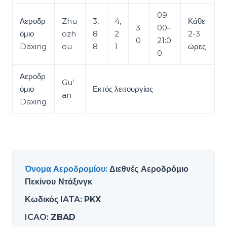
09:
Αεροδρ
Zhu
3,
4,
Κάθε
3
00–
όμιο
ozh
8
2
2-3
0
21:0
Daxing
ou
8
1
ώρες
0
Αεροδρ
Gu’
όμιο
Εκτός λειτουργίας
an
Daxing
Όνομα Αεροδρομίου
:
Διεθνές Αεροδρόμιο
Πεκίνου Ντάξινγκ
Κωδικός IATA
:
PKX
ICAO
:
ZBAD