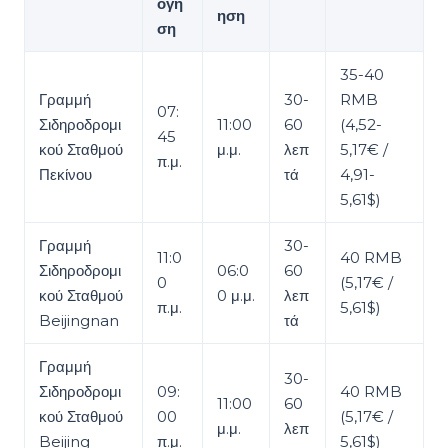
όγη
ηση
ση
35-40
Γραμμή
30-
RMB
07:
Σιδηροδρομι
11:00
60
(4,52-
45
κού Σταθμού
μ.μ.
λεπ
5,17€ /
π.μ.
Πεκίνου
τά
4,91-
5,61$)
Γραμμή
30-
11:0
40 RMB
Σιδηροδρομι
06:0
60
0
(5,17€ /
κού Σταθμού
0 μ.μ.
λεπ
π.μ.
5,61$)
Beijingnan
τά
Γραμμή
30-
Σιδηροδρομι
09:
40 RMB
11:00
60
κού Σταθμού
00
(5,17€ /
μ.μ.
λεπ
Beijing
π.μ.
5,61$)