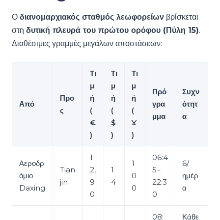
Ο
διανομαρχιακός σταθμός λεωφορείων
βρίσκεται
στη
δυτική πλευρά του πρώτου ορόφου (Πύλη 15)
.
Διαθέσιμες γραμμές μεγάλων αποστάσεων:
Τι
Τι
Τι
μ
μ
μ
Πρό
Συχν
Προ
ή
ή
ή
Από
γρα
ότητ
ς
(
(
(
μμα
α
€
$
¥
)
)
)
1
06:4
Αεροδρ
1
6/
Tian
2,
1
5–
όμιο
0
ημέρ
jin
9
4
22:3
Daxing
0
α
0
0
08:
Κάθε