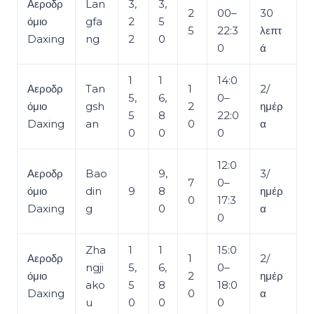
Αεροδρ
Lan
3,
3,
2
00–
30
όμιο
gfa
2
5
5
22:3
λεπτ
Daxing
ng
2
0
0
ά
1
1
14:0
Αεροδρ
Tan
1
2/
5,
6,
0–
όμιο
gsh
2
ημέρ
5
8
22:0
Daxing
an
0
α
0
0
0
12:0
Αεροδρ
Bao
9,
3/
7
0–
όμιο
din
9
8
ημέρ
0
17:3
Daxing
g
0
α
0
Zha
1
1
15:0
Αεροδρ
1
2/
ngji
5,
6,
0–
όμιο
2
ημέρ
ako
5
8
18:0
Daxing
0
α
u
0
0
0