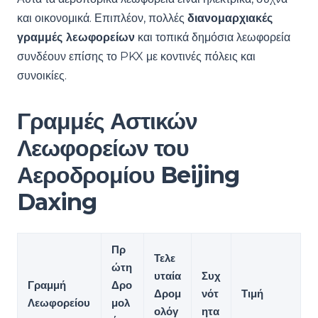
και οικονομικά. Επιπλέον, πολλές
διανομαρχιακές
γραμμές λεωφορείων
και τοπικά δημόσια λεωφορεία
συνδέουν επίσης το PKX με κοντινές πόλεις και
συνοικίες.
Γραμμές Αστικών
Λεωφορείων του
Αεροδρομίου Beijing
Daxing
Πρ
Τελε
ώτη
υταία
Συχ
Γραμμή
Δρο
Δρομ
νότ
Τιμή
Λεωφορείου
μολ
ολόγ
ητα