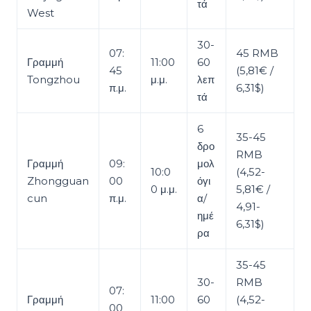
τά
West
30-
07:
45 RMB
Γραμμή
11:00
60
45
(5,81€ /
Tongzhou
μ.μ.
λεπ
π.μ.
6,31$)
τά
6
35-45
δρο
RMB
Γραμμή
09:
μολ
10:0
(4,52-
Zhongguan
00
όγι
0 μ.μ.
5,81€ /
cun
π.μ.
α/
4,91-
ημέ
6,31$)
ρα
35-45
30-
RMB
07:
Γραμμή
11:00
60
(4,52-
00