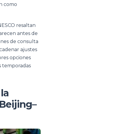
zan como
UNESCO resaltan
aparecen antes de
iones de consulta
cadenar ajustes
ores opciones
las temporadas
la
 Beijing–