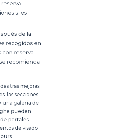
e reserva
iones si es
espués de la
tes recogidos en
s con reserva
; se recomienda
das tras mejoras;
es; las secciones
o una galería de
inghe pueden
 de portales
ientos de visado
tours