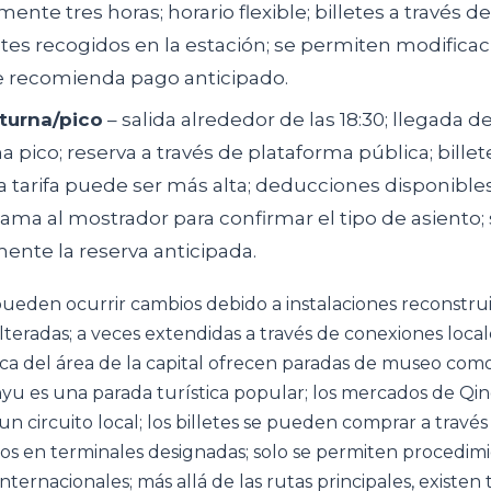
nte tres horas; horario flexible; billetes a través d
letes recogidos en la estación; se permiten modificac
se recomienda pago anticipado.
turna/pico
– salida alrededor de las 18:30; llegada d
a pico; reserva a través de plataforma pública; bille
 la tarifa puede ser más alta; deducciones disponible
llama al mostrador para confirmar el tipo de asiento
nte la reserva anticipada.
pueden ocurrir cambios debido a instalaciones reconstrui
alteradas; a veces extendidas a través de conexiones local
ca del área de la capital ofrecen paradas de museo com
nyu es una parada turística popular; los mercados de Q
n circuito local; los billetes se pueden comprar a través
dos en terminales designadas; solo se permiten procedim
ternacionales; más allá de las rutas principales, existen 