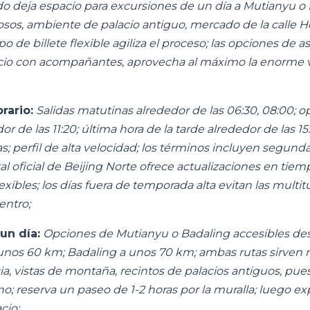
do deja espacio para excursiones de un día a Mutianyu o 
sos, ambiente de palacio antiguo, mercado de la calle H
po de billete flexible agiliza el proceso; las opciones de a
io con acompañantes, aprovecha al máximo la enorme 
rario:
Salidas matutinas alrededor de las 06:30, 08:00; 
 de las 11:20; última hora de la tarde alrededor de las 15:
s; perfil de alta velocidad; los términos incluyen segunda
tal oficial de Beijing Norte ofrece actualizaciones en tiempo
exibles; los días fuera de temporada alta evitan las multit
entro;
un día:
Opciones de Mutianyu o Badaling accesibles des
unos 60 km; Badaling a unos 70 km; ambas rutas sirven m
cia, vistas de montaña, recintos de palacios antiguos, pues
; reserva un paseo de 1-2 horas por la muralla; luego exp
cio;