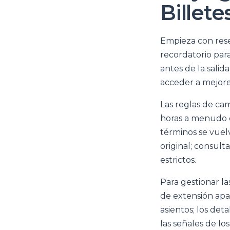
Billet
Empieza con rese
recordatorio para
antes de la salid
acceder a mejore
Las reglas de ca
horas a menudo c
términos se vuelv
original; consult
estrictos.
Para gestionar la
de extensión apa
asientos; los det
las señales de l