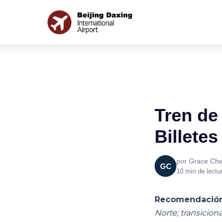
Tren de
Billetes
por Grace Ch
GC
10 min de lectu
Recomendación
Norte; transicion