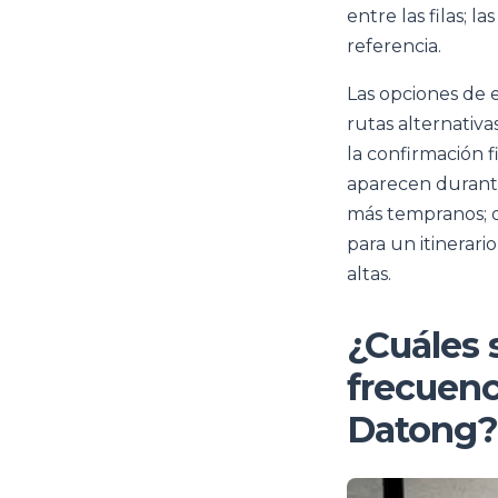
entre las filas; l
referencia.
Las opciones de 
rutas alternativa
la confirmación f
aparecen durante
más tempranos; o
para un itinerari
altas.
¿Cuáles 
frecuenci
Datong?