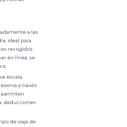
madamente a las
ía; ideal para
etes recogidos
ar en línea; se
ca.
e escala;
reserva a través
se permiten
ta; deducciones
empo de viaje de