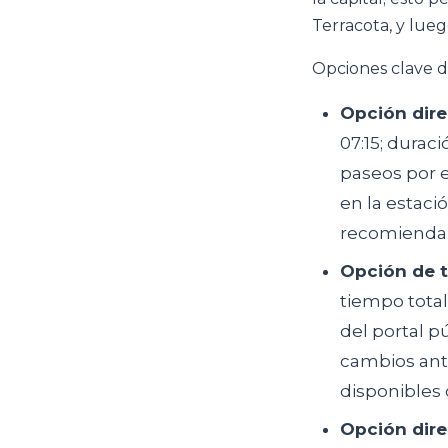
Terracota, y luego
Opciones clave d
Opción dire
07:15; durac
paseos por e
en la estaci
recomienda 
Opción de 
tiempo total
del portal p
cambios ante
disponibles 
Opción dire