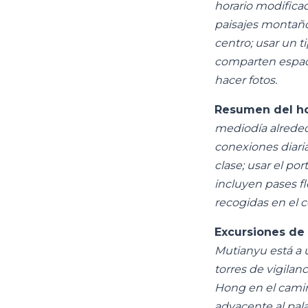
horario modifica
paisajes montaño
centro; usar un ti
comparten espac
hacer fotos.
Resumen del ho
mediodía alrededor
conexiones diaria
clase; usar el por
incluyen pases fl
recogidas en el c
Excursiones de 
Mutianyu está a 
torres de vigilan
Hong en el camino
adyacente al pala