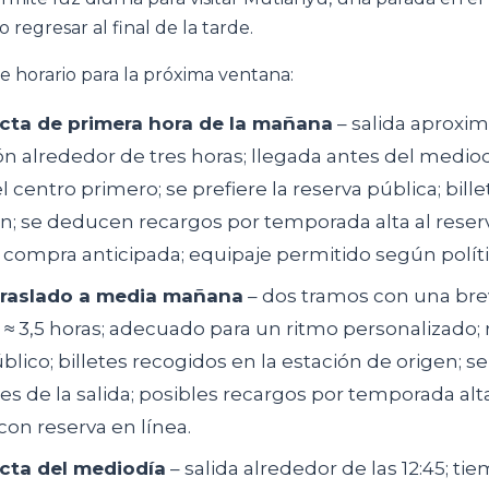
 regresar al final de la tarde.
e horario para la próxima ventana:
cta de primera hora de la mañana
– salida aproxi
ión alrededor de tres horas; llegada antes del mediod
l centro primero; se prefiere la reserva pública; bill
ón; se deducen recargos por temporada alta al reserv
compra anticipada; equipaje permitido según políti
traslado a media mañana
– dos tramos con una brev
 ≈ 3,5 horas; adecuado para un ritmo personalizado; 
úblico; billetes recogidos en la estación de origen; 
s de la salida; posibles recargos por temporada al
con reserva en línea.
cta del mediodía
– salida alrededor de las 12:45; ti