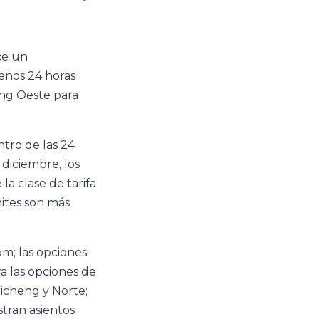
ce un
menos 24 horas
heng Oeste para
ntro de las 24
diciembre, los
la clase de tarifa
mites son más
om; las opciones
a las opciones de
Xicheng y Norte;
tran asientos