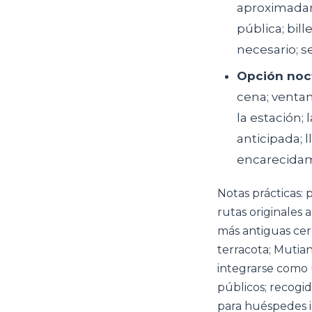
aproximadame
pública; bil
necesario; 
Opción noc
cena; ventan
la estación;
anticipada; 
encarecidame
Notas prácticas: 
rutas originales 
más antiguas cer
terracota; Mutia
integrarse como u
públicos; recogi
para huéspedes in