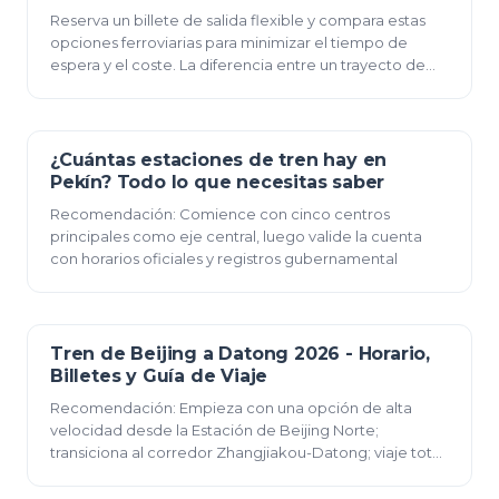
Reserva un billete de salida flexible y compara estas
opciones ferroviarias para minimizar el tiempo de
espera y el coste. La diferencia entre un trayecto de
una sol
¿Cuántas estaciones de tren hay en
23 de diciembre de 2025
Pekín? Todo lo que necesitas saber
Recomendación: Comience con cinco centros
principales como eje central, luego valide la cuenta
con horarios oficiales y registros gubernamental
Tren de Beijing a Datong 2026 - Horario,
23 de diciembre de 2025
Billetes y Guía de Viaje
Recomendación: Empieza con una opción de alta
velocidad desde la Estación de Beijing Norte;
transiciona al corredor Zhangjiakou-Datong; viaje total
de 4-5 horas