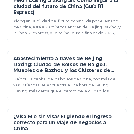
Pekín Daxing a Xiong'an: Cómo llegar a la
12 de junio de 2026
ciudad del futuro de China (Guía R1
Express)
Xiong'an, la ciudad del futuro construida por el estado
de China, está a 20 minutos en tren de Beijing Daxing, y
la línea R1 express, que se inaugura a finales de 2026, la
convierte en un viaje de neg…
Abastecimiento a través de Beijing
12 de junio de 2026
Daxing: Ciudad de Bolsos de Baigou,
Muebles de Bazhou y los Clústeres de
Hebei Vecinos
Baigou, la capital de los bolsos de China, con más de
7.000 tiendas, se encuentra a una hora de Beijing
Daxing, más cerca que el centro de la ciudad: los
clústeres de abastecimiento de Hebei, cómo lle…
¿Visa M o sin visa? Eligiendo el ingreso
12 de junio de 2026
correcto para un viaje de negocios a
China