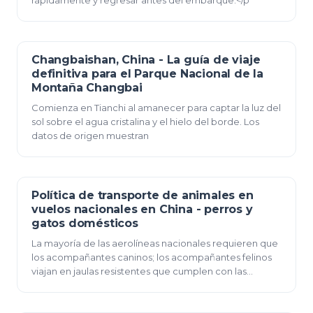
rápidamente y regresar antes del embarque.</p
Changbaishan, China - La guía de viaje
23 de diciembre de 2025
definitiva para el Parque Nacional de la
Montaña Changbai
Comienza en Tianchi al amanecer para captar la luz del
sol sobre el agua cristalina y el hielo del borde. Los
datos de origen muestran
Política de transporte de animales en
23 de diciembre de 2025
vuelos nacionales en China - perros y
gatos domésticos
La mayoría de las aerolíneas nacionales requieren que
los acompañantes caninos; los acompañantes felinos
viajan en jaulas resistentes que cumplen con las
normas de la IATA; las jaulas deben figurar en…