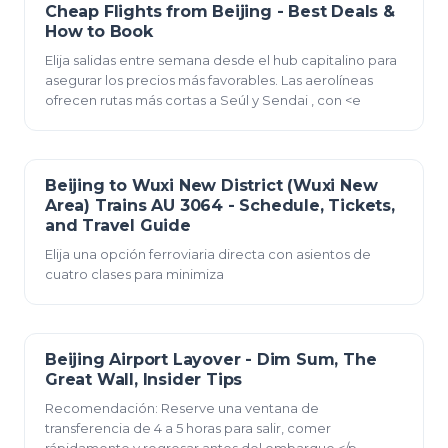
Cheap Flights from Beijing - Best Deals &
23 de diciembre de 2025
How to Book
Elija salidas entre semana desde el hub capitalino para
asegurar los precios más favorables. Las aerolíneas
ofrecen rutas más cortas a Seúl y Sendai , con <e
Beijing to Wuxi New District (Wuxi New
23 de diciembre de 2025
Area) Trains AU 3064 - Schedule, Tickets,
and Travel Guide
Elija una opción ferroviaria directa con asientos de
cuatro clases para minimiza
Beijing Airport Layover - Dim Sum, The
23 de diciembre de 2025
Great Wall, Insider Tips
Recomendación: Reserve una ventana de
transferencia de 4 a 5 horas para salir, comer