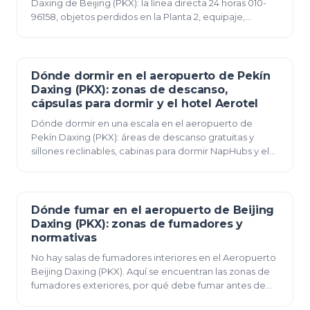
Daxing de Beijing (PKX): la línea directa 24 horas 010-
96158, objetos perdidos en la Planta 2, equipaje,
servicios médicos, accesibilidad, guarderías y c…
Dónde dormir en el aeropuerto de Pekín
07 de junio de 2026
Daxing (PKX): zonas de descanso,
cápsulas para dormir y el hotel Aerotel
Dónde dormir en una escala en el aeropuerto de
Pekín Daxing (PKX): áreas de descanso gratuitas y
sillones reclinables, cabinas para dormir NapHubs y el
hotel de tránsito Aerotel abierto las 24 horas d…
Dónde fumar en el aeropuerto de Beijing
07 de junio de 2026
Daxing (PKX): zonas de fumadores y
normativas
No hay salas de fumadores interiores en el Aeropuerto
Beijing Daxing (PKX). Aquí se encuentran las zonas de
fumadores exteriores, por qué debe fumar antes de
pasar por seguridad, y las normas para cig…