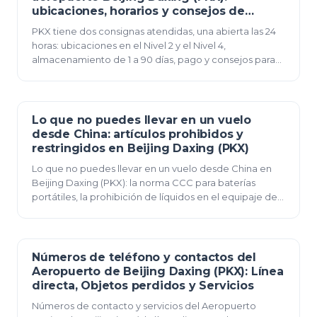
ubicaciones, horarios y consejos de
tránsito
PKX tiene dos consignas atendidas, una abierta las 24
horas: ubicaciones en el Nivel 2 y el Nivel 4,
almacenamiento de 1 a 90 días, pago y consejos para
tránsitos sin visado.
Lo que no puedes llevar en un vuelo
09 de junio de 2026
desde China: artículos prohibidos y
restringidos en Beijing Daxing (PKX)
Lo que no puedes llevar en un vuelo desde China en
Beijing Daxing (PKX): la norma CCC para baterías
portátiles, la prohibición de líquidos en el equipaje de
mano nacional, encendedores prohibidos, art…
Números de teléfono y contactos del
08 de junio de 2026
Aeropuerto de Beijing Daxing (PKX): Línea
directa, Objetos perdidos y Servicios
Números de contacto y servicios del Aeropuerto