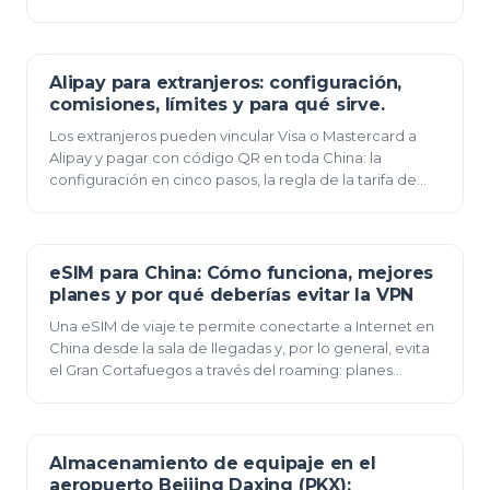
cola de inmigración, el expreso de 19 minut…
Alipay para extranjeros: configuración,
11 de junio de 2026
comisiones, límites y para qué sirve.
Los extranjeros pueden vincular Visa o Mastercard a
Alipay y pagar con código QR en toda China: la
configuración en cinco pasos, la regla de la tarifa de
200 RMB, los límites reales de transacción y l…
eSIM para China: Cómo funciona, mejores
11 de junio de 2026
planes y por qué deberías evitar la VPN
Una eSIM de viaje te permite conectarte a Internet en
China desde la sala de llegadas y, por lo general, evita
el Gran Cortafuegos a través del roaming: planes
desde $12 por 10 GB, lo que funciona sin…
Almacenamiento de equipaje en el
10 de junio de 2026
aeropuerto Beijing Daxing (PKX):