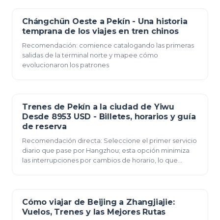
Chángchūn Oeste a Pekín - Una historia
23 de diciembre de 2025
temprana de los viajes en tren chinos
Recomendación: comience catalogando las primeras
salidas de la terminal norte y mapee cómo
evolucionaron los patrones
Trenes de Pekín a la ciudad de Yiwu
23 de diciembre de 2025
Desde 8953 USD - Billetes, horarios y guía
de reserva
Recomendación directa: Seleccione el primer servicio
diario que pase por Hangzhou; esta opción minimiza
las interrupciones por cambios de horario, lo que
aumenta la fiabilidad; mejora la seguridad; me…
Cómo viajar de Beijing a Zhangjiajie:
23 de diciembre de 2025
Vuelos, Trenes y las Mejores Rutas