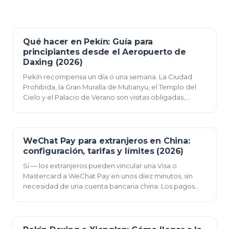
Qué hacer en Pekín: Guía para
15 de junio de 2026
principiantes desde el Aeropuerto de
Daxing (2026)
Pekín recompensa un día o una semana. La Ciudad
Prohibida, la Gran Muralla de Mutianyu, el Templo del
Cielo y el Palacio de Verano son visitas obligadas,
mientras que los hutongs, la Plaza de Tiananmé…
WeChat Pay para extranjeros en China:
14 de junio de 2026
configuración, tarifas y límites (2026)
Sí — los extranjeros pueden vincular una Visa o
Mastercard a WeChat Pay en unos diez minutos, sin
necesidad de una cuenta bancaria china. Los pagos
inferiores a 200 ¥ no tienen comisión; los de 200 ¥…