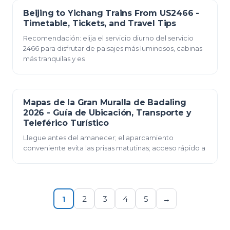
Beijing to Yichang Trains From US2466 -
23 de diciembre de 2025
Timetable, Tickets, and Travel Tips
Recomendación: elija el servicio diurno del servicio
2466 para disfrutar de paisajes más luminosos, cabinas
más tranquilas y es
Mapas de la Gran Muralla de Badaling
23 de diciembre de 2025
2026 - Guía de Ubicación, Transporte y
Teleférico Turístico
Llegue antes del amanecer; el aparcamiento
conveniente evita las prisas matutinas; acceso rápido a
1
2
3
4
5
→