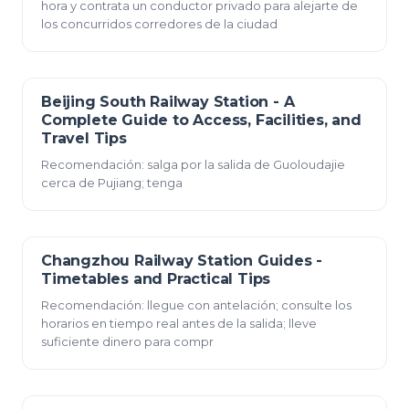
hora y contrata un conductor privado para alejarte de
los concurridos corredores de la ciudad
Beijing South Railway Station - A
23 de diciembre de 2025
Complete Guide to Access, Facilities, and
Travel Tips
Recomendación: salga por la salida de Guoloudajie
cerca de Pujiang; tenga
Changzhou Railway Station Guides -
23 de diciembre de 2025
Timetables and Practical Tips
Recomendación: llegue con antelación; consulte los
horarios en tiempo real antes de la salida; lleve
suficiente dinero para compr