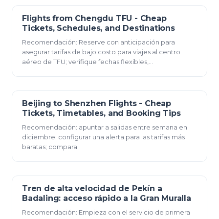
Flights from Chengdu TFU - Cheap
23 de diciembre de 2025
Tickets, Schedules, and Destinations
Recomendación: Reserve con anticipación para
asegurar tarifas de bajo costo para viajes al centro
aéreo de TFU; verifique fechas flexibles,
especialmente dura
Beijing to Shenzhen Flights - Cheap
23 de diciembre de 2025
Tickets, Timetables, and Booking Tips
Recomendación: apuntar a salidas entre semana en
diciembre; configurar una alerta para las tarifas más
baratas; compara
Tren de alta velocidad de Pekín a
23 de diciembre de 2025
Badaling: acceso rápido a la Gran Muralla
Recomendación: Empieza con el servicio de primera