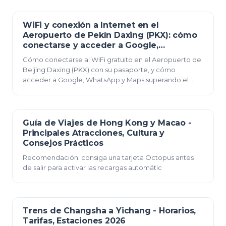
WiFi y conexión a Internet en el
07 de junio de 2026
Aeropuerto de Pekín Daxing (PKX): cómo
conectarse y acceder a Google,
WhatsApp y Maps
Cómo conectarse al WiFi gratuito en el Aeropuerto de
Beijing Daxing (PKX) con su pasaporte, y cómo
acceder a Google, WhatsApp y Maps superando el
cortafuegos de China con una eSIM de viaje, roaming
o…
Guía de Viajes de Hong Kong y Macao -
23 de diciembre de 2025
Principales Atracciones, Cultura y
Consejos Prácticos
Recomendación: consiga una tarjeta Octopus antes
de salir para activar las recargas automátic
Trens de Changsha a Yichang - Horarios,
23 de diciembre de 2025
Tarifas, Estaciones 2026