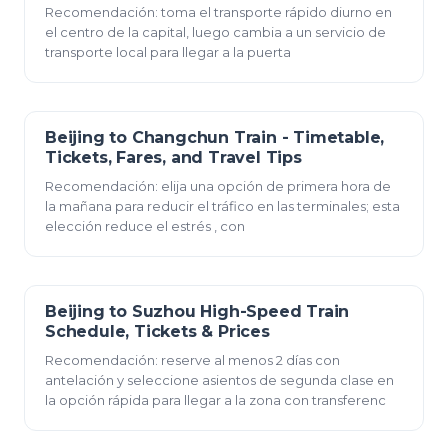
Recomendación: toma el transporte rápido diurno en
el centro de la capital, luego cambia a un servicio de
transporte local para llegar a la puerta
Beijing to Changchun Train - Timetable,
23 de diciembre de 2025
Tickets, Fares, and Travel Tips
Recomendación: elija una opción de primera hora de
la mañana para reducir el tráfico en las terminales; esta
elección reduce el estrés , con
Beijing to Suzhou High-Speed Train
23 de diciembre de 2025
Schedule, Tickets & Prices
Recomendación: reserve al menos 2 días con
antelación y seleccione asientos de segunda clase en
la opción rápida para llegar a la zona con transferenc