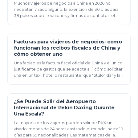
Muchos viajeros de negocios a China en 2026 no
necesitan visado alguno: la exención de 30 días para
38 países cubre reuniones y firmas de contratos, el
tránsito de 240 horas cubre pasaportes estadouni…
Facturas para viajeros de negocios: cómo
12 de junio de 2026
funcionan los recibos fiscales de China y
cómo obtener uno
Una fapiao es la factura fiscal oficial de China y el único
justificante de gastos que se acepta allí: cómo solicitar
una en un taxi, hotel o restaurante, qué "título" dar y las
reglas de tiempo que t…
¿Se Puede Salir del Aeropuerto
12 de junio de 2026
Internacional de Pekín Daxing Durante
Una Escala?
La mayoría de los viajeros pueden salir de PKX sin
visado: menos de 24 horas casi todo el mundo, hasta 10
días para 55 nacionalidades. Las matemáticas de la