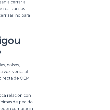
an a cerrar a
 realizan las
errizar, no para
igou
o
as, bolsos,
la vez: venta al
 directa de OEM
oca relación con
mínimas de pedido
pueden comprar in