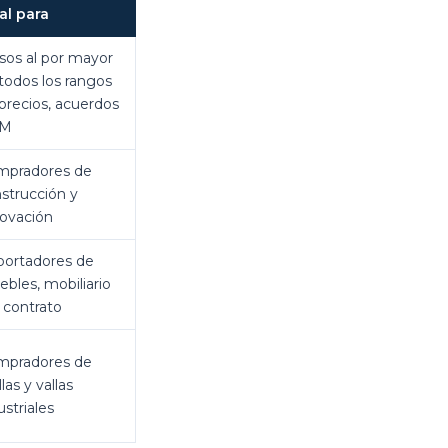
al para
sos al por mayor
todos los rangos
precios, acuerdos
M
mpradores de
strucción y
ovación
ortadores de
bles, mobiliario
 contrato
mpradores de
las y vallas
ustriales