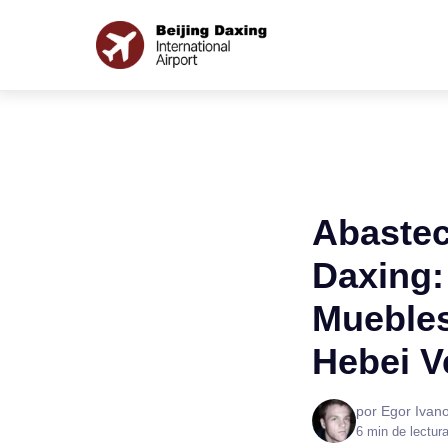
Abastec
Daxing:
Muebles
Hebei V
por Egor Ivan
6 min de lectur