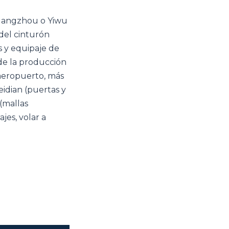
Guangzhou o Yiwu
del cinturón
s y equipaje de
de la producción
 aeropuerto, más
idian (puertas y
(mallas
jes, volar a