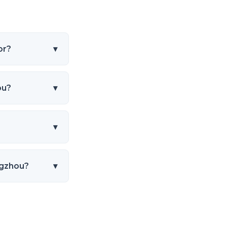
or?
▾
ou?
▾
▾
ngzhou?
▾