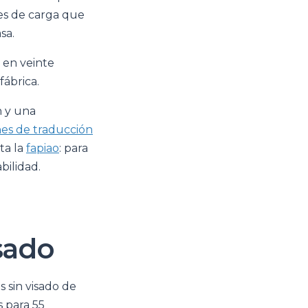
tes de carga que
sa.
s en veinte
fábrica.
n y una
nes de traducción
ita la
fapiao
: para
bilidad.
sado
s sin visado de
s para 55