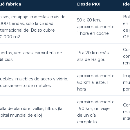
ué fabrica
Desde PKX
Ide
olsos, equipaje, mochilas: más de
Bol
50 a 60 km,
000 tiendas, solo la Ciudad
en 
aproximadamente
ternacional del Bolso cubre
de 
1 hora en coche
50.000 m2
OE
Co
ertas, ventanas, carpintería de
15 a 20 km más
con
ificios
allá de Baigou
ren
aproximadamente
Imp
uebles, muebles de acero y vidrio,
60 km al este, 1
mue
rocesamiento de metales
hora
por
aproximadamente
Co
lla de alambre, vallas, filtros (la
190 km, un viaje
mal
pital mundial de ello)
de un día
ind
completo