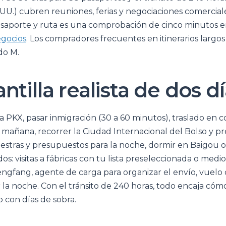
. UU.) cubren reuniones, ferias y negociaciones comercia
asaporte y ruta es una comprobación de cinco minutos 
egocios
. Los compradores frecuentes en itinerarios largo
ado M.
ntilla realista de dos d
a PKX, pasar inmigración (30 a 60 minutos), traslado en 
a mañana, recorrer la Ciudad Internacional del Bolso y p
stras y presupuestos para la noche, dormir en Baigou o
os: visitas a fábricas con tu lista preseleccionada o medi
ngfang, agente de carga para organizar el envío, vuelo d
 la noche. Con el tránsito de 240 horas, todo encaja có
o con días de sobra.