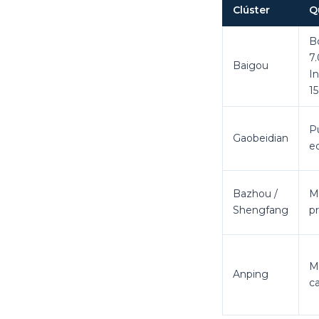
Clúster
Q
B
7.
Baigou
In
1
Pu
Gaobeidian
ed
Bazhou /
M
Shengfang
p
Ma
Anping
ca