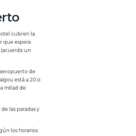
erto
hotel cubren la
r que espera
s (acuerda un
el aeropuerto de
Baigou está a 20 o
da mitad de
 de las paradas y
gún los horarios