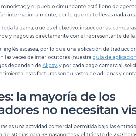
si minoristas; y el pueblo circundante está lleno de agen
an internacionalmente, por lo que no te llevas nada a ca
 toda la gama, que es el objetivo: inspeccionas, compara
arde y negocias directamente con el representante de la 
el inglés escasea, por lo que una aplicación de traducció
n las veces de interlocutores (nuestra
guía de aplicacio
pagos dependen de
Alipay
, y por cada pago comercial, solic
ecimiento, esas facturas son tu rastro de aduanas y conta
s: la mayoría de los
dores no necesitan vi
as es una actividad comercial permitida bajo las entrada
n de 30 días para 38 pasaportes y el tránsito de 240 hora