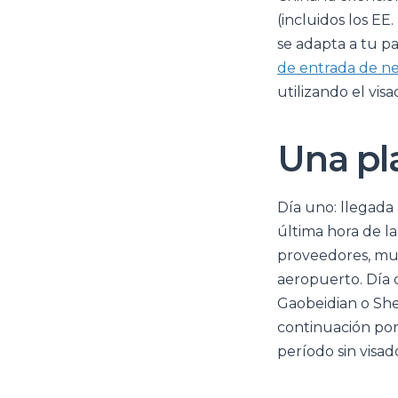
(incluidos los EE
se adapta a tu p
de entrada de n
utilizando el vis
Una pla
Día uno: llegada 
última hora de l
proveedores, mue
aeropuerto. Día d
Gaobeidian o She
continuación por
período sin visad