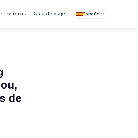
e nosotros
Guía de viaje
Español
g
gou,
s de