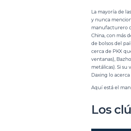
La mayoría de la
y nunca menciona
manufacturero de 
China, con más d
de bolsos del pa
cerca de PKX que
ventanas), Bazho
metálicas). Si su
Daxing lo acerca a
Aquí está el manu
Los clú