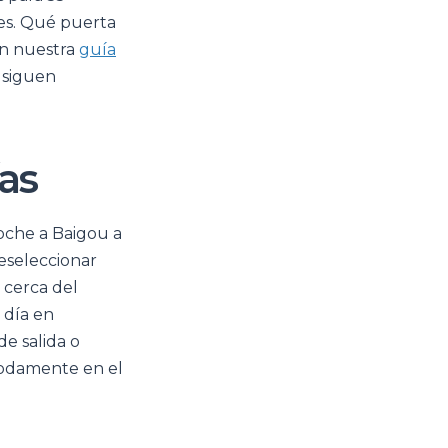
les. Qué puerta
en nuestra
guía
s siguen
ías
coche a Baigou a
reseleccionar
 cerca del
o día en
e salida o
modamente en el