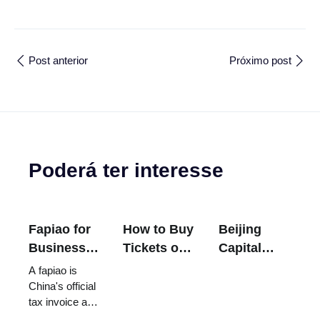
Post anterior
Próximo post
Poderá ter interesse
Fapiao for
How to Buy
Beijing
Business
Tickets on
Capital
Travelers:
12306
Airport
A fapiao is
How
China
Express
China's official
tax invoice and
China's Tax
Railway - A
Train -
the only