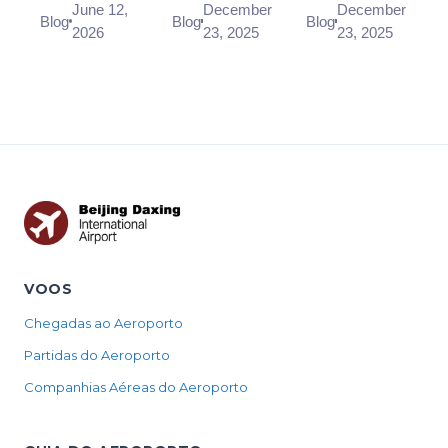
Receipts
Complete
Quick
June 12,
December
December
expense
Blog
Blog
Blog
Work and
Guide
Guide to
2026
23, 2025
23, 2025
document that
How to Get
the Airport
counts there:
One
Rail Link,
how to ask for
Timetable,
one in a taxi, ...
Fares, and
Tips
VOOS
Chegadas ao Aeroporto
Partidas do Aeroporto
Companhias Aéreas do Aeroporto