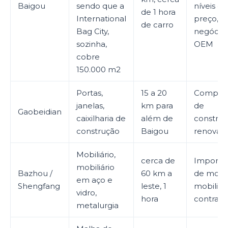
Baigou
sendo que a
níveis de
de 1 hora
International
preço,
de carro
Bag City,
negócio
sozinha,
OEM
cobre
150.000 m2
Portas,
15 a 20
Comprad
janelas,
km para
de
Gaobeidian
caixilharia de
além de
construç
construção
Baigou
renovaç
Mobiliário,
cerca de
Importa
mobiliário
Bazhou /
60 km a
de mobili
em aço e
Shengfang
leste, 1
mobiliár
vidro,
hora
contrato
metalurgia