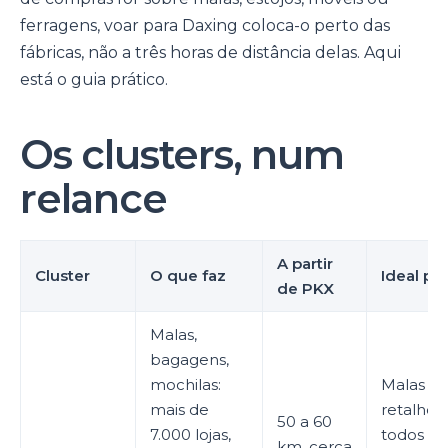
ferragens, voar para Daxing coloca-o perto das
fábricas, não a três horas de distância delas. Aqui
está o guia prático.
Os clusters, num
relance
A partir
Cluster
O que faz
Ideal pa
de PKX
Malas,
bagagens,
mochilas:
Malas a
mais de
retalho 
50 a 60
7.000 lojas,
todos os
km, cerca