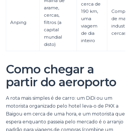
Malha de
cerca de
arame,
190 km,
Comprad
cercas,
uma
de malh
Anping
filtros (a
viagem
industria
capital
de dia
cercas
mundial
inteiro
disto)
Como chegar a
partir do aeroporto
A rota mais simples é de carro: um DiDi ou um
motorista organizado pelo hotel leva-o de PKX a
Baigou em cerca de uma hora, e um motorista que
espera enquanto passeia pelo mercado é o arranjo
padrão para viagens de compras (combine um