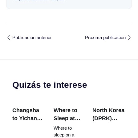
Publicación anterior
Próxima publicación
Quizás te interese
Changsha
Where to
North Korea
to Yichang
Sleep at
(DPRK)
Trains -
Beijing
Overview -
Where to
Schedules,
Daxing
History,
sleep on a