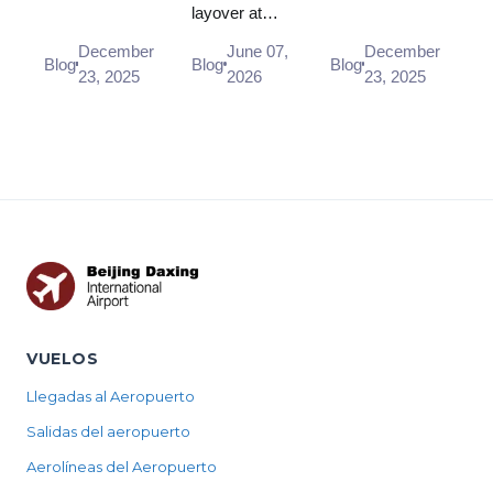
layover at
Fares,
Airport
Politics, and
Beijing Daxing
Stations
(PKX):
International
December
June 07,
December
Airport (PKX):
Blog
Blog
Blog
2026
Rest
Relations
23, 2025
2026
23, 2025
free rest
Areas,
areas and
Sleeping
recliners,
Pods and
NapHubs
sleeping pods,
the Aerotel
and t...
Hotel
VUELOS
Llegadas al Aeropuerto
Salidas del aeropuerto
Aerolíneas del Aeropuerto