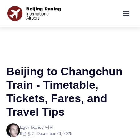
Beijing to Changchun
Train - Timetable,
Tickets, Fares, and
Travel Tips
Egor Ivanov 님의
9분 읽기
•
December 23, 2025