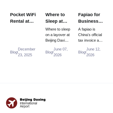
Pocket WiFi
Where to
Fapiao for
Rental at
Sleep at
Business
Beijing
Beijing
Travelers:
Where to sleep
A fapiao is
Capital
Daxing
How
on a layover at
China's official
Beijing Daxing
tax invoice and
International
Airport
China's
Airport (PKX):
the only
Airport -
(PKX):
Tax
December
June 07,
June 12,
free rest areas
expense
Blog
Blog
Blog
Portable
Rest
Receipts
23, 2025
2026
2026
and recliners,
document that
WiFi 2026
Areas,
Work and
NapHubs
counts there:
Sleeping
How to Get
sleeping pods,
how to ask for
Pods and
One
and t...
one in a taxi, ...
the Aerotel
Hotel