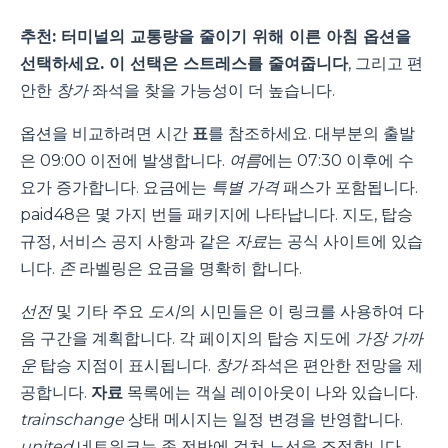
추천: 터미널의 교통량을 줄이기 위해 이른 아침 옵션을
선택하세요. 이 선택은 스트레스를 줄여줍니다
, 그리고 편
안한
창가
좌석을 찾을 가능성이 더 높습니다.
옵션을 비교하려면 시간
표
를 참조하세요. 대부분의 출발
은 09:00 이전에 발생합니다.
여름
에는 07:30 이후에 수
요가 증가합니다. 요금에는
특별 가격
패스가 포함됩니다.
paid48은 몇 가지 번들 패키지에 나타납니다. 지도, 탑승
규정, 서비스 공지 사항과 같은
자료
는 공식 사이트에 있습
니다.
존
라벨링은 요금을 명확히 합니다.
선전
및 기타 주요
도시
의 시민들은 이 링크를 사용하여 다
음 구간을 계획합니다. 각 페이지의 탑승 지도에
가장 가까
운
탑승 지점이 표시됩니다.
창가
좌석은 편안한 전망을 제
공합니다.
자료
목록에는 객실 레이아웃이 나와 있습니다.
trainschange
상태 메시지는 일정 변경을 반영합니다.
united
네트워크는 존 전반에 걸쳐 노선을 조정합니다.