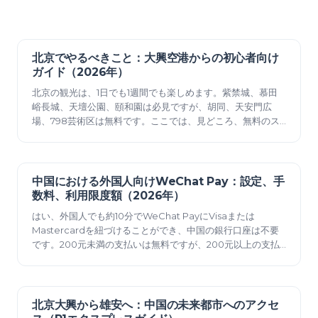
北京でやるべきこと：大興空港からの初心者向け
2026年6月15日
ガイド（2026年）
北京の観光は、1日でも1週間でも楽しめます。紫禁城、慕田
峪長城、天壇公園、頤和園は必見ですが、胡同、天安門広
場、798芸術区は無料です。ここでは、見どころ、無料のス
ポット、そして大興空港（PKX）から市内へのアクセス方法
をご紹介します。
中国における外国人向けWeChat Pay：設定、手
2026年6月14日
数料、利用限度額（2026年）
はい、外国人でも約10分でWeChat PayにVisaまたは
Mastercardを紐づけることができ、中国の銀行口座は不要
です。200元未満の支払いは無料ですが、200元以上の支払
いには3%のカード手数料がかかります。設定方法、2026年
の手数料と上限、Alipayの代わりにWeChat Payを使用する
べき場合について説明します。
北京大興から雄安へ：中国の未来都市へのアクセ
2026年6月12日