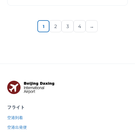
すが、運賃によっては変更不可のものもあり、利用規約が明
確に提示されています。 開始する前に、必要なものを用意し
てください。パスポートまたは身分証明書、書類に記載され
ている通りの旅行者名、確認用の携帯電話、ポータルサイト
1
2
3
4
→
のユーザーアカウン…
フライト
空港到着
空港出発便