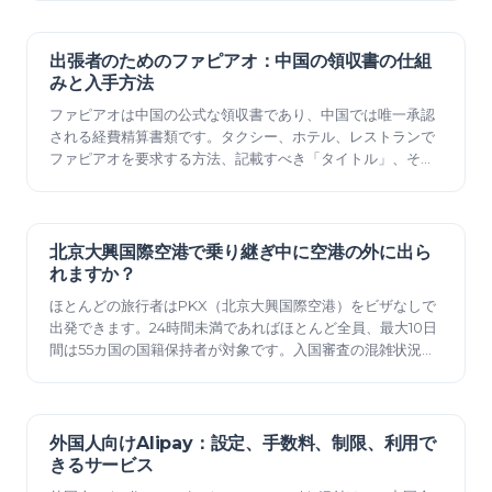
出張者のためのファピアオ：中国の領収書の仕組
2026年6月12日
みと入手方法
ファピアオは中国の公式な領収書であり、中国では唯一承認
される経費精算書類です。タクシー、ホテル、レストランで
ファピアオを要求する方法、記載すべき「タイトル」、そし
て経費精算を可能にするための注意点について説明します。
北京大興国際空港で乗り継ぎ中に空港の外に出ら
2026年6月12日
れますか？
ほとんどの旅行者はPKX（北京大興国際空港）をビザなしで
出発できます。24時間未満であればほとんど全員、最大10日
間は55カ国の国籍保持者が対象です。入国審査の混雑状況、
19分のエクスプレス、そして北京での乗り継ぎに実際何時間
必要なのか。
外国人向けAlipay：設定、手数料、制限、利用で
2026年6月11日
きるサービス