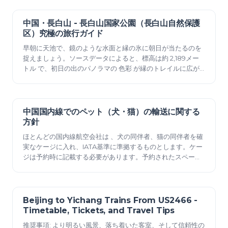
に要件を確認してください。 営業時間と窓口：切符売場の営
業時間は05:30～22:30で、繁忙日には一部のサービスが
23:00まで営業しています。 路線 とホーム番号を記載した
中国・長白山 - 長白山国家公園（長白山自然保護
2025年12月23日
案…
区）究極の旅行ガイド
早朝に天池で、鏡のような水面と縁の氷に朝日が当たるのを
捉えましょう。ソースデータによると、標高は約 2,189メー
トル で、初日の出のパノラマの 色彩 が縁のトレイルに広が
っています。ルートは長春から始まり、森林地帯の斜面に沿
って火口縁へ向かい、その後草原の小道を戻ってください。
道沿いの村の屋台で売られている卵は、早朝の出発のための
迅速なタンパク質源となります。ペース配分をすれば長い一
中国国内線でのペット（犬・猫）の輸送に関する
2025年12月23日
日ではありま…
方針
ほとんどの国内線航空会社は 、犬の同伴者、猫の同伴者を確
実なケージに入れ、IATA基準に準拠するものとします。ケー
ジは予約時に記載する必要があります。予約されたスペース
は、1人の乗客の下で予約されます。認可された獣医師の証明
書が必要です。必要な書類のデジタル申請が推奨されます。
血液検査の記録が検査される場合があります。遅延の原因
は、書類の不備またはケージの不遵守に起因することがよく
Beijing to Yichang Trains From US2466 -
2025年12月23日
あります。 必要…
Timetable, Tickets, and Travel Tips
推奨事項: より明るい風景、落ち着いた客室、そして信頼性の