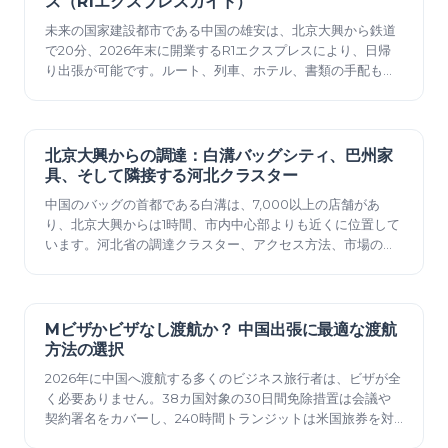
ス（R1エクスプレスガイド）
未来の国家建設都市である中国の雄安は、北京大興から鉄道
で20分、2026年末に開業するR1エクスプレスにより、日帰
り出張が可能です。ルート、列車、ホテル、書類の手配もで
きます。
北京大興からの調達：白溝バッグシティ、巴州家
2026年6月12日
具、そして隣接する河北クラスター
中国のバッグの首都である白溝は、7,000以上の店舗があ
り、北京大興からは1時間、市内中心部よりも近くに位置して
います。河北省の調達クラスター、アクセス方法、市場のル
ール、ビザなしの手続きについて。
Mビザかビザなし渡航か？ 中国出張に最適な渡航
2026年6月12日
方法の選択
2026年に中国へ渡航する多くのビジネス旅行者は、ビザが全
く必要ありません。38カ国対象の30日間免除措置は会議や
契約署名をカバーし、240時間トランジットは米国旅券を対
象とし、Mビザはそれ以外の場合に利用できます。