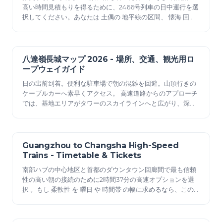
高い時間見積もりを得るために、2466号列車の日中運行を選
択してください。あなたは 土偶の 地平線の区間、 懐海 回廊
沿いの 古代の 都市、そして現代の鉄道 形態 の 物語 を目にす
ることになります。 スケジュールの注記: 日中の出発は通
常、朝から午後遅部までの基本的な旅行時
八達嶺長城マップ 2026 - 場所、交通、観光用ロ
2025年12月23日
ープウェイガイド
日の出前到着。便利な駐車場で朝の混雑を回避。山頂行きの
ケーブルカーへ素早くアクセス。 高速道路からのアプローチ
では、基地エリアがタワーのスカイラインへと広がり、深い
谷を挟んでいくつかのランドマークが見えます。特に居庸関
がルートの拠り所となっており、散策やハイキングに最適で
す。より長いループを続けたい場合は、最後の降下を捕まえ
るために引き返すことを忘れないでください。 3月は、尾根
Guangzhou to Changsha High-Speed
2025年12月23日
の風が強く、気温は…
Trains - Timetable & Tickets
南部ハブの中心地区と首都のダウンタウン回廊間で最も信頼
性の高い朝の接続のために2時間37分の高速オプションを選
択 。もし 柔軟性 を 曜日 や 時間帯 の幅に求めるなら、この
路線は リアルタイム の更新と高い定時運行性能を提供しま
す。正確なタイミングが必要な会議には 卓越した 選択肢であ
り、セキュリティチェックや乗り換えに 4時間 の余裕を持た