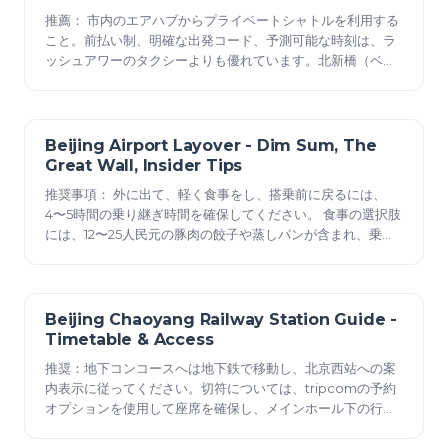
推薦： 市内のエアハブからプライベートシャトルを利用する
こと。前払い制、明確な出発コード、予測可能な時刻は、ラ
ッシュアワーのタクシーよりも優れています。北新橋（ベイ
シンチャオ）と海淀（ハイディエン）のノードはターミナル
とプラザコンコースに接続しており、聚珍（ジュージェン）
回廊やプライベートライドゾーンへの便利な乗り換えオプシ
ョンがあります。 時刻表と運行間隔： 日中は8～12分間隔。
Beijing Airport Layover - Dim Sum, The
2025年12月23日
ほとんどの日で…
Great Wall, Insider Tips
推奨事項： 外に出て、軽く食事をし、搭乗前に戻るには、
4〜5時間の乗り継ぎ時間を確保してください。 食事の選択肢
には、12〜25人民元の豚肉の餃子や蒸しパンが含まれ、乗り
継ぎカウンター近くのモダンなフードコートには西洋料理も
あります。 beijings のマップには、第3ターミナルの北出口
近くの屋台が示されています。セキュリティチェックには 20
分 の余裕を持ってください。 屋外
Beijing Chaoyang Railway Station Guide -
2025年12月23日
Timetable & Access
推奨：地下コンコースへは地下鉄で移動し、北京西站への案
内表示に従ってください。切符については、tripcomの予約
オプションを使用して座席を確保し、メインホール下の行列
を避けてください。ビザのガイダンスが必要な場合は、事前