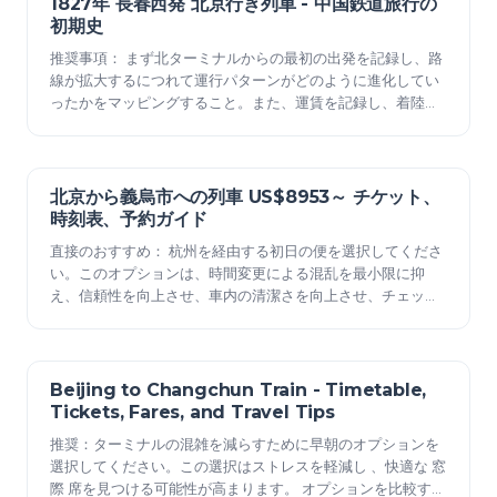
1827年 長春西発 北京行き列車 - 中国鉄道旅行の
2025年12月23日
初期史
推奨事項： まず北ターミナルからの最初の出発を記録し、路
線が拡大するにつれて運行パターンがどのように進化してい
ったかをマッピングすること。また、運賃を記録し、着陸ゾ
ーン付近の群衆を保護し、現れた時刻表の列を追跡するこ
と。 その後、最初の本格的な蒸気機関車に牽引された客車を
追跡し、馬車によるサポートからより中央集権的な線路網へ
とシステムがどのように変化したかを記す。当局が発行した
北京から義烏市への列車 US$8953～ チケット、
2025年12月23日
アーカイブページは、…
時刻表、予約ガイド
直接のおすすめ： 杭州を経由する初日の便を選択してくださ
い。このオプションは、時間変更による混乱を最小限に抑
え、信頼性を向上させ、車内の清潔さを向上させ、チェック
イン時のエラーのリスクを低減します。 大人 の旅行者にとっ
ては、このルートは乗車地点での予測可能な処理をもたらし
ます。 子供 にとっては、ストレスを軽減します。 若い 乗客
にとっては、同じスケジュールが全員を旅の間ずっと元気に
Beijing to Changchun Train - Timetable,
2025年12月23日
してくれます…
Tickets, Fares, and Travel Tips
推奨：ターミナルの混雑を減らすために早朝のオプションを
選択してください。この選択はストレスを軽減し 、快適な 窓
際 席を見つける可能性が高まります。 オプションを比較する