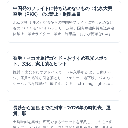
中国発のフライトに持ち込めないもの：北京大興
2026年6月09日
空港（PKX）での禁止・制限品目
北京大興（PKX）空港からの中国発フライトに持ち込めない
もの：CCCモバイルバッテリー規制、国内線機内持ち込み液
体禁止、禁止ライター、禁止・制限品、および簡単なFAQ。
香港・マカオ旅行ガイド - おすすめ観光スポッ
2025年12月23日
ト、文化、実用的なヒント
推奨： 出発前にオクトパスカードを入手する と、自動チャー
ジ、運賃の迅速な引き落とし、フェリー、地下鉄、バスでの
シームレスな移動が可能です。 注意： chinahighlightscom
は、現在のスケジュール、キャンセルポリシー、国境通過に
関する簡単な情報を提供しています。国境を越えるフェリー
の事前予約は、72時間前に行うと安くなります。第三者代理
店の手数料には注意してください。カウンターで直接…
長沙から宜昌までの列車 - 2026年の時刻表、運
2025年12月23日
賃、駅
出発時刻を柔軟に変更できるチケットを予約し、これらの鉄
道オプションを比較して、待ち時間と費用を最小限に抑えま