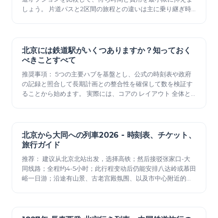
しょう。 片道パスと2区間の旅程との違いは主に乗り継ぎ時
間であり、通常は武漢が乗り換え地点となります。これらの
旅程は2つの区間に分かれて表示されます。最初の区間は乗り
換えハブまで、2番目の区間は最終ハブまでです。 計画を立
てる際は、リアルタイムのデータを収集するために、公式の
北京には鉄道駅がいくつありますか？知っておく
2025年12月23日
時刻表とサードパ…
べきことすべて
推奨事項： 5つの主要ハブを基盤とし、公式の時刻表や政府
の記録と照合して長期計画との整合性を確保して数を検証す
ることから始めます。 実際には、コアの レイアウト 全体と
付随する規制開示にわたる データ主導 の測定がベースライン
を形成するのに役立ちます。
北京から大同への列車2026 - 時刻表、チケット、
2025年12月23日
旅行ガイド
推荐： 建议从北京北站出发，选择高铁；然后接驳张家口-大
同线路；全程约4-5小时；此行程变动后仍能安排八达岭或慕田
峪一日游；沿途有山景、古老宫殿氛围、以及市中心附近的红
街市场；使用灵活的票种会让整个过程更顺畅；座位选择可以
与同伴共享空间，充分利用宽大的车窗拍照。 时刻表概览： 早
班车出发时间在06:30、08:00左右；中午班次在11:20左右；
下午晚些时候约15:45；每天有三到四班车次；高铁为…