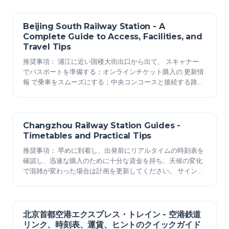
物館訪問と、城壁を抱く山の斜面への短いハイキングを組み
合わせることができます。 定番ルートには、標識のあるトレ
イルがある古北口近くのアクセスポイントが含まれます。出
Beijing South Railway Station - A
2025年12月23日
口ではハイキング…
Complete Guide to Access, Facilities, and
Travel Tips
推奨事項： 浦江に近い国楼大街出口から出て、 スキャナー
でパスポートを準備する；オンラインチケット購入の 更新情
報 で乗車をスムーズにする；中央コンコースと接続する路線
で 移動距離 を最小限にする。 ターミナルコンコース周辺に
は、チケット販売ホール、連絡通路、ヘルプデスク、到着ゲ
ート、サービス施設、プラットフォーム上部に架かる鋼鉄製
のアーチがある。 セキュリティチェックは段階的に行
Changzhou Railway Station Guides -
2025年12月23日
Timetables and Practical Tips
推奨事項： 早めに到着し、出発前にリアルタイムの時刻表を
確認し、迅速な購入のために十分な資金を持ち、天候の変化
で混雑が変わった場合は計画を更新してください。 サインが
全員を安全な乗り換えへと誘導し、あなた自身も自信を持っ
て電車に乗り、ホームへの道筋が明確になり、スムーズな旅
の夢が実現可能に感じられるのは、役に立ちませんか。 近く
のキオスクでは、白いスープの丼や具だくさんの麺類を提供
北京首都空港エクスプレス・トレイン - 空港鉄道
2025年12月23日
しています。待っ…
リンク、時刻表、運賃、ヒントのクイックガイド