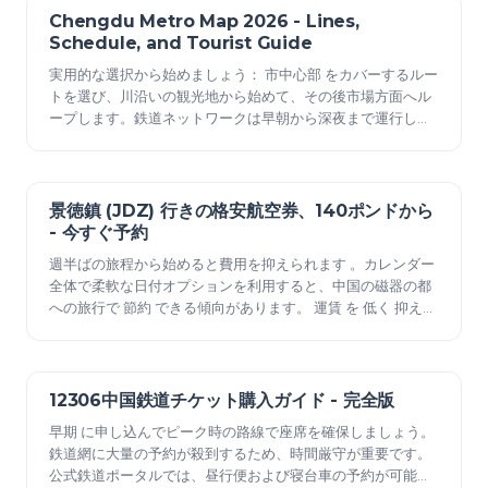
せることができます。 最速のオプション以外にも、次の選…
Chengdu Metro Map 2026 - Lines,
2025年12月23日
Schedule, and Tourist Guide
実用的な選択から始めましょう： 市中心部 をカバーするルー
トを選び、川沿いの観光地から始めて、その後市場方面へル
ープします。鉄道ネットワークは早朝から深夜まで運行して
おり、頻度は朝と夕方遅くにピークを迎え、列車は約 6 分間
隔で運行され、ピーク時以外は 8〜12 分間隔に低下します。
このアプローチは
景徳鎮 (JDZ) 行きの格安航空券、140ポンドから
2025年12月23日
- 今すぐ予約
週半ばの旅程から始めると費用を抑えられます 。カレンダー
全体で柔軟な日付オプションを利用すると、中国の磁器の都
への旅行で 節約 できる傾向があります。 運賃 を 低く 抑えた
い場合は、週末の需要のピークを避ける 日付 の期間を選択
し、長くて スケジュール に合った乗り継ぎを検討してくださ
い。 価格は 航空会社 によって異なり、直行便と乗り継ぎ便
の 違い は顕著になる可能性があります。いくつかの 航…
12306中国鉄道チケット購入ガイド - 完全版
2025年12月23日
早期 に申し込んでピーク時の路線で座席を確保しましょう。
鉄道網に大量の予約が殺到するため、時間厳守が重要です。
公式鉄道ポータルでは、昼行便および寝台車の予約が可能で