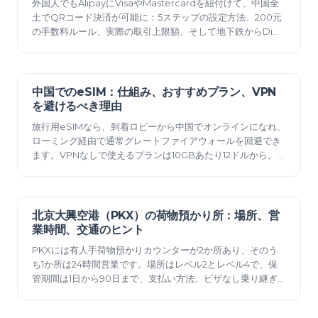
外国人でもAlipayにVisaやMastercardを紐付けて、中国全
土でQRコード決済が可能に：5ステップの設定方法、200元
の手数料ルール、実際の取引上限額、そして地下鉄からDiDi
まで、アプリで利用できる機能。
中国でのeSIM：仕組み、おすすめプラン、VPN
2026年6月11日
を避けるべき理由
旅行用eSIMなら、到着ロビーから中国でオンラインになれ、
ローミング経由で通常グレートファイアウォールを回避でき
ます。VPNなしで使えるプランは10GBあたり12ドルから。フ
ライト前にインストールするルールがあります。
北京大興空港（PKX）の荷物預かり所：場所、営
2026年6月10日
業時間、交通のヒント
PKXには有人手荷物預かりカウンターが2か所あり、そのう
ち1か所は24時間営業です。場所はレベル2とレベル4で、保
管期間は1日から90日まで、支払い方法、ビザなし乗り継ぎ
のヒントについても記載されています。