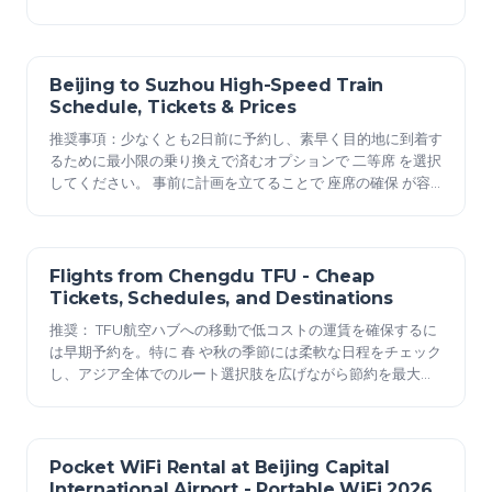
ために 時刻表 を参照してください。大部分の発車は09:00以
前に行われます。 夏場 には07:30以降に需要が増加します。
料金には 特別価格 のパスが含まれます。paid48は一部
Beijing to Suzhou High-Speed Train
2025年12月23日
Schedule, Tickets & Prices
推奨事項：少なくとも2日前に予約し、素早く目的地に到着す
るために最小限の乗り換えで済むオプションで 二等席 を選択
してください。 事前に計画を立てることで 座席の確保 が容
易になり、ピーク時の価格高騰から身を守ることができま
す。 毎日定刻に発車しており、ピーク時には約30〜60分間
隔で列車が運行されています。最速の接続ルートでは旅の所
要時間は通常6〜7時間で、 最新の 車両は快適な 座席 と車内
Flights from Chengdu TFU - Cheap
2025年12月23日
電…
Tickets, Schedules, and Destinations
推奨： TFU航空ハブへの移動で低コストの運賃を確保するに
は早期予約を。特に 春 や秋の季節には柔軟な日程をチェック
し、アジア全体でのルート選択肢を広げながら節約を最大化
しましょう。 季節的な需要量はピーク時に 1日60〜90便 程
度です。アラブ世界、中央アジア、東アジア、および1回乗り
換え経由のヨーロッパ方面へ。典型的な距離は800マイルか
ら4,500マイルまで様々で、北京、上海、クアラル
Pocket WiFi Rental at Beijing Capital
2025年12月23日
International Airport - Portable WiFi 2026