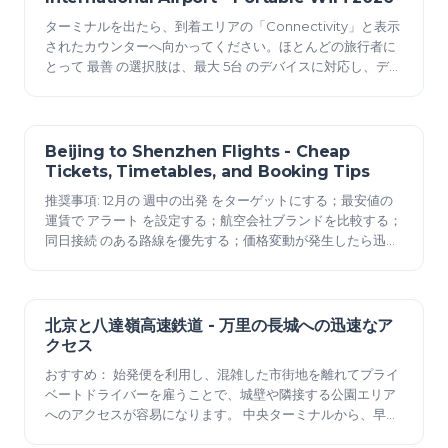
ターミナルを出たら、到着エリアの「Connectivity」と表示
されたカウンターへ向かってください。ほとんどの旅行者に
とって 最善 の選択肢は、最大 5台 のデバイスに対応し、デー
タ容量上限を超えると速度制限がかかるデイリーデータ割り
当て付きのデバイスです。最近の利用者からの レビュー で
は、ピーク時でさえ通常 非常に 迅速なサインアップが可能で
Beijing to Shenzhen Flights - Cheap
2025年12月23日
Tickets, Timetables, and Booking Tips
推奨事項: 12月の 週中の出発 をターゲットにする；最安値の
運賃で アラート を設定する；航空会社ブランドを比較する；
同日接続 のある路線を優先する；価格変動が発生したら迅速
に行動する。 ハイライト: 12月 は需要が最も高くなる； 検索
の大部分 は平日に集中する；往復旅程の 平均 価格は 130〜
220米ドル
北京と八達嶺高速鉄道 - 万里の長城への迅速なア
2025年12月23日
クセス
おすすめ： 始発便を利用し、混雑した市街地を離れてプライ
ベートドライバーを雇うことで、城壁や隣接する公園エリア
へのアクセスが容易になります。 中央ターミナルから、早朝
には定期的な間隔で列車が出発するため、観光客は清河の博