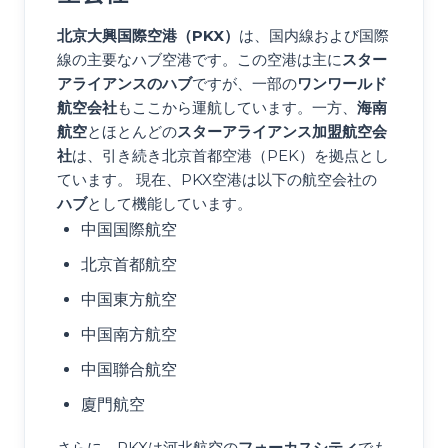
北京大興国際空港（PKX）
は、国内線および国際
線の主要なハブ空港です。この空港は主に
スター
アライアンスのハブ
ですが、一部の
ワンワールド
航空会社
もここから運航しています。一方、
海南
航空
とほとんどの
スターアライアンス加盟航空会
社
は、引き続き北京首都空港（PEK）を拠点とし
ています。 現在、PKX空港は以下の航空会社の
ハブ
として機能しています。
中国国際航空
北京首都航空
中国東方航空
中国南方航空
中国聯合航空
廈門航空
さらに、PKXは河北航空の
フォーカスシティ
でも