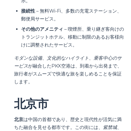
示。
接続性
– 無料Wi-Fi、多数の充電ステーション、
郵便局サービス。
その他のアメニティ
– 喫煙所、乗り継ぎ客向けの
トランジットホテル、移動に制限のあるお客様向
けに調整されたサービス。
モダンな設備、文化的なハイライト、乗客中心のサ
ービス
が融合したPKX空港は、到着から出発まで、
旅行者がスムーズで快適な旅を楽しめることを保証
します。
北京市
北京
は中国の首都であり、歴史と現代性が活気に満
ちた融合を見せる都市です。この街には、
紫禁城
、