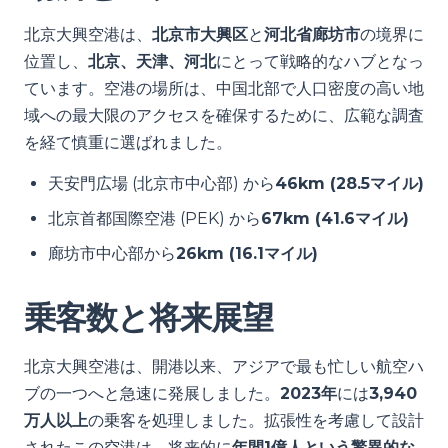
北京大興空港は、
北京市大興区
と
河北省廊坊市
の境界に
位置し、
北京、天津、河北
にとって戦略的なハブとなっ
ています。空港の場所は、中国北部で人口密度の高い地
域への最大限のアクセスを確保するために、広範な調査
を経て慎重に選ばれました。
天安門広場 (北京市中心部) から
46km (28.5マイル)
北京首都国際空港 (PEK) から
67km (41.6マイル)
廊坊市中心部から
26km (16.1マイル)
乗客数と将来展望
北京大興空港は、開港以来、アジアで最も忙しい航空ハ
ブの一つへと急速に発展しました。
2023年
には
3,940
万人以上
の乗客を処理しました。拡張性を考慮して設計
されたこの空港は、将来的に
年間1億人という驚異的な