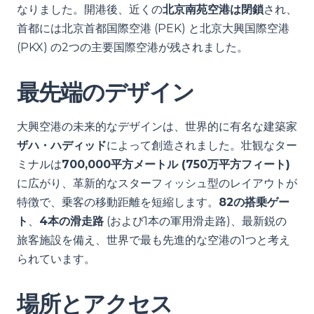
なりました。開港後、近くの
北京南苑空港は閉鎖
され、
首都には北京首都国際空港 (PEK) と北京大興国際空港
(PKX) の2つの主要国際空港が残されました。
最先端のデザイン
大興空港の未来的なデザインは、世界的に有名な建築家
ザハ・ハディッド
によって創造されました。壮観なター
ミナルは
700,000平方メートル (750万平方フィート)
に広がり、革新的なスターフィッシュ型のレイアウトが
特徴で、乗客の移動距離を短縮します。
82の搭乗ゲー
ト
、
4本の滑走路
(および1本の軍用滑走路)、最新鋭の
旅客施設を備え、世界で最も先進的な空港の1つと考え
られています。
場所とアクセス