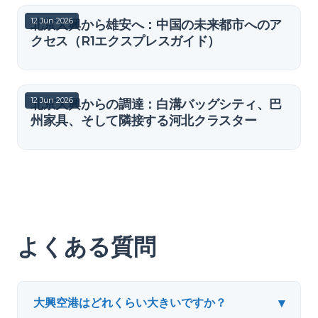
12 Jun 2026
北京大興から雄安へ：中国の未来都市へのア
クセス（R1エクスプレスガイド）
12 Jun 2026
北京大興からの調達：白溝バッグシティ、巴
州家具、そして隣接する河北クラスター
よくある質問
▾
大興空港はどれくらい大きいですか？