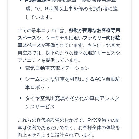
P3駐車場
–
長時間駐車（長期滞在用駐車
場）
で、8時間以上車を停める旅行者に適
しています。
全ての駐車エリアには、
移動が困難なお客様専用
スペース
や、ターミナルに近い
ファミリー向け駐
車スペース
が完備されています。さらに、北京大
興空港では、以下のような様々な追加サービスや
アメニティを提供しています。
電気自動車充電ステーション
シームレスな駐車を可能にするAGV自動駐
車ロボット
タイヤ空気圧充填やその他の車両アシスタ
ンスサービス
これらの近代的設備のおかげで、PKX空港での駐
車は便利であるだけでなく、お客様全体の体験を
向上させるように設計されています。