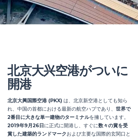
北京大兴空港がついに
開港
北京大興国際空港 (PKX)
は、北京新空港としても知ら
れ、中国の首都における最新の航空ハブであり、
世界で
2番目に大きな単一建物のターミナル
を擁しています。
2019年9月26日
に正式に開港し、すぐに
数々の賞を受
賞した建築的ランドマーク
および主要な国際的玄関口と