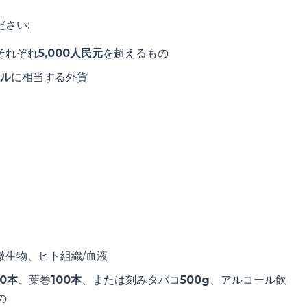
さい:
それぞれ
5,000人民元
を超えるもの
ドル
に相当する外貨
微生物、ヒト組織/血液
00本
、葉巻
100本
、または刻みタバコ
500g
、アルコール飲
の