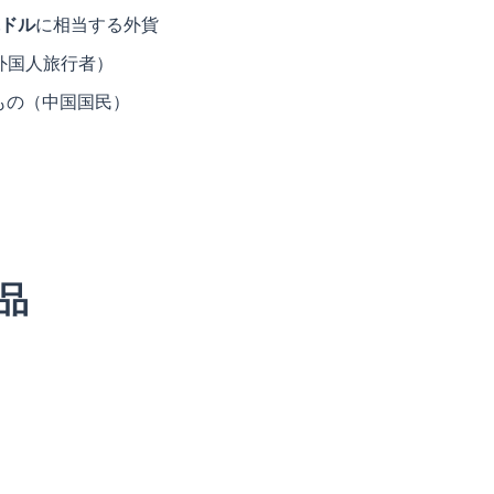
米ドル
に相当する外貨
外国人旅行者）
もの（中国国民）
品