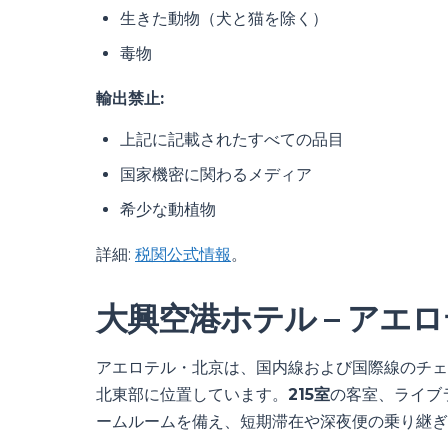
生きた動物（犬と猫を除く）
毒物
輸出禁止:
上記に記載されたすべての品目
国家機密に関わるメディア
希少な動植物
詳細:
税関公式情報
。
大興空港ホテル – アエ
アエロテル・北京は、国内線および国際線のチェ
北東部に位置しています。
215室
の客室、ライブ
ームルームを備え、短期滞在や深夜便の乗り継ぎ