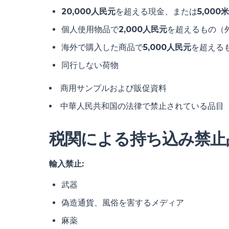
20,000人民元
を超える現金、または
5,000
個人使用物品で
2,000人民元
を超えるもの（
海外で購入した商品で
5,000人民元
を超える
同行しない荷物
商用サンプルおよび販促資料
中華人民共和国の法律で禁止されている品目
税関による持ち込み禁止
輸入禁止:
武器
偽造通貨、風俗を害するメディア
麻薬