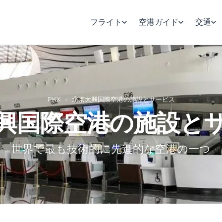
フライト
空港ガイド
交通
PKX
»
北京大興国際空港の施設とサービス
興国際空港の施設と
世界で最も技術的に先進的な空港の一つ