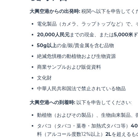
大興空港からの出発時:
税関へ以下を申告してくだ
電化製品（カメラ、ラップトップなど）で、
20,000人民元
までの現金、または
5,000米
50g以上
の金/銀/貴金属を含む品物
絶滅危惧種の動植物および生物資源
商業サンプルおよび販促資料
文化財
中華人民共和国法で禁止されている物品
大興空港への到着時:
以下を申告してください:
動植物（およびその製品）、生物由来製品、
タバコ（タバコ・葉巻・加熱式タバコ等）
4
料（アルコール度数12%以上）
2L
を超えるも