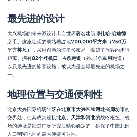
最先进的设计
大兴机场的未来派设计出自世界著名建筑师
扎哈·哈迪德
之手。这座壮观的航站楼占地
700,000平方米（750万
平方英尺）
，采用创新的海星形布局，缩短了旅客的步行
距离。拥有
82个登机口
、
4条跑道
（外加1条军用跑道）
以及最先进的旅客设施，被认为是全球最先进的机场之
一。
地理位置与交通便利性
北京大兴国际机场坐落在
北京市大兴区
和
河北省廊坊市
的
交界处，使其成为连接
北京、天津和河北
的战略枢纽。机
场的选址是经过广泛研究后精心确定的，确保了中国北部
人口稠密地区的最大便捷可达性。