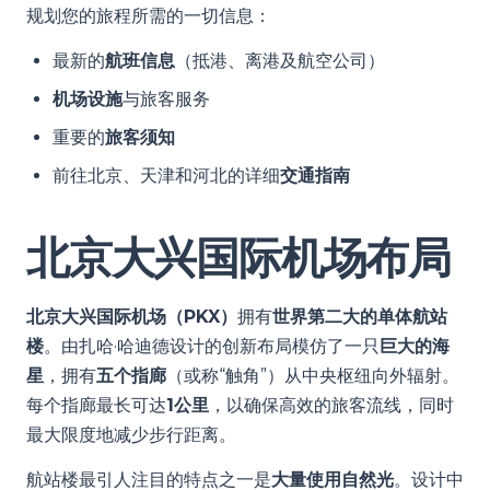
规划您的旅程所需的一切信息：
最新的
航班信息
（抵港、离港及航空公司）
机场设施
与旅客服务
重要的
旅客须知
前往北京、天津和河北的详细
交通指南
北京大兴国际机场布局
北京大兴国际机场（PKX）
拥有
世界第二大的单体航站
楼
。由扎哈·哈迪德设计的创新布局模仿了一只
巨大的海
星
，拥有
五个指廊
（或称“触角”）从中央枢纽向外辐射。
每个指廊最长可达
1公里
，以确保高效的旅客流线，同时
最大限度地减少步行距离。
航站楼最引人注目的特点之一是
大量使用自然光
。设计中