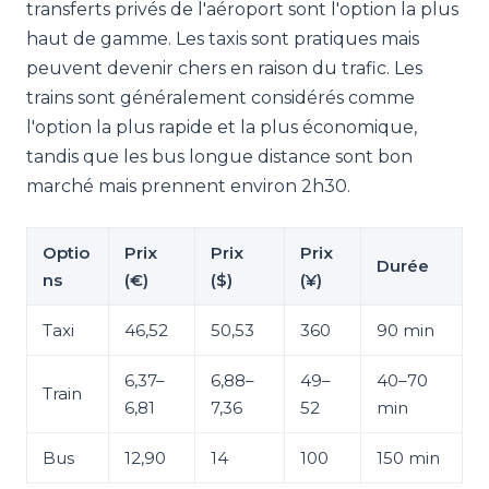
transferts privés de l'aéroport sont l'option la plus
haut de gamme. Les taxis sont pratiques mais
peuvent devenir chers en raison du trafic. Les
trains sont généralement considérés comme
l'option la plus rapide et la plus économique,
tandis que les bus longue distance sont bon
marché mais prennent environ 2h30.
Optio
Prix
Prix
Prix
Durée
ns
(€)
($)
(¥)
Taxi
46,52
50,53
360
90 min
6,37–
6,88–
49–
40–70
Train
6,81
7,36
52
min
Bus
12,90
14
100
150 min