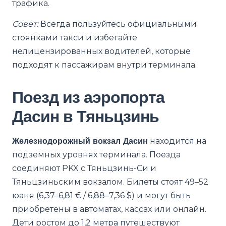
трафика.
Совет:
Всегда пользуйтесь официальными
стоянками такси и избегайте
нелицензированных водителей, которые
подходят к пассажирам внутри терминала.
Поезд из аэропорта
Дасин в Тяньцзинь
Железнодорожный вокзал Дасин
находится на
подземных уровнях терминала. Поезда
соединяют PKX с Тяньцзинь-Си и
Тяньцзиньским вокзалом. Билеты стоят 49–52
юаня (6,37–6,81 € / 6,88–7,36 $) и могут быть
приобретены в автоматах, кассах или онлайн.
Дети ростом до 1,2 метра путешествуют