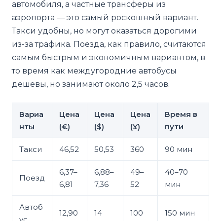
автомобиля, а частные трансферы из
аэропорта — это самый роскошный вариант.
Такси удобны, но могут оказаться дорогими
из-за трафика. Поезда, как правило, считаются
самым быстрым и экономичным вариантом, в
то время как междугородние автобусы
дешевы, но занимают около 2,5 часов.
Вариа
Цена
Цена
Цена
Время в
нты
(€)
($)
(¥)
пути
Такси
46,52
50,53
360
90 мин
6,37–
6,88–
49–
40–70
Поезд
6,81
7,36
52
мин
Автоб
12,90
14
100
150 мин
ус