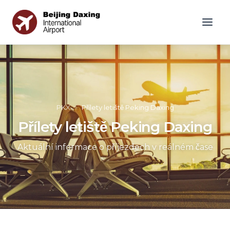
PKX
»
Přílety letiště Peking Daxing
Přílety letiště Peking Daxing
Aktuální informace o příjezdech v reálném čase