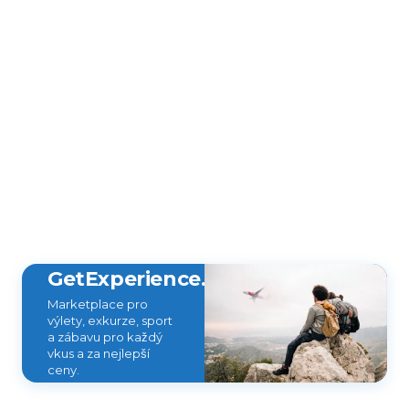
GetExperience.com
Marketplace pro
výlety, exkurze, sport
a zábavu pro každý
vkus a za nejlepší
ceny.