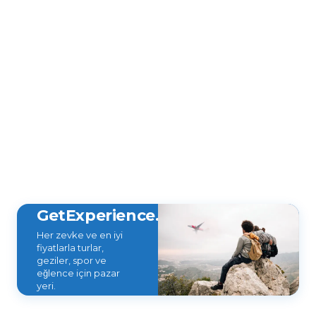
GetExperience.com
Her zevke ve en iyi
fiyatlarla turlar,
geziler, spor ve
eğlence için pazar
yeri.