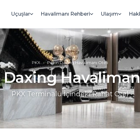
Uçuşlar
Havalimanı Rehberi
Ulaşım
Hak
PKX
»
Pekin Daxing Havalimanı Oteli
 Daxing Havalimanı
PKX Terminalü İçindeki Rahat Otel