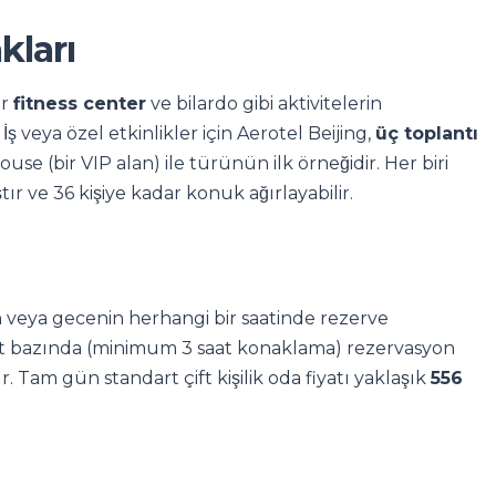
kları
ir
fitness center
ve bilardo gibi aktivitelerin
 veya özel etkinlikler için Aerotel Beijing,
üç toplantı
use (bir VIP alan) ile türünün ilk örneğidir. Her biri
ştır ve 36 kişiye kadar konuk ağırlayabilir.
veya gecenin herhangi bir saatinde rezerve
saat bazında (minimum 3 saat konaklama) rezervasyon
ır. Tam gün standart çift kişilik oda fiyatı yaklaşık
556