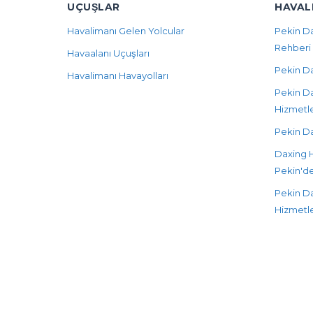
UÇUŞLAR
HAVAL
Havalimanı Gelen Yolcular
Pekin Da
Rehberi
Havaalanı Uçuşları
Pekin Da
Havalimanı Havayolları
Pekin Da
Hizmetl
Pekin Da
Daxing H
Pekin'de
Pekin D
Hizmetle