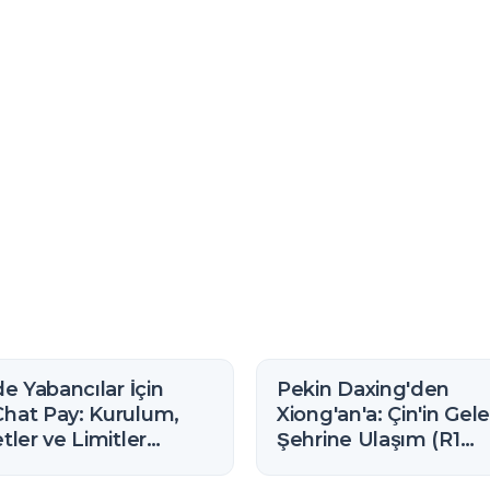
de Yabancılar İçin
Pekin Daxing'den
hat Pay: Kurulum,
Xiong'an'a: Çin'in Gel
tler ve Limitler
Şehrine Ulaşım (R1
6)
Ekspres Rehberi)