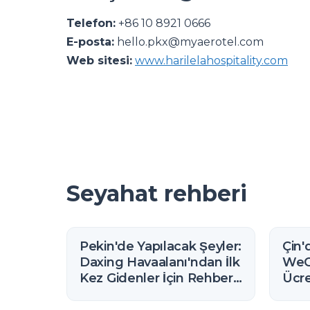
Telefon:
+86 10 8921 0666
E-posta:
hello.pkx@myaerotel.com
Web sitesi:
www.harilelahospitality.com
Seyahat rehberi
Pekin'de Yapılacak Şeyler:
Çin'
Daxing Havaalanı'ndan İlk
WeC
Kez Gidenler İçin Rehber
Ücre
(2026)
(202