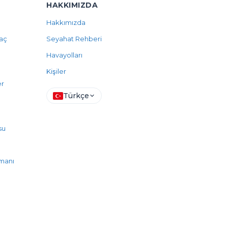
HAKKIMIZDA
Hakkımızda
raç
Seyahat Rehberi
Havayolları
Kişiler
er
Türkçe
su
manı