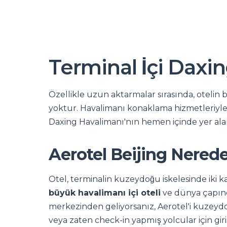
Terminal İçi Daxi
Özellikle uzun aktarmalar sırasında, otelin b
yoktur. Havalimanı konaklama hizmetleriy
Daxing Havalimanı'nın hemen içinde yer alan
Aerotel Beijing Nered
Otel, terminalin kuzeydoğu iskelesinde iki k
büyük havalimanı içi oteli
ve dünya çapınd
merkezinden geliyorsanız, Aerotel'i kuzeydoğ
veya zaten check-in yapmış yolcular için gir