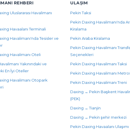
IMANI REHBERI
ULAŞIM
xing Uluslararası Havalimanı
Pekin Taksi
Pekin Daxing Havalimanı'nda A
xing Havaalanı Terminali
Kiralama
xing Havalimanı'nda Tesisler ve
Pekin Araba Kiralama
er
Pekin Daxing Havalimanı Transf
xing Havalimanı Oteli
Seçenekleri
avalimanı Yakınındaki ve
Pekin Daxing Havalimanı Taksi
ki En İyi Oteller
Pekin Daxing Havalimanı Metro
axing Havalimanı Otopark
Pekin Daxing Havalimanı Treni
ri
Daxing → Pekin Başkent Havali
(PEK)
Daxing → Tianjin
Daxing → Pekin şehir merkezi
Pekin Daxing Havaalanı Ulaşımı