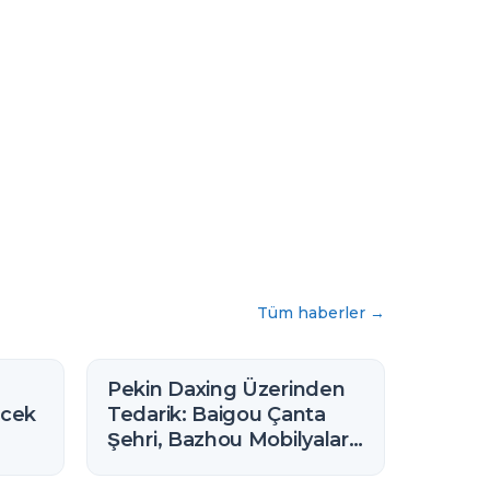
Tüm haberler
→
Pekin Daxing Üzerinden
ecek
Tedarik: Baigou Çanta
Şehri, Bazhou Mobilyaları
ve Yanındaki Hebei