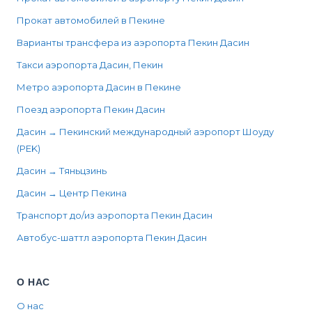
Прокат автомобилей в Пекине
Варианты трансфера из аэропорта Пекин Дасин
Такси аэропорта Дасин, Пекин
Метро аэропорта Дасин в Пекине
Поезд аэропорта Пекин Дасин
Дасин → Пекинский международный аэропорт Шоуду
(PEK)
Дасин → Тяньцзинь
Дасин → Центр Пекина
Транспорт до/из аэропорта Пекин Дасин
Автобус-шаттл аэропорта Пекин Дасин
О НАС
О нас