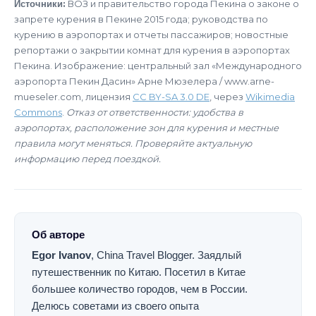
Источники:
ВОЗ и правительство города Пекина о законе о
запрете курения в Пекине 2015 года; руководства по
курению в аэропортах и отчеты пассажиров; новостные
репортажи о закрытии комнат для курения в аэропортах
Пекина. Изображение: центральный зал «Международного
аэропорта Пекин Дасин» Арне Мюзелера / www.arne-
mueseler.com, лицензия
CC BY-SA 3.0 DE
, через
Wikimedia
Commons
.
Отказ от ответственности: удобства в
аэропортах, расположение зон для курения и местные
правила могут меняться. Проверяйте актуальную
информацию перед поездкой.
Об авторе
Egor Ivanov
,
China Travel Blogger
.
Заядлый
путешественник по Китаю. Посетил в Китае
большее количество городов, чем в России.
Делюсь советами из своего опыта