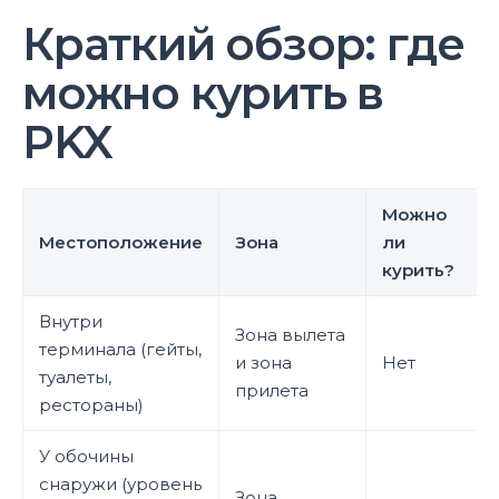
Краткий обзор: где
можно курить в
PKX
Можно
Местоположение
Зона
ли
курить?
Внутри
Зона вылета
терминала (гейты,
и зона
Нет
туалеты,
прилета
рестораны)
У обочины
снаружи (уровень
Зона