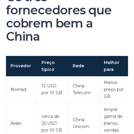
fornecedores que
cobrem bem a
China
Preço
Melhor
Provedor
Rede
típico
para
Menor
12 USD
China
Nomad
preço por
por 10 GB
Telecom
GB
Ampla
cerca de
gama de
China
Airalo
25 USD
planos,
Unicom
por 10 GB
vendas