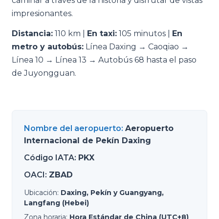
caminar a través de la historia y disfrutar de vistas
impresionantes.
Distancia:
110 km |
En taxi:
105 minutos |
En
metro y autobús:
Línea Daxing → Caoqiao →
Línea 10 → Línea 13 → Autobús 68 hasta el paso
de Juyongguan.
Nombre del aeropuerto
:
Aeropuerto
Internacional de Pekín Daxing
Código IATA
:
PKX
OACI
:
ZBAD
Ubicación
:
Daxing, Pekín y Guangyang,
Langfang (Hebei)
Zona horaria
:
Hora Estándar de China (UTC+8)