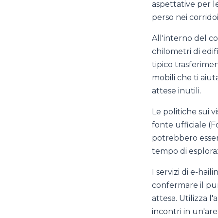
aspettative per l
perso nei corridoi
All'interno del co
chilometri di edif
tipico trasferime
mobili che ti aiu
attese inutili.
Le politiche sui v
fonte ufficiale (F
potrebbero essere
tempo di esploraz
I servizi di e-hail
confermare il pun
attesa. Utilizza l
incontri in un'ar