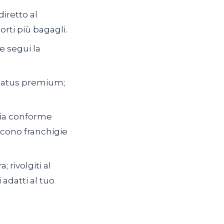
iretto al
orti più bagagli.
e segui la
 status premium;
sia conforme
iscono franchigie
 rivolgiti al
 adatti al tuo