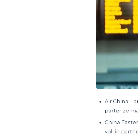
Air China – a
partenze ma
China Easter
voli in part