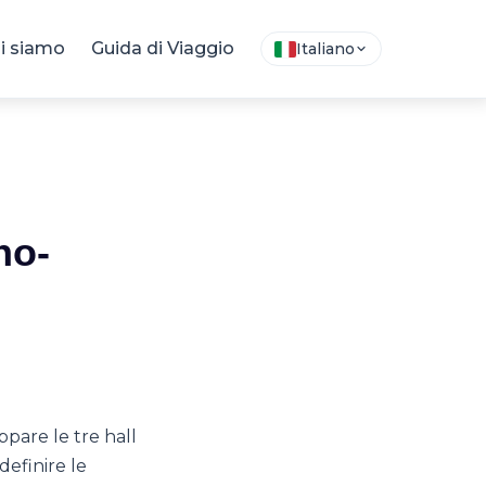
i siamo
Guida di Viaggio
Italiano
no-
ppare le tre hall
 definire le