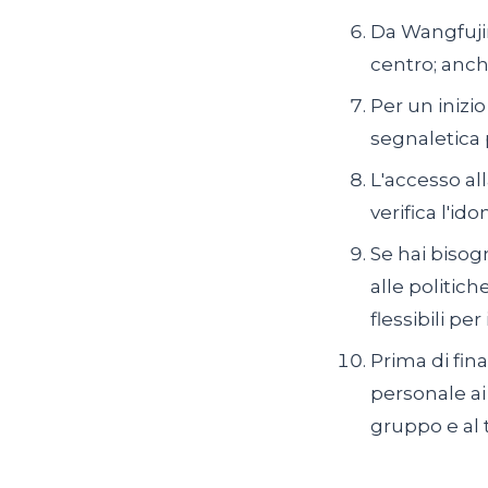
Da Wangfujin
centro; anche
Per un inizio
segnaletica 
L'accesso al
verifica l'id
Se hai bisog
alle politic
flessibili pe
Prima di fina
personale ai
gruppo e al