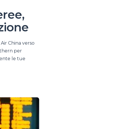
eree,
azione
 Air China verso
uthern per
mente le tue