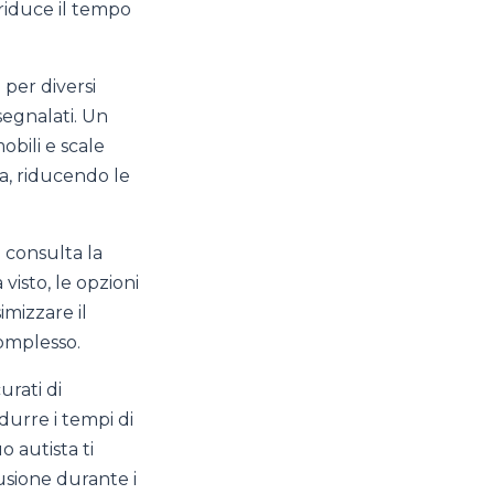
riduce il tempo
 per diversi
egnalati. Un
obili e scale
a, riducendo le
i consulta la
 visto, le opzioni
imizzare il
complesso.
curati di
durre i tempi di
o autista ti
usione durante i