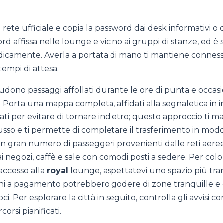
la rete ufficiale e copia la password dai desk informativi o 
ord affissa nelle lounge e vicino ai gruppi di stanze, ed è
dicamente. Averla a portata di mano ti mantiene connes
 tempi di attesa.
ludono passaggi affollati durante le ore di punta e occas
. Porta una mappa completa, affidati alla segnaletica in in
icati per evitare di tornare indietro; questo approccio ti 
usso e ti permette di completare il trasferimento in modo 
n gran numero di passeggeri provenienti dalle reti aeree;
rai negozi, caffè e sale con comodi posti a sedere. Per col
accesso alla
royal
lounge, aspettatevi uno spazio più tran
i a pagamento potrebbero godere di zone tranquille e c
ci. Per esplorare la città in seguito, controlla gli avvisi co
corsi pianificati.