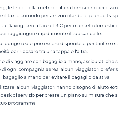
g, le linee della metropolitana forniscono accesso d
 il taxi è comodo per arrivi in ritardo o quando trasp
 da Daxing, cerca l'area T3-C per i cancelli domestici 
per raggiungere rapidamente il tuo cancello.
la lounge reale può essere disponibile per tariffe o
oneità per riposare tra una tappa e l'altra.
no di viaggiare con bagaglio a mano, assicurati che 
he di ogni compagnia aerea; alcuni viaggiatori prefer
r il bagaglio a mano per evitare il bagaglio da stiva.
lizzare, alcuni viaggiatori hanno bisogno di aiuto extra;
 desk di servizio per creare un piano su misura che si
 tuo programma.