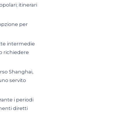
olari; itinerari
 opzione per
atte intermedie
o richiedere
verso Shanghai,
no servito
rante i periodi
enti diretti