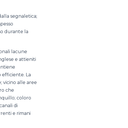
dalla segnaletica;
 spesso
so durante la
ionali lacune
glese e attieniti
mantiene
efficiente. La
 vicino alle aree
oro che
quillo; coloro
anali di
rrenti e rimani