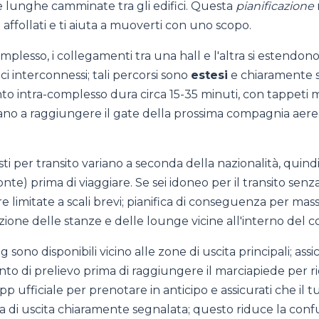
e lunghe camminate tra gli edifici. Questa
pianificazione
 affollati e ti aiuta a muoverti con uno scopo.
mplesso, i collegamenti tra una hall e l'altra si estendono
ici interconnessi; tali percorsi sono
estesi
e chiaramente s
nto intra-complesso dura circa 15-35 minuti, con tappeti m
tano a raggiungere il gate della prossima compagnia aere
isti per transito variano a seconda della nazionalità, quind
onte) prima di viaggiare. Se sei idoneo per il transito senza
 limitate a scali brevi; pianifica di conseguenza per mass
ione delle stanze e delle lounge vicine all'interno del 
ing sono disponibili vicino alle zone di uscita principali; assi
to di prelievo prima di raggiungere il marciapiede per ri
'app ufficiale per prenotare in anticipo e assicurati che il tu
ea di uscita chiaramente segnalata; questo riduce la conf