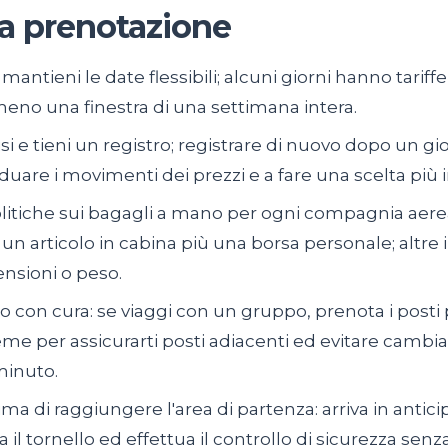
la prenotazione
 mantieni le date flessibili; alcuni giorni hanno tariffe
meno una finestra di una settimana intera.
si e tieni un registro; registrare di nuovo dopo un gi
iduare i movimenti dei prezzi e a fare una scelta più
politiche sui bagagli a mano per ogni compagnia aere
n articolo in cabina più una borsa personale; alt
ensioni o peso.
to con cura: se viaggi con un gruppo, prenota i posti p
me per assicurarti posti adiacenti ed evitare camb
minuto.
ima di raggiungere l'area di partenza: arriva in antici
 il tornello ed effettua il controllo di sicurezza senz