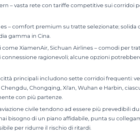
n – vasta rete con tariffe competitive sui corridoi pop
nes – comfort premium su tratte selezionate; solida
dia gamma in Cina.
li come XiamenAir, Sichuan Airlines – comodi per tr
 connessione ragionevoli; alcune opzioni potrebber
 città principali includono sette corridoi frequenti: 
Chengdu, Chongqing, Xi'an, Wuhan e Harbin, ciascu
ente con più partenze.
l'aviazione civile tendono ad essere più prevedibili du
 hai bisogno di un piano affidabile, punta su collegam
ile per ridurre il rischio di ritardi.