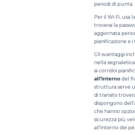
periodi di punta.
Per il Wi-Fi, usa 
troverai la passw
aggiornata perio
pianificazione e i
Gli svantaggi inc
nella segnaletica
ai corridoi pianif
all'interno
del fl
struttura serve u
di transito trove
dispongono dell'
che hanno opzion
sicurezza più velo
all'interno dei per