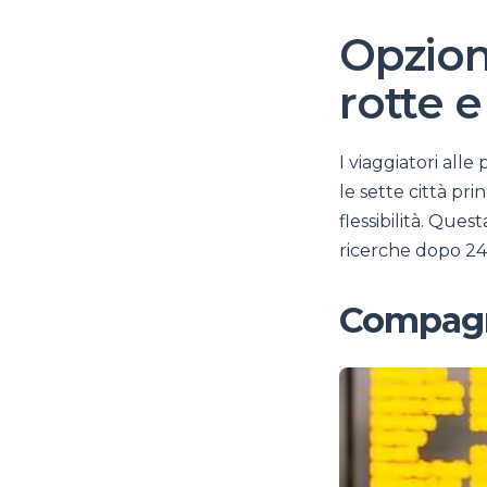
Opzion
rotte e
I viaggiatori all
le sette città pr
flessibilità. Que
ricerche dopo 24 
Compagni