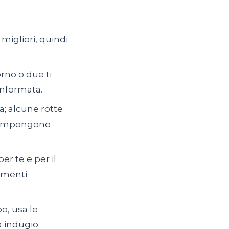
 migliori, quindi
orno o due ti
 informata.
a; alcune rotte
re impongono
er te e per il
iamenti
po, usa le
a indugio.